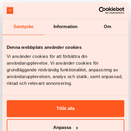
Ga aan de slag
Samtycke
Information
Om
Ga aan de slag
Heb je nog vragen?
Denna webbplats använder cookies
Vi använder cookies för att förbättra din
Chat met ons
help@yazen.com
användarupplevelse. Vi använder cookies för
Antwoord binnen 24 uur.
grundläggande nödvändig funktionalitet, anpassning av
användarupplevelsen, analys och statik, samt anpassad,
Onze service
riktad och relevant annonsering.
Vrouwen
Mannen
Jouw team
Tillåt alla
BMI berekenen
Getuigenissen
Anpassa