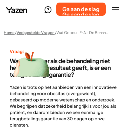
Ga aan de slag
Ga aan de slag
Home
Veelgestelde Vragen
Wat Gebeurt Er Als De Behandeling Niet Het Gewenste Resultaat Geeft, Is Er Een Terugbetalingsgarantie?
Vraag:
Wat gebeurt er als de behandeling niet
het gewenste resultaat geeft, is er een
terugbetalingsgarantie?
Yazen is trots op het aanbieden van een innovatieve
behandeling voor obesitas (overgewicht),
gebaseerd op moderne wetenschap en onderzoek.
We begrijpen dat zekerheid belangrijk is voor jou als
patiënt, en daarom bieden we een eenmalige
terugbetalingsgarantie van 30 dagen op onze
diensten.