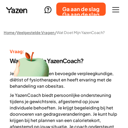
Ga aan de slag
Ga aan de slag
Home
Veelgestelde Vragen
Wat Doet Mijn YazenCoach?
Vraag:
Wat doet mijn YazenCoach?
Je YazenCoach is een bevoegde verpleegkundige,
diëtist of fysiotherapeut en heeft ervaring met de
behandeling van obesitas.
Je YazenCoach biedt persoonlijke ondersteuning
tijdens je gewichtsreis, afgestemd op jouw
individuele behoeften. Je krijgt begeleiding bij het
doorvoeren van gedragsveranderingen. Je kunt hulp
krijgen bij het plannen van een calorietekort,
afgestemd op jouw situatie. Je coach ondersteunt