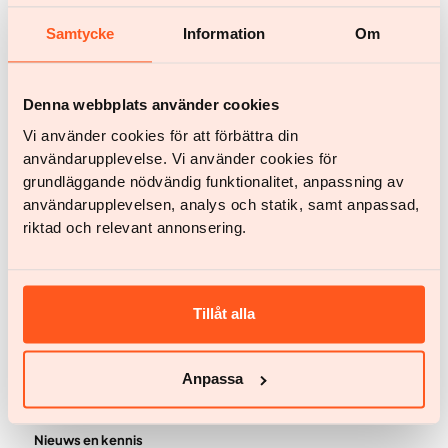
Samtycke
Information
Om
Heb je nog vragen?
Chat met ons
help@yazen.com
Denna webbplats använder cookies
Antwoord binnen 24 uur.
Vi använder cookies för att förbättra din
Onze service
användarupplevelse. Vi använder cookies för
grundläggande nödvändig funktionalitet, anpassning av
Vrouwen
användarupplevelsen, analys och statik, samt anpassad,
Mannen
riktad och relevant annonsering.
Jouw team
BMI berekenen
Tillåt alla
Getuigenissen
Prijzen
Anpassa
Veelgestelde vragen
Nieuws en kennis