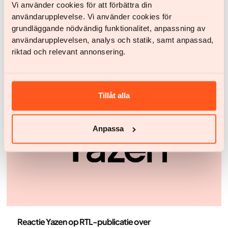
Yazen groeit door in Nederland. Country Managar
Vi använder cookies för att förbättra din
Nicole Diebels over de strijd tegen obesitas in
användarupplevelse. Vi använder cookies för
Nederland
grundläggande nödvändig funktionalitet, anpassning av
användarupplevelsen, analys och statik, samt anpassad,
Vorige week was Nicole Diebels, country manager
riktad och relevant annonsering.
Nederland van Yazen, te gast bij BNR Zakendoen. Ze
sprak over digitale obesitaszorg, medische
begeleiding en leefstijlverandering en over obesitas
als chronische ziekte. Hieronder lees je een
Tillåt alla
journalistieke samenvatting van het gesprek.
Anpassa
Persberichten
Reactie Yazen op RTL-publicatie over