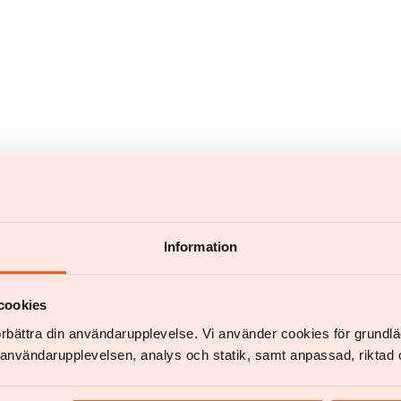
Information
cookies
förbättra din användarupplevelse. Vi använder cookies för grund
Nieuws en kennis
Bedrijf
v användarupplevelsen, analys och statik, samt anpassad, riktad 
Kennis en inspiratie
Feedback
Over Obesitas
Pers
Wetenschap en publicaties
Werk met ons sa