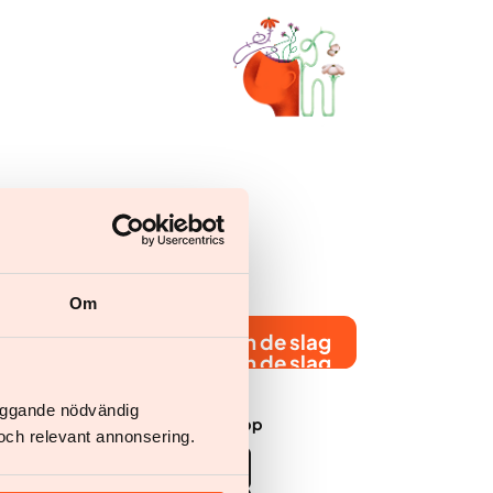
Om
Ga aan de slag
Ga aan de slag
läggande nödvändig
Download de app
och relevant annonsering.
men