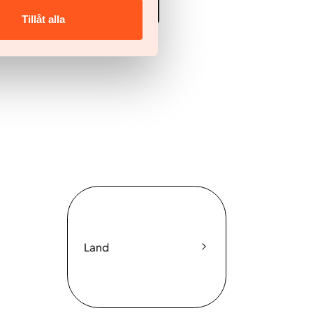
atie
Tillåt alla
Land