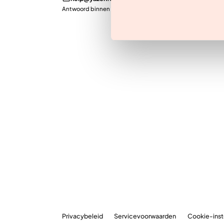
BMI berekenen
Antwoord binnen 24 uur.
Getuigenissen
Prijzen
Veelgestelde vr
Privacybeleid
Servicevoorwaarden
Cookie-inst