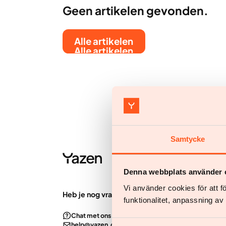
Geen artikelen gevonden.
Alle artikelen
Alle artikelen
Samtycke
Denna webbplats använder 
Vi använder cookies för att 
Heb je nog vragen?
Onze service
funktionalitet, anpassning a
Vrouwen
Chat met ons
Mannen
help@yazen.com
Jouw team