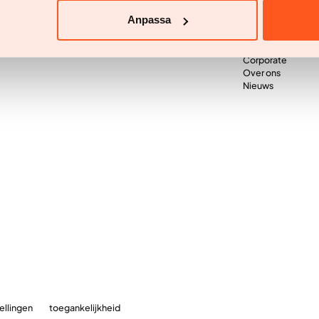
Influencer-applic
Anpassa
Business
agen
Corporate
Over ons
Nieuws
ellingen
toegankelijkheid