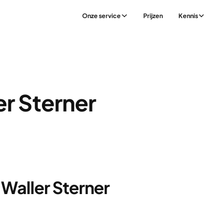
Onze service
Prijzen
Kennis
er Sterner
 Waller Sterner