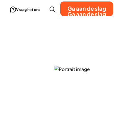
Ga aan de slag
Vraag het ons
Ga aan de slag