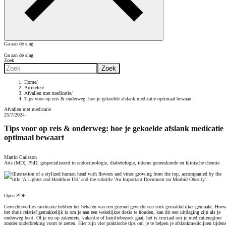
Ga aan de slag
Ga aan de slag
Zoek
Home
Artikelen
Afvallen met medicatie
Tips voor op reis & onderweg: hoe je gekoelde afslank medicatie optimaal bewaart
Afvallen met medicatie
25/7/2024
Tips voor op reis & onderweg: hoe je gekoelde afslank medicatie
optimaal bewaart
Martin Carlsson
Arts (MD), PhD, gespecialiseerd in endocrinologie, diabetologie, interne geneeskunde en klinische chemie
Open PDF
Gewichtsverlies medicatie hebben het behalen van een gezond gewicht een stuk gemakkelijker gemaakt. Hoew
het thuis relatief gemakkelijk is om je aan een wekelijkse dosis te houden, kan dit een uitdaging zijn als je
onderweg bent. Of je nu op zakenreis, vakantie of familiebezoek gaat, het is cruciaal om je medicatieregime
zonder onderbreking voort te zetten. Hier zijn vier praktische tips om je te helpen je afslankmedicijnen tijden