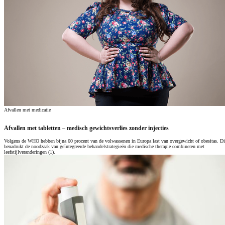
Afvallen met medicatie
Afvallen met tabletten – medisch gewichtsverlies zonder injecties
Volgens de WHO hebben bijna 60 procent van de volwassenen in Europa last van overgewicht of obesitas. Di
benadrukt de noodzaak van geïntegreerde behandelstrategieën die medische therapie combineren met
leefstijlveranderingen (1).