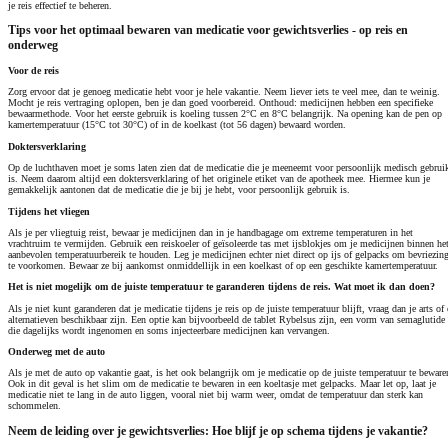
je reis effectief te beheren.
Tips voor het optimaal bewaren van medicatie voor gewichtsverlies - op reis en
onderweg
Voor de reis
Zorg ervoor dat je genoeg medicatie hebt voor je hele vakantie. Neem liever iets te veel mee, dan te weinig.
Mocht je reis vertraging oplopen, ben je dan goed voorbereid. Onthoud: medicijnen hebben een specifieke
bewaarmethode. Voor het eerste gebruik is koeling tussen 2°C en 8°C belangrijk. Na opening kan de pen op
kamertemperatuur (15°C tot 30°C) of in de koelkast (tot 56 dagen) bewaard worden.
Doktersverklaring
Op de luchthaven moet je soms laten zien dat de medicatie die je meeneemt voor persoonlijk medisch gebrui
is. Neem daarom altijd een doktersverklaring of het originele etiket van de apotheek mee. Hiermee kun je
gemakkelijk aantonen dat de medicatie die je bij je hebt, voor persoonlijk gebruik is.
Tijdens het vliegen
Als je per vliegtuig reist, bewaar je medicijnen dan in je handbagage om extreme temperaturen in het
vrachtruim te vermijden. Gebruik een reiskoeler of geïsoleerde tas met ijsblokjes om je medicijnen binnen he
aanbevolen temperatuurbereik te houden. Leg je medicijnen echter niet direct op ijs of gelpacks om bevriezin
te voorkomen. Bewaar ze bij aankomst onmiddellijk in een koelkast of op een geschikte kamertemperatuur.
Het is niet mogelijk om de juiste temperatuur te garanderen tijdens de reis. Wat moet ik dan doen?
Als je niet kunt garanderen dat je medicatie tijdens je reis op de juiste temperatuur blijft, vraag dan je arts of 
alternatieven beschikbaar zijn. Een optie kan bijvoorbeeld de tablet Rybelsus zijn, een vorm van semaglutide
die dagelijks wordt ingenomen en soms injecteerbare medicijnen kan vervangen.
Onderweg met de auto
Als je met de auto op vakantie gaat, is het ook belangrijk om je medicatie op de juiste temperatuur te beware
Ook in dit geval is het slim om de medicatie te bewaren in een koeltasje met gelpacks. Maar let op, laat je
medicatie niet te lang in de auto liggen, vooral niet bij warm weer, omdat de temperatuur dan sterk kan
schommelen.
Neem de leiding over je gewichtsverlies: Hoe blijf je op schema tijdens je vakantie?