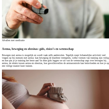
Afvallen met medicatie
Astma, beweging en obesitas: gids, risico’s en wetenschap
Bewegen met astma is mogelijk en wordt vaak zelfs aanbevolen. Tegelijk roept lichamelijke activiteit veel
vragen op bij mensen met astma: kan beweging de klachten verergeren, welke vormen van training zijn veilig
en hoe pas je je training het beste aan? In deze gids leggen we uit wat de wetenschap zegt over bewegen bij
astma, de relatie tussen astma en obesitas, hoe gewichtsverlies de astmacontrole kan beïnvloeden en hoe je op
een veilige manier kunt trainen.