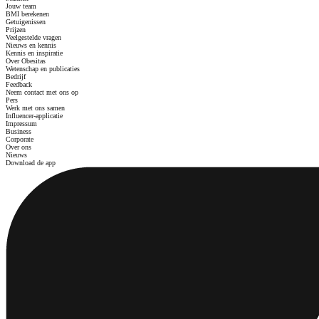
Jouw team
BMI berekenen
Getuigenissen
Prijzen
Veelgestelde vragen
Nieuws en kennis
Kennis en inspiratie
Over Obesitas
Wetenschap en publicaties
Bedrijf
Feedback
Neem contact met ons op
Pers
Werk met ons samen
Influencer-applicatie
Impressum
Business
Corporate
Over ons
Nieuws
Download de app