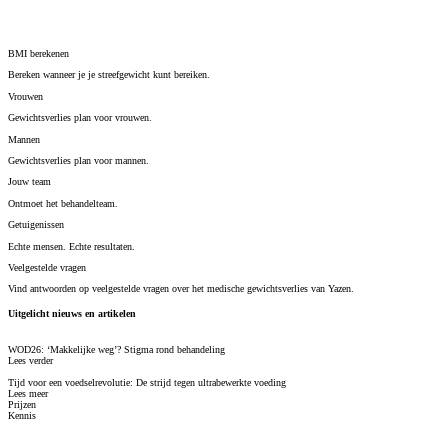
BMI berekenen
Bereken wanneer je je streefgewicht kunt bereiken.
Vrouwen
Gewichtsverlies plan voor vrouwen.
Mannen
Gewichtsverlies plan voor mannen.
Jouw team
Ontmoet het behandelteam.
Getuigenissen
Echte mensen. Echte resultaten.
Veelgestelde vragen
Vind antwoorden op veelgestelde vragen over het medische gewichtsverlies van Yazen.
Uitgelicht nieuws en artikelen
WOD26: ‘Makkelijke weg’? Stigma rond behandeling
Lees verder
Tijd voor een voedselrevolutie: De strijd tegen ultrabewerkte voeding
Lees meer
Prijzen
Kennis