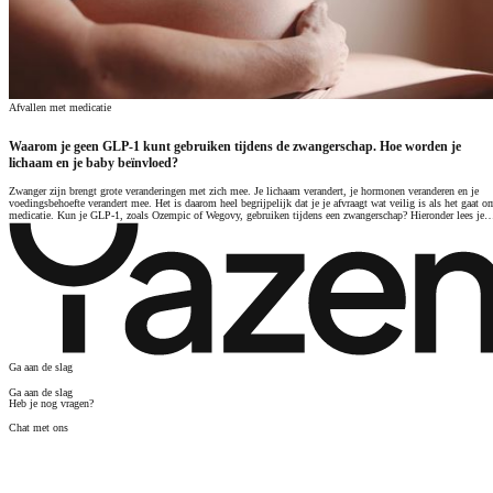
Afvallen met medicatie
Waarom je geen GLP-1 kunt gebruiken tijdens de zwangerschap. Hoe worden je
lichaam en je baby beïnvloed?
Zwanger zijn brengt grote veranderingen met zich mee. Je lichaam verandert, je hormonen veranderen en je
voedingsbehoefte verandert mee. Het is daarom heel begrijpelijk dat je je afvraagt wat veilig is als het gaat o
medicatie. Kun je GLP-1, zoals Ozempic of Wegovy, gebruiken tijdens een zwangerschap? Hieronder lees je
wat de wetenschap zegt, waarom de behandeling niet wordt aanbevolen en welke adviezen gelden bij een
zwangerschap of zwangerschapswens.
Ga aan de slag
Ga aan de slag
Heb je nog vragen?
Chat met ons