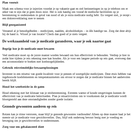
Plan vooruit
Maak een schema voor je injecties voordat je op vakantie gaat en stel herinneringen in op je telefoon om er
zeker van te zijn dat je geen dosis mist. Het is ook handig om vooraf de medische faciliteiten op je
bestemming te onderzoeken in geval van nood of als je extra medicatie nodig hebt. En vergeet niet, je recept 
een doktersverklaring mee te nemen
Blijf georganiseerd
Verzamel al je benodigdheden – medicijnen, naalden, alcoholdoekjes – in één handige tas. Zorg dat deze altij
bij de hand is. Wissel je van locatie? Check dan goed of je niets vergeet.
De werkzaamheid van je medicatie garanderen, waar je ook naartoe gaat
Begrijp hoe je de medicatie moet bewaren
Veel medicatie moet op de juiste manier worden bewaard om hun effectiviteit te behouden. Verdiep je hier in
zodat hier tijdens je reis rekening mee kan houden. Als je voor een langere periode op reis gaat, overweeg dan
een accommodatie te boeken met koelmogelijkheden.
Gebruik reisvriendelijke bewaaroplossingen
Investeer in een reisetui van goede kwaliteit voor je pennen of soortgelijke medicijnen. Deze etuis hebben vaa
ingebouwde koelelementen en temperatuurmeters om ervoor te zorgen dat je medicatie binnen het aanbevolen
bereik blijft.
Houd het weerbericht in de gaten
Houd rekening met het klimaat van je reisbestemming. Extreem warme of koude omgevingen kunnen de
effectiviteit van je medicatie beïnvloeden. Plan je reisactiviteiten om te voorkomen dat je medicatie wordt
blootgesteld aan deze omstandigheden zonder goede isolatie.
Gezonde gewoonten aanleren op reis
Reizen kan je ritme verstoren, maar blijf je gezonde gewoontes vasthouden! Alleen op deze manier haal je het
meeste uit je medicatie voor gewichtsverlies. Dus, blijf ook onderweg bewust bezig met je voeding en
beweging om je gewichtsverlies te ondersteunen.
Zorg voor een gebalanceerd dieet