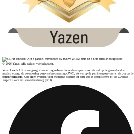
© 2026 Yazen. Alle rechten voorbehouden.
Yazen Health AB is een geregistreerde zorgverlener die onderworpen is aan de wet op de gezondheid en
medische zorg, de verordening gegevensbescherming (AVG), de wet op de patiëntengegevens en de wet op de
patiëntveiligheid. Ons eigen systeem voor medische dossiers en onze app is geregistreerd bij de Zweedse
Inspectie voor de Gezondheidszorg (IVO).