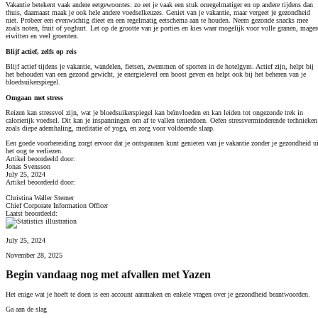
Vakantie betekent vaak andere eetgewoontes: zo eet je vaak een stuk onregelmatiger en op andere tijdens dan
thuis, daarnaast maak je ook hele andere voedselkeuzes. Geniet van je vakantie, maar vergeet je gezondheid
niet. Probeer een evenwichtig dieet en een regelmatig eetschema aan te houden. Neem gezonde snacks mee
zoals noten, fruit of yoghurt. Let op de grootte van je porties en kies waar mogelijk voor volle granen, mager
eiwitten en veel groenten.
Blijf actief, zelfs op reis
Blijf actief tijdens je vakantie, wandelen, fietsen, zwemmen of sporten in de hotelgym. Actief zijn, helpt bij
het behouden van een gezond gewicht, je energielevel een boost geven en helpt ook bij het beheren van je
bloedsuikerspiegel.
Omgaan met stress
Reizen kan stressvol zijn, wat je bloedsuikerspiegel kan beïnvloeden en kan leiden tot ongezonde trek in
calorierijk voedsel. Dit kan je inspanningen om af te vallen tenietdoen. Oefen stressverminderende technieken
zoals diepe ademhaling, meditatie of yoga, en zorg voor voldoende slaap.
Een goede voorbereiding zorgt ervoor dat je ontspannen kunt genieten van je vakantie zonder je gezondheid ui
het oog te verliezen.
Artikel beoordeeld door:
Jonas Svensson
July 25, 2024
Artikel beoordeeld door:
Christina Waller Sterner
Chief Corporate Information Officer
Laatst beoordeeld:
July 25, 2024
November 28, 2025
Begin vandaag nog met afvallen met Yazen
Het enige wat je hoeft te doen is een account aanmaken en enkele vragen over je gezondheid beantwoorden.
Ga aan de slag