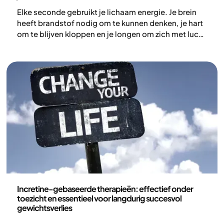
Elke seconde gebruikt je lichaam energie. Je brein
heeft brandstof nodig om te kunnen denken, je hart
om te blijven kloppen en je longen om zich met lucht
te vullen. Ook als je stil ligt, is je lichaam op de
achtergrond voortdurend aan het werk. Voor al dat
werk is brandstof nodig. De stofwisseling – ook wel
je stofwisselingssnelheid genoemd – is het proces
waarmee je lichaam voedsel omzet in energie.
Gezondheid en leefstijl
Incretine-gebaseerde therapieën: effectief onder
toezicht en essentieel voor langdurig succesvol
gewichtsverlies