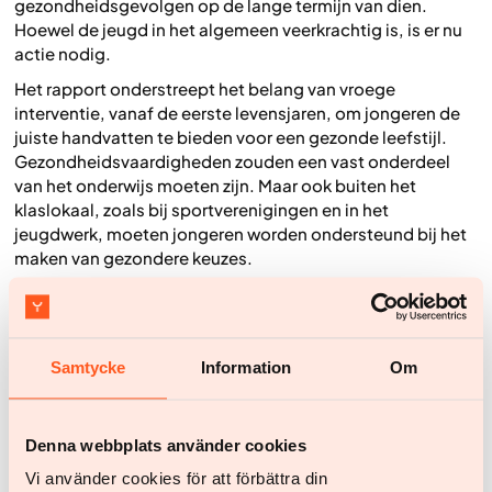
gezondheidsgevolgen op de lange termijn van dien.
Hoewel de jeugd in het algemeen veerkrachtig is, is er nu
actie nodig.
Het rapport onderstreept het belang van vroege
interventie, vanaf de eerste levensjaren, om jongeren de
juiste handvatten te bieden voor een gezonde leefstijl.
Gezondheidsvaardigheden zouden een vast onderdeel
van het onderwijs moeten zijn. Maar ook buiten het
klaslokaal, zoals bij sportverenigingen en in het
jeugdwerk, moeten jongeren worden ondersteund bij het
maken van gezondere keuzes.
4. Aanpakken van de leefomgeving inclusief
voedingsaanbod en reclame
Commerciële belangen spelen een grote rol in ons
Samtycke
Information
Om
ongezonde gedrag, waarbij bedrijven winst maken met
producten die slecht voor onze gezondheid zijn. In een
omgeving vol verleidingen is het moeilijk om gezonde
Denna webbplats använder cookies
keuzes te maken. Het rapport benadrukt dat een
Vi använder cookies för att förbättra din
effectieve aanpak bestaat uit twee belangrijke