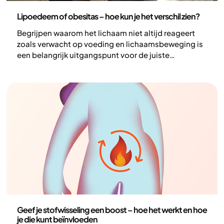
Gezondheid en leefstijl
Lipoedeem of obesitas – hoe kun je het verschil zien?
Begrijpen waarom het lichaam niet altijd reageert
zoals verwacht op voeding en lichaamsbeweging is
een belangrijk uitgangspunt voor de juiste
behandeling. Lipoedeem en overgewicht kunnen in
sommige gevallen op elkaar lijken, maar zijn twee
verschillende aandoeningen met verschillende
onderliggende mechanismen. Ze kunnen ook
tegelijkertijd voorkomen, wat het klinische beeld
verder kan compliceren.
Gezondheid en leefstijl
Geef je stofwisseling een boost – hoe het werkt en hoe
je die kunt beïnvloeden