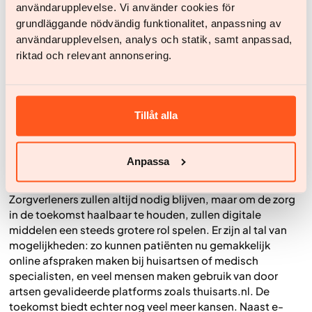
användarupplevelse. Vi använder cookies för
elementen: enerzijds het invoeren van een
grundläggande nödvändig funktionalitet, anpassning av
(reclame)verbod voor ongezonde producten en anderzijds
het financieel en praktisch aantrekkelijk maken van
användarupplevelsen, analys och statik, samt anpassad,
gezonde keuzes. Zo is het belangrijk om gezond gedrag,
riktad och relevant annonsering.
zoals sporten, bewegen en gezond eten, actief te
stimuleren. Dit kan door het goedkoper maken van
gezonde opties en door de omgeving zo in te richten dat
Tillåt alla
deze meer uitnodigt tot gezond gedrag. Dit betekent
onder andere minder verkooppunten van ongezonde
voedingsmiddelen.
Anpassa
5.
Inzetten van digitale middelen in de zorg
Zorgverleners zullen altijd nodig blijven, maar om de zorg
in de toekomst haalbaar te houden, zullen digitale
middelen een steeds grotere rol spelen. Er zijn al tal van
mogelijkheden: zo kunnen patiënten nu gemakkelijk
online afspraken maken bij huisartsen of medisch
specialisten, en veel mensen maken gebruik van door
artsen gevalideerde platforms zoals thuisarts.nl. De
toekomst biedt echter nog veel meer kansen. Naast e-