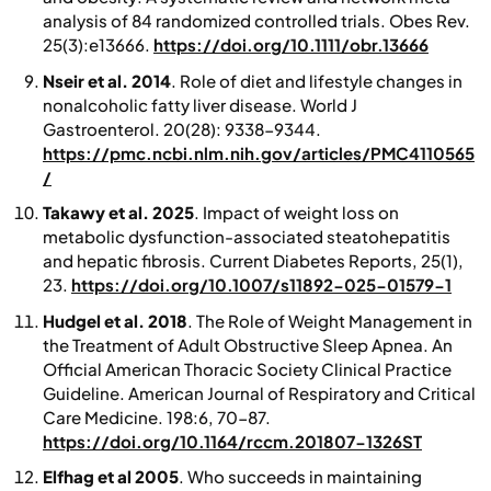
analysis of 84 randomized controlled trials.
Obes Rev.
25(3):e13666.
https://doi.org/10.1111/obr.13666
Nseir et al. 2014
. Role of diet and lifestyle changes in
nonalcoholic fatty liver disease. World J
Gastroenterol. 20(28): 9338-9344.
https://pmc.ncbi.nlm.nih.gov/articles/PMC4110565
/
Takawy et al. 2025
. Impact of weight loss on
metabolic dysfunction-associated steatohepatitis
and hepatic fibrosis.
Current Diabetes Reports, 25
(1),
23.
https://doi.org/10.1007/s11892-025-01579-1
Hudgel et al. 2018
. The Role of Weight Management in
the Treatment of Adult Obstructive Sleep Apnea. An
Official American Thoracic Society Clinical Practice
Guideline. American Journal of Respiratory and Critical
Care Medicine. 198:6, 70-87.
https://doi.org/10.1164/rccm.201807-1326ST
Elfhag et al 2005
. Who succeeds in maintaining