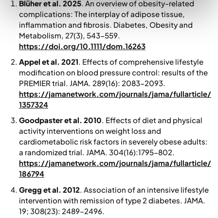
Blüher et al. 2025
. An overview of obesity-related
complications: The interplay of adipose tissue,
inflammation and fibrosis.
Diabetes, Obesity and
Metabolism
, 27(3), 543-559.
https://doi.org/10.1111/dom.16263
Appel et al. 2021
. Effects of comprehensive lifestyle
modification on blood pressure control: results of the
PREMIER trial.
JAMA.
289(16): 2083-2093.
https://jamanetwork.com/journals/jama/fullarticle/
1357324
Goodpaster et al. 2010
. Effects of diet and physical
activity interventions on weight loss and
cardiometabolic risk factors in severely obese adults:
a randomized trial.
JAMA
. 304(16):1795-802.
https://jamanetwork.com/journals/jama/fullarticle/
186794
Gregg et al. 2012
. Association of an intensive lifestyle
intervention with remission of type 2 diabetes. JAMA.
19; 308(23): 2489–2496.