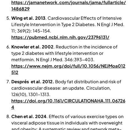
https://jamanetwork.com/journals/jama/fullarticle/
1486829
Wing et al. 2013
. Cardiovascular Effects of Intensive
Lifestyle Intervention in Type 2 Diabetes.
N Engl J Med.
11; 369(2): 145–154.
https://pubmed.ncbi.nlm.nih.gov/23796131/
Knowler et al. 2002
. Reduction in the incidence of
type 2 diabetes with lifestyle intervention or
metformin.
N Engl J Med. 346:393-403
.
https://www.nejm.org/doi/full/10.1056/NEJMoa012
512
Després et al. 2012.
Body fat distribution and risk of
cardiovascular disease: an update.
Circulation
,
126(10), 1301–1313.
https://doi.org/10.1161/CIRCULATIONAHA.111.06726
4
Chen et al. 2024
. Effects of various exercise types on
visceral adipose tissue in individuals with overweight
and obesity: A systematic review and network meta-