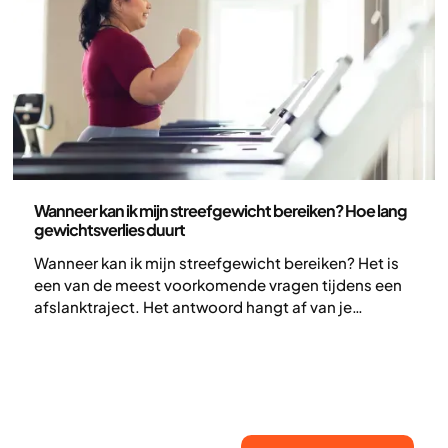
Gezondheid en leefstijl
Wanneer kan ik mijn streefgewicht bereiken? Hoe lang
gewichtsverlies duurt
Wanneer kan ik mijn streefgewicht bereiken? Het is
een van de meest voorkomende vragen tijdens een
afslanktraject. Het antwoord hangt af van je
startgewicht, je biologie, je lengte, je
lichaamssamenstelling en hoe je lichaam reageert
op de behandeling. Afvallen is een proces dat tijd
kost en zelden lineair verloopt. Hier leggen we uit
wat het tempo beïnvloedt, waarom een
streefgewicht meer een richting is dan een vast