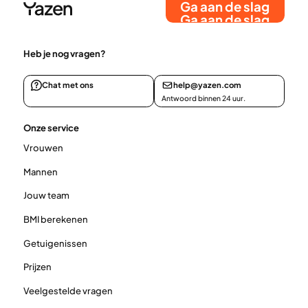
Ga aan de slag
getal en hoe Yazen je gedurende het hele traject
Ga aan de slag
ondersteunt.
Heb je nog vragen?
Chat met ons
help@yazen.com
Antwoord binnen 24 uur.
Onze service
Vrouwen
Mannen
Jouw team
BMI berekenen
Getuigenissen
Prijzen
Veelgestelde vragen