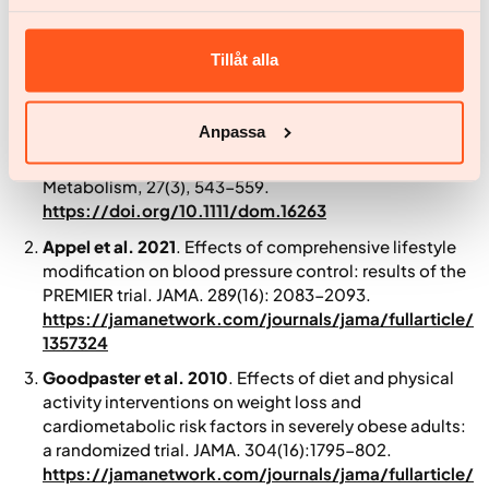
reales y duraderas en su salud y calidad de vida.
Tillåt alla
Referencias
Blüher et al. 2025
. An overview of obesity-related
Anpassa
complications: The interplay of adipose tissue,
inflammation and fibrosis.
Diabetes, Obesity and
Metabolism
, 27(3), 543-559.
https://doi.org/10.1111/dom.16263
Appel et al. 2021
. Effects of comprehensive lifestyle
modification on blood pressure control: results of the
PREMIER trial.
JAMA.
289(16): 2083-2093.
https://jamanetwork.com/journals/jama/fullarticle/
1357324
Goodpaster et al. 2010
. Effects of diet and physical
activity interventions on weight loss and
cardiometabolic risk factors in severely obese adults:
a randomized trial.
JAMA
. 304(16):1795-802.
https://jamanetwork.com/journals/jama/fullarticle/