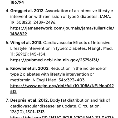
186794
Gregg et al. 2012
. Association of an intensive lifestyle
intervention with remission of type 2 diabetes. JAMA.
19; 308(23): 2489–2496.
https://jamanetwork.com/journals/jama/fullarticle/
1486829
Wing et al. 2013
. Cardiovascular Effects of Intensive
Lifestyle Intervention in Type 2 Diabetes.
N Engl J Med.
11; 369(2): 145–154.
https://pubmed.ncbi.nlm.nih.gov/23796131/
Knowler et al. 2002
. Reduction in the incidence of
type 2 diabetes with lifestyle intervention or
metformin.
N Engl J Med. 346:393-403
.
https://www.nejm.org/doi/full/10.1056/NEJMoa012
512
Després et al. 2012.
Body fat distribution and risk of
cardiovascular disease: an update.
Circulation
,
126(10), 1301–1313.
https://doi.org/10.1161/CIRCULATIONAHA.111.06726