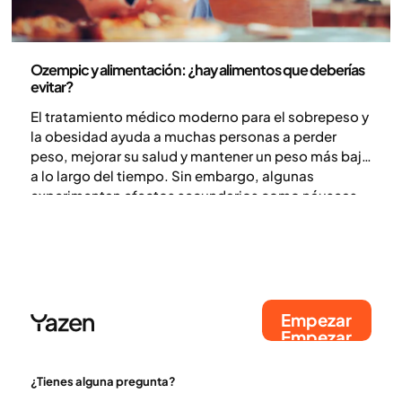
Medicina
Ozempic y alimentación: ¿hay alimentos que deberías
evitar?
El tratamiento médico moderno para el sobrepeso y
la obesidad ayuda a muchas personas a perder
peso, mejorar su salud y mantener un peso más bajo
a lo largo del tiempo. Sin embargo, algunas
experimentan efectos secundarios como náuseas,
acidez o estreñimiento. Para la mayoría, estos
síntomas son más frecuentes al inicio del
tratamiento y durante los aumentos de dosis. Por lo
general, los efectos secundarios son leves y a
menudo pueden prevenirse.
Empezar
Empezar
¿Tienes alguna pregunta?