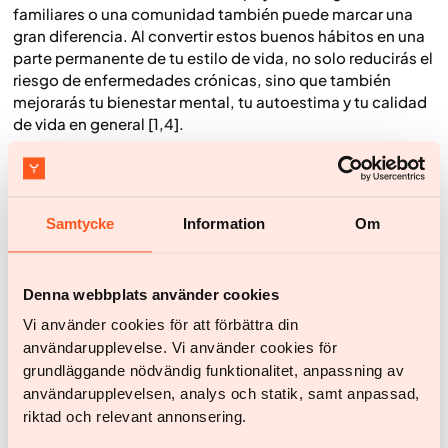
familiares o una comunidad también puede marcar una
gran diferencia. Al convertir estos buenos hábitos en una
parte permanente de tu estilo de vida, no solo reducirás el
riesgo de enfermedades crónicas, sino que también
mejorarás tu bienestar mental, tu autoestima y tu calidad
de vida en general [1,4].
Avanzar: grandes beneficios a partir de
pequeños cambios
Samtycke
Information
Om
Incluso una pérdida de peso moderada puede tener
beneficios profundos y duraderos para la salud: desde
una mejor salud cardiovascular y control de la glucosa
Denna webbplats använder cookies
hasta menos dolor articular y más energía. En Yazen
combinamos tratamientos farmacológicos modernos
Vi använder cookies för att förbättra din
con un apoyo continuo de nuestro equipo sanitario y una
användarupplevelse. Vi använder cookies för
educación integral, brindando a los hombres las
grundläggande nödvändig funktionalitet, anpassning av
herramientas para alcanzar y mantener un peso saludable.
användarupplevelsen, analys och statik, samt anpassad,
Nuestro enfoque holístico garantiza que cada paciente
riktad och relevant annonsering.
reciba una orientación personalizada para lograr mejoras