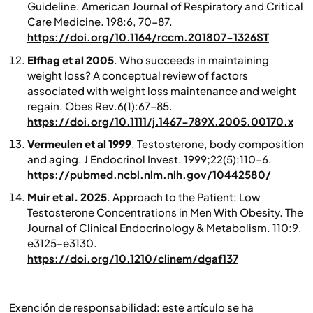
Guideline. American Journal of Respiratory and Critical
Care Medicine. 198:6, 70-87.
https://doi.org/10.1164/rccm.201807-1326ST
Elfhag et al 2005
. Who succeeds in maintaining
weight loss? A conceptual review of factors
associated with weight loss maintenance and weight
regain.
Obes Rev
.6(1):67-85.
https://doi.org/10.1111/j.1467-789X.2005.00170.x
Vermeulen et al 1999
. Testosterone, body composition
and aging.
J Endocrinol Invest.
1999;22(5):110-6.
https://pubmed.ncbi.nlm.nih.gov/10442580/
Muir et al. 2025
. Approach to the Patient: Low
Testosterone Concentrations in Men With Obesity.
The
Journal of Clinical Endocrinology & Metabolism
. 110:9,
e3125–e3130.
https://doi.org/10.1210/clinem/dgaf137
Exención de responsabilidad: este artículo se ha