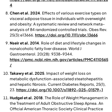
4
Chen et al. 2024
. Effects of various exercise types on
visceral adipose tissue in individuals with overweight
and obesity: A systematic review and network meta-
analysis of 84 randomized controlled trials.
Obes Rev.
25(3):e13666.
https://doi.org/10.1111/obr.13666
Nseir et al. 2014
. Role of diet and lifestyle changes in
nonalcoholic fatty liver disease. World J
Gastroenterol. 20(28): 9338-9344.
https://pmc.ncbi.nlm.nih.gov/articles/PMC4110565
/
Takawy et al. 2025
. Impact of weight loss on
metabolic dysfunction-associated steatohepatitis
and hepatic fibrosis.
Current Diabetes Reports, 25
(1),
23.
https://doi.org/10.1007/s11892-025-01579-1
Hudgel et al. 2018
. The Role of Weight Management in
the Treatment of Adult Obstructive Sleep Apnea. An
Official American Thoracic Society Clinical Practice