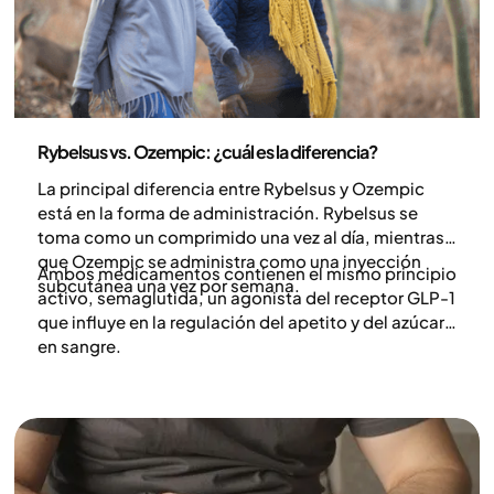
Medicina
Rybelsus vs. Ozempic: ¿cuál es la diferencia?
La principal diferencia entre Rybelsus y Ozempic
está en la forma de administración. Rybelsus se
toma como un comprimido una vez al día, mientras
que Ozempic se administra como una inyección
Ambos medicamentos contienen el mismo principio
subcutánea una vez por semana.
activo, semaglutida, un agonista del receptor GLP-1
que influye en la regulación del apetito y del azúcar
en sangre.