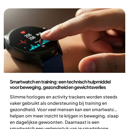
en te behouden, kun je de vetverbranding
verbeteren, de kans op gewichtstoename verkleinen
en werken aan een sterker, beter functionerend
lichaam.
Lichamelijke activiteit
Smartwatch en training: een technisch hulpmiddel
voor beweging, gezondheid en gewichtsverlies
Slimme horloges en activity trackers worden steeds
vaker gebruikt als ondersteuning bij training en
gezondheid. Voor veel mensen kan een smartwatch
helpen om meer inzicht te krijgen in beweging, slaap
en dagelijkse gewoonten. Daarnaast is een
smartwatch een verlengstuk van je smartphone,