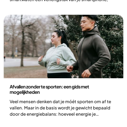
waarmee je meldingen ontvangt, muziek kunt
bedienen en apps direct vanaf je pols kunt
gebruiken. Maar hoe kun je een smartwatch op een
zinvolle manier inzetten bij training en
gewichtsverlies?
Lichamelijke activiteit
Afvallen zonder te sporten: een gids met
mogelijkheden
Veel mensen denken dat je móét sporten om af te
vallen. Maar in de basis wordt je gewicht bepaald
door de energiebalans: hoeveel energie je
binnenkrijgt in verhouding tot hoeveel je lichaam
verbruikt. Daarom kun je ook zonder te sporten