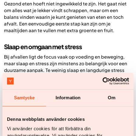
Gezond eten hoeft niet ingewikkeld te zijn. Het gaat niet
om alles wat je lekker vindt schrappen, maar om een
balans vinden waarin je kunt genieten van eten en toch
afvalt. Een eenvoudige eerste stap kan zijn om je
maaltijden aan te vullen met extra groente en fruit.
Slaap en omgaan met stress
Bij afvallen ligt de focus vaak op voeding en beweging,
maar slaap en stress zijn minstens zo belangrijk voor een
duurzame aanpak. Te weinig slaap en langdurige stress
kunnen het lastiger maken om je aan gezonde gewoontes
te houden. Daardoor kan afvallen zwaarder aanvoelen,
vooral als je snel resultaat wilt zonder voldoende
aandacht voor herstel.
Samtycke
Information
Om
Daarom is het belangrijk om slaap en stressmanagement
te prioriteren. Een vast slaapritme, waarbij je ongeveer op
Denna webbplats använder cookies
dezelfde tijden naar bed gaat en opstaat, ondersteunt het
herstel van je lichaam. Ook korte pauzes overdag, diepe
Vi använder cookies för att förbättra din
ademhaling of eenvoudige ontspanningsoefeningen
användarupplevelse. Vi använder cookies för