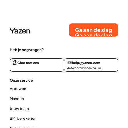
afvallen. Tegelijkertijd is bewegen een van de beste
dingen die je op de lange termijn voor je gezondheid
kunt doen.
Ga aan de slag
Ga aan de slag
Heb je nog vragen?
Chat met ons
help@yazen.com
Antwoord binnen 24 uur.
Onze service
Vrouwen
Mannen
Jouw team
BMI berekenen