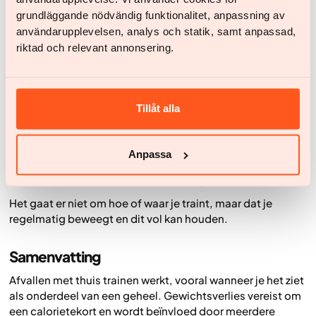
kunnen helpen om stress te verminderen. Door goed voor
grundläggande nödvändig funktionalitet, anpassning av
je slaap en stressniveau te zorgen, geef je je lichaam
användarupplevelsen, analys och statik, samt anpassad,
betere voorwaarden om af te vallen en vergroot je de kans
riktad och relevant annonsering.
dat je je gedurende het hele proces goed blijft voelen.
Thuis trainen als onderdeel van het geheel
Tillåt alla
Voor de meeste mensen werkt thuis trainen het beste
wanneer het onderdeel is van een bredere aanpak. Door
beweging te combineren met een gebalanceerd
Anpassa
eetpatroon, voldoende herstel en aandacht voor stress,
ontstaan betere voorwaarden voor blijvende resultaten.
Het gaat er niet om hoe of waar je traint, maar dat je
regelmatig beweegt en dit vol kan houden.
Samenvatting
Afvallen met thuis trainen werkt, vooral wanneer je het ziet
als onderdeel van een geheel. Gewichtsverlies vereist om
een calorietekort en wordt beïnvloed door meerdere