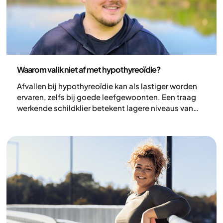
Gezondheid en leefstijl
Waarom val ik niet af met hypothyreoïdie?
Afvallen bij hypothyreoïdie kan als lastiger worden
ervaren, zelfs bij goede leefgewoonten. Een traag
werkende schildklier betekent lagere niveaus van
hormonen die de stofwisseling reguleren, wat de
energieconsumptie en het uithoudingsvermogen
kan beïnvloeden. Het effect op het lichaamsgewicht
is echter meestal matig en varieert tussen
individuen. Wanneer hypothyreoïdie wordt
behandeld en de hormoonspiegels normaliseren,
verbeteren de voorwaarden voor gewichtsverlies.