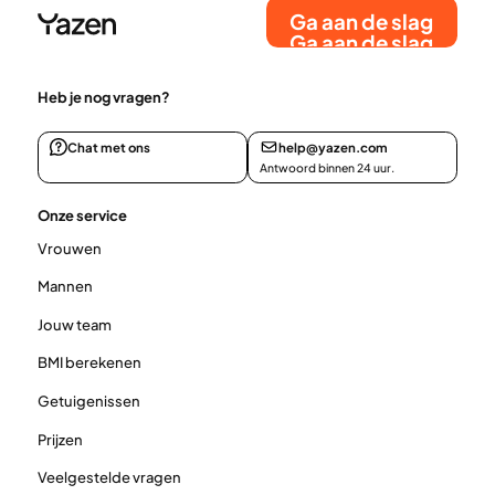
Ga aan de slag
Ga aan de slag
Heb je nog vragen?
Chat met ons
help@yazen.com
Antwoord binnen 24 uur.
Onze service
Vrouwen
Mannen
Jouw team
BMI berekenen
Getuigenissen
Prijzen
Veelgestelde vragen