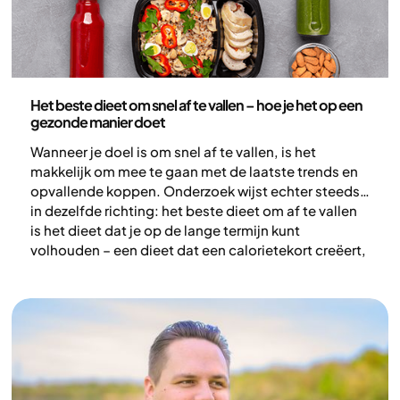
Gezondheid en leefstijl
Het beste dieet om snel af te vallen – hoe je het op een
gezonde manier doet
Wanneer je doel is om snel af te vallen, is het
makkelijk om mee te gaan met de laatste trends en
opvallende koppen. Onderzoek wijst echter steeds
in dezelfde richting: het beste dieet om af te vallen
is het dieet dat je op de lange termijn kunt
volhouden – een dieet dat een calorietekort creëert,
maar je toch voldoende voedingsstoffen, vitaminen
en mineralen geeft. Wanneer je energie-inname
(kcal) lager is dan je energieverbruik, neemt je
gewicht af – ongeacht hoe het dieet heet (1,2).