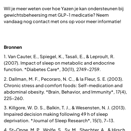
Wil je meer weten over hoe Yazen je kan ondersteunen bij
gewichtsbeheersing met GLP-1 medicatie? Neem
vandaag nog contact met ons op voor meer informatie!
Bronnen
1. Van Cauter, E., Spiegel, K., Tasali, E., & Leproult, R.
(2007). Impact of sleep on metabolic and endocrine
function. *Diabetes Care*, 30(11), 2749-2759.
2. Dallman, M. F., Pecoraro, N. C., & la Fleur, S. E. (2003).
Chronic stress and comfort foods: Self-medication and
abdominal obesity. *Brain, Behavior, and Immunity*, 17(4),
225-260.
3. Killgore, W. D. S., Balkin, T. J., & Wesensten, N. J. (2013).
Impaired decision making following 49 h of sleep
deprivation. *Journal of Sleep Research*, 15(1), 7-13.
4. St-Onge, M. P., Wolfe, S., Sy, M., Shechter, A., & Hirsch,