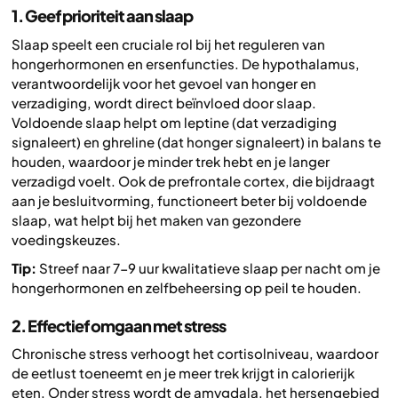
1. Geef prioriteit aan slaap
Slaap speelt een cruciale rol bij het reguleren van
hongerhormonen en ersenfuncties. De hypothalamus,
verantwoordelijk voor het gevoel van honger en
verzadiging, wordt direct beïnvloed door slaap.
Voldoende slaap helpt om leptine (dat verzadiging
signaleert) en ghreline (dat honger signaleert) in balans te
houden, waardoor je minder trek hebt en je langer
verzadigd voelt. Ook de prefrontale cortex, die bijdraagt
aan je besluitvorming, functioneert beter bij voldoende
slaap, wat helpt bij het maken van gezondere
voedingskeuzes.
Tip:
Streef naar 7-9 uur kwalitatieve slaap per nacht om je
hongerhormonen en zelfbeheersing op peil te houden.
2. Effectief omgaan met stress
Chronische stress verhoogt het cortisolniveau, waardoor
de eetlust toeneemt en je meer trek krijgt in calorierijk
eten. Onder stress wordt de amygdala, het hersengebied