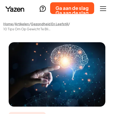
Ga aan de slag
Ga aan de slag
Home
Artikelen
Gezondheid En Leefstijl
10 Tips Om Op Gewicht Te Blijven, Ondanks De Honger Signalen Van Je Hersenen