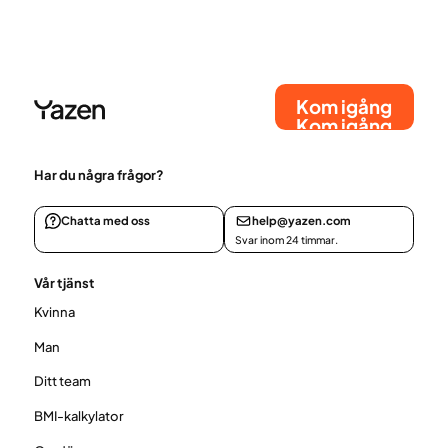
Kom igång
Kom igång
Har du några frågor?
Chatta med oss
help@yazen.com
Svar inom 24 timmar.
Vår tjänst
Kvinna
Man
Ditt team
BMI-kalkylator