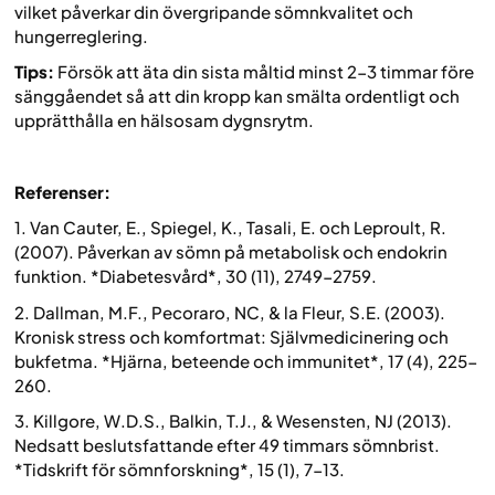
vilket påverkar din övergripande sömnkvalitet och
hungerreglering.
Tips:
Försök att äta din sista måltid minst 2-3 timmar före
sänggåendet så att din kropp kan smälta ordentligt och
upprätthålla en hälsosam dygnsrytm.
Referenser:
1. Van Cauter, E., Spiegel, K., Tasali, E. och Leproult, R.
(2007). Påverkan av sömn på metabolisk och endokrin
funktion. *Diabetesvård*, 30 (11), 2749-2759.
2. Dallman, M.F., Pecoraro, NC, & la Fleur, S.E. (2003).
Kronisk stress och komfortmat: Självmedicinering och
bukfetma. *Hjärna, beteende och immunitet*, 17 (4), 225-
260.
3. Killgore, W.D.S., Balkin, T.J., & Wesensten, NJ (2013).
Nedsatt beslutsfattande efter 49 timmars sömnbrist.
*Tidskrift för sömnforskning*, 15 (1), 7-13.