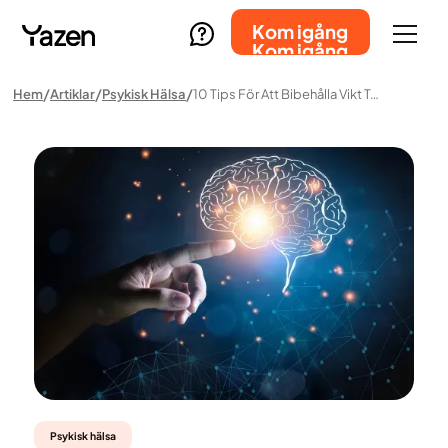
Kom igång
Kom igång
Hem
Artiklar
Psykisk Hälsa
10 Tips För Att Bibehålla Vikt Trots Hjärnans Uppmaningar
Psykisk hälsa