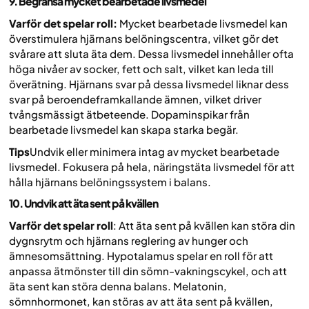
9. Begränsa mycket bearbetade livsmedel
Varför det spelar roll:
Mycket bearbetade livsmedel kan
överstimulera hjärnans belöningscentra, vilket gör det
svårare att sluta äta dem. Dessa livsmedel innehåller ofta
höga nivåer av socker, fett och salt, vilket kan leda till
överätning. Hjärnans svar på dessa livsmedel liknar dess
svar på beroendeframkallande ämnen, vilket driver
tvångsmässigt ätbeteende. Dopaminspikar från
bearbetade livsmedel kan skapa starka begär.
Tips
Undvik eller minimera intag av mycket bearbetade
livsmedel. Fokusera på hela, näringstäta livsmedel för att
hålla hjärnans belöningssystem i balans.
10. Undvik att äta sent på kvällen
Varför det spelar roll
: Att äta sent på kvällen kan störa din
dygnsrytm och hjärnans reglering av hunger och
ämnesomsättning. Hypotalamus spelar en roll för att
anpassa ätmönster till din sömn-vakningscykel, och att
äta sent kan störa denna balans. Melatonin,
sömnhormonet, kan störas av att äta sent på kvällen,