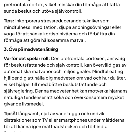
prefrontala cortex, vilket minskar din förmåga att fatta
sunda beslut och utöva självkontroll.
Tips:
Inkorporera stressreducerande tekniker som
mindfulness, meditation, djupa andningsövningar eller
yoga för att sänka kortisolnivåerna och förbättra din
förmåga att göra hälsosamma matval.
3. Öva på medveten ätning
Varför det spelar roll:
Den prefrontala cortexen, ansvarig
för beslutsfattande och självkontroll, kan överväldigas av
automatiska matvanor och miljösignaler. Mindful eating
hjälper dig att hålla dig medveten om vad och hur du äter,
vilket hjälper till med bättre beslutsfattande och
självreglering. Denna medvetenhet kan motverka hjärnans
naturliga tendenser att söka och överkonsumera mycket
givande livsmedel.
Tips
Ät långsamt, njut av varje tugga och undvik
distraktioner som TV eller smartphones under måltiderna
för att känna igen mättnadstecken och förhindra