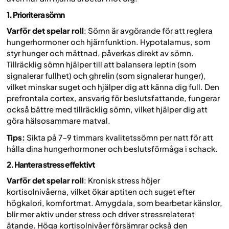
1. Prioritera sömn
Varför det spelar roll
: Sömn är avgörande för att reglera
hungerhormoner och hjärnfunktion. Hypotalamus, som
styr hunger och mättnad, påverkas direkt av sömn.
Tillräcklig sömn hjälper till att balansera leptin (som
signalerar fullhet) och ghrelin (som signalerar hunger),
vilket minskar suget och hjälper dig att känna dig full. Den
prefrontala cortex, ansvarig för beslutsfattande, fungerar
också bättre med tillräcklig sömn, vilket hjälper dig att
göra hälsosammare matval.
Tips:
Sikta på 7-9 timmars kvalitetssömn per natt för att
hålla dina hungerhormoner och beslutsförmåga i schack.
2. Hantera stress effektivt
Varför det spelar roll
: Kronisk stress höjer
kortisolnivåerna, vilket ökar aptiten och suget efter
högkalori, komfortmat. Amygdala, som bearbetar känslor,
blir mer aktiv under stress och driver stressrelaterat
ätande. Höga kortisolnivåer försämrar också den