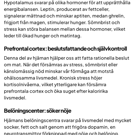
Hypotalamus svarar på olika hormoner för att upprätthålla
energibalansen. Leptin, producerat av fettceller,
signalerar mättnad och minskar aptiten, medan ghrelin,
frigjort från magen, stimulerar hunger. Sömnbrist och
stress kan störa balansen mellan dessa hormoner, vilket
leder till ökad hunger och matintag.
Prefrontal cortex: beslutsfattande och självkontroll
Denna del av hjärnan hjälper oss att fatta rationella beslut
om mat. När det försämras av stress, sömnbrist eller
känslomässig nöd minskar vår förmåga att motstå
ohälsosamma livsmedel. Kronisk stress höjer
kortisolnivåerna, vilket ytterligare kan försämra
prefrontala cortex och öka suget efter kaloririka
livsmedel.
Belöningscenter: söker nöje
Hjärnans belöningscentra svarar på livsmedel med mycket
socker, fett och salt genom att frigöra dopamin, en
neurotransmittor förknippad med nöje och belöning.