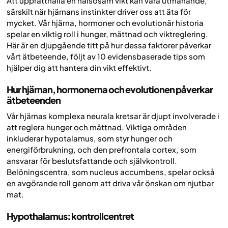
Att upprätthålla en hälsosam vikt kan vara utmanande,
särskilt när hjärnans instinkter driver oss att äta för
mycket. Vår hjärna, hormoner och evolutionär historia
spelar en viktig roll i hunger, mättnad och viktreglering.
Här är en djupgående titt på hur dessa faktorer påverkar
vårt ätbeteende, följt av 10 evidensbaserade tips som
hjälper dig att hantera din vikt effektivt.
Hur hjärnan, hormonerna och evolutionen påverkar
ätbeteenden
Vår hjärnas komplexa neurala kretsar är djupt involverade i
att reglera hunger och mättnad. Viktiga områden
inkluderar hypotalamus, som styr hunger och
energiförbrukning, och den prefrontala cortex, som
ansvarar för beslutsfattande och självkontroll.
Belöningscentra, som nucleus accumbens, spelar också
en avgörande roll genom att driva vår önskan om njutbar
mat.
Hypothalamus: kontrollcentret