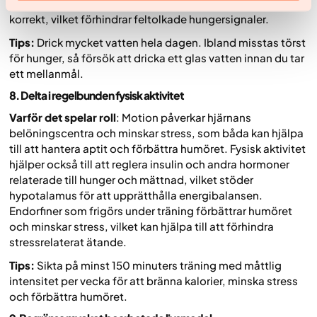
hjälper till att säkerställa att hjärnans törstsignaler tolkas
korrekt, vilket förhindrar feltolkade hungersignaler.
Tips:
Drick mycket vatten hela dagen. Ibland misstas törst
för hunger, så försök att dricka ett glas vatten innan du tar
ett mellanmål.
8. Delta i regelbunden fysisk aktivitet
Varför det spelar roll
: Motion påverkar hjärnans
belöningscentra och minskar stress, som båda kan hjälpa
till att hantera aptit och förbättra humöret. Fysisk aktivitet
hjälper också till att reglera insulin och andra hormoner
relaterade till hunger och mättnad, vilket stöder
hypotalamus för att upprätthålla energibalansen.
Endorfiner som frigörs under träning förbättrar humöret
och minskar stress, vilket kan hjälpa till att förhindra
stressrelaterat ätande.
Tips:
Sikta på minst 150 minuters träning med måttlig
intensitet per vecka för att bränna kalorier, minska stress
och förbättra humöret.