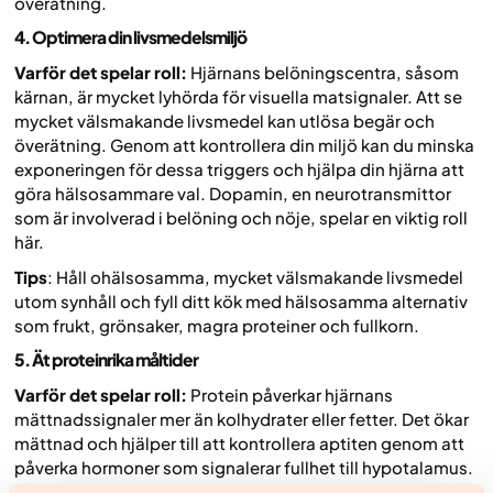
överätning.
4. Optimera din livsmedelsmiljö
Varför det spelar roll:
Hjärnans belöningscentra, såsom
kärnan, är mycket lyhörda för visuella matsignaler. Att se
mycket välsmakande livsmedel kan utlösa begär och
överätning. Genom att kontrollera din miljö kan du minska
exponeringen för dessa triggers och hjälpa din hjärna att
göra hälsosammare val. Dopamin, en neurotransmittor
som är involverad i belöning och nöje, spelar en viktig roll
här.
Tips
: Håll ohälsosamma, mycket välsmakande livsmedel
utom synhåll och fyll ditt kök med hälsosamma alternativ
som frukt, grönsaker, magra proteiner och fullkorn.
5. Ät proteinrika måltider
Varför det spelar roll:
Protein påverkar hjärnans
mättnadssignaler mer än kolhydrater eller fetter. Det ökar
mättnad och hjälper till att kontrollera aptiten genom att
påverka hormoner som signalerar fullhet till hypotalamus.
Detta hjälper till att minska det totala kaloriintaget och