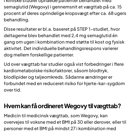
I kliniske studier opnåede patienter behandlet med
semaglutid (Wegovy) i gennemsnit et vægttab på ca. 15
procent af deres oprindelige kropsvægt efter ca. 68 ugers
behandling.
Disse resultater er bl.a. baseret på STEP 1-studiet, hvor
deltagerne blev behandlet med 2,4 mg semaglutid én
gang om ugen i kombination med støtte til kost og fysisk
aktivitet. Det individuelle behandlingsrespons varierer
dog mellem forskellige patienter.
Ud over vægttab har studier også vist forbedringer i flere
kardiometabolske risikofaktorer, såsom blodtryk,
blodlipider og taljeomkreds. Sådanne ændringer er
forbundet med en reduceret risiko for hjerte-kar-sygdom
over tid.
Hvem kan få ordineret Wegovy til vægttab?
Medicin til medicinsk vægttab, som Wegovy, kan
overvejes til voksne med et BMI på 30 eller derover, eller til
personer med et BMI på mindst 27 i kombination med