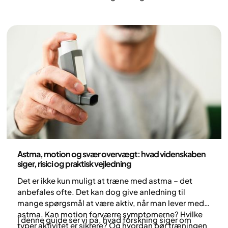
Danmark. Et vigtigt spørgsmål er, om det er muligt
at få økonomisk støtte til at dække en del af
omkostningerne ved disse moderne behandlinger.
Her ser vi nærmere på den aktuelle status for tilskud,
hvordan receptsystemet fungerer, og hvordan Yazen
tilbyder en prisvenlig og lægeligt overvåget
behandlingsvej.
Medicin
Astma, motion og svær overvægt: hvad videnskaben
siger, risici og praktisk vejledning
Det er ikke kun muligt at træne med astma – det
anbefales ofte. Det kan dog give anledning til
mange spørgsmål at være aktiv, når man lever med
astma. Kan motion forværre symptomerne? Hvilke
I denne guide ser vi på, hvad forskning siger om
typer aktivitet er sikrere? Og hvordan bør træningen