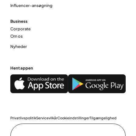
Influencer-ansøgning
Business
Corporate
Om os
Nyheder
Hent appen
Privatlivspolitik
Servicevilkår
Cookieindstillinger
Tilgængelighed