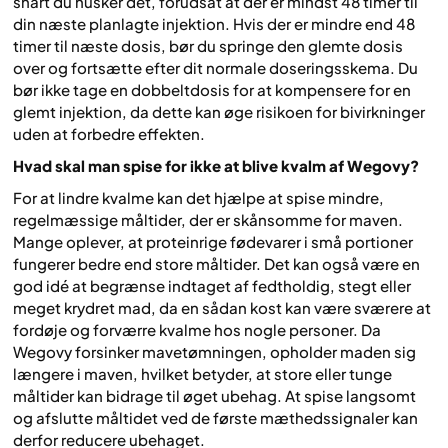
snart du husker det, forudsat at der er mindst 48 timer til
din næste planlagte injektion. Hvis der er mindre end 48
timer til næste dosis, bør du springe den glemte dosis
over og fortsætte efter dit normale doseringsskema. Du
bør ikke tage en dobbeltdosis for at kompensere for en
glemt injektion, da dette kan øge risikoen for bivirkninger
uden at forbedre effekten.
Hvad skal man spise for ikke at blive kvalm af Wegovy?
For at lindre kvalme kan det hjælpe at spise mindre,
regelmæssige måltider, der er skånsomme for maven.
Mange oplever, at proteinrige fødevarer i små portioner
fungerer bedre end store måltider. Det kan også være en
god idé at begrænse indtaget af fedtholdig, stegt eller
meget krydret mad, da en sådan kost kan være sværere at
fordøje og forværre kvalme hos nogle personer. Da
Wegovy forsinker mavetømningen, opholder maden sig
længere i maven, hvilket betyder, at store eller tunge
måltider kan bidrage til øget ubehag. At spise langsomt
og afslutte måltidet ved de første mætheds­signaler kan
derfor reducere ubehaget.