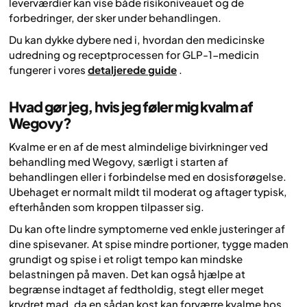
leverværdier kan vise både risikoniveauet og de
forbedringer, der sker under behandlingen.
Du kan dykke dybere ned i, hvordan den medicinske
udredning og receptprocessen for GLP-1-medicin
fungerer i vores
detaljerede guide
.
Hvad gør jeg, hvis jeg føler mig kvalm af
Wegovy?
Kvalme er en af de mest almindelige bivirkninger ved
behandling med Wegovy, særligt i starten af
behandlingen eller i forbindelse med en dosisforøgelse.
Ubehaget er normalt mildt til moderat og aftager typisk,
efterhånden som kroppen tilpasser sig.
Du kan ofte lindre symptomerne ved enkle justeringer af
dine spisevaner. At spise mindre portioner, tygge maden
grundigt og spise i et roligt tempo kan mindske
belastningen på maven. Det kan også hjælpe at
begrænse indtaget af fedtholdig, stegt eller meget
krydret mad, da en sådan kost kan forværre kvalme hos