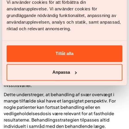
Wegovy?
Vi använder cookies för att förbättra din
användarupplevelse. Vi använder cookies för
Når behandlingen med Wegovy ophører, stopper
grundläggande nödvändig funktionalitet, anpassning av
medicinens effekt på appetitregulering og mæthed. Det
användarupplevelsen, analys och statik, samt anpassad,
betyder, at sult og madtrang gradvist kan vende tilbage til
riktad och relevant annonsering.
niveauer svarende til dem før behandlingsstart, hvilket kan
gøre det sværere at opretholde et lavere energiindtag.
Da svær overvægt er en kronisk sygdom med biologiske
drivkræfter, er der en øget risiko for vægtstigning efter
Tillåt alla
ophør af behandlingen. Langtidsopfølgninger fra kliniske
studier har vist, at en betydelig del af det opnåede
vægttab ofte genvindes over tid, særligt hvis
Anpassa
behandlingen ikke kombineres med etablerede
livsstilsvaner.
Dette understreger, at behandling af svær overvægt i
mange tilfælde skal have et langsigtet perspektiv. For
nogle patienter kan fortsat behandling eller en
vedligeholdelsesdosis være relevant for at fastholde
resultaterne. Behandlingsstrategien tilpasses altid
individuelt i samråd med den behandlende læge.