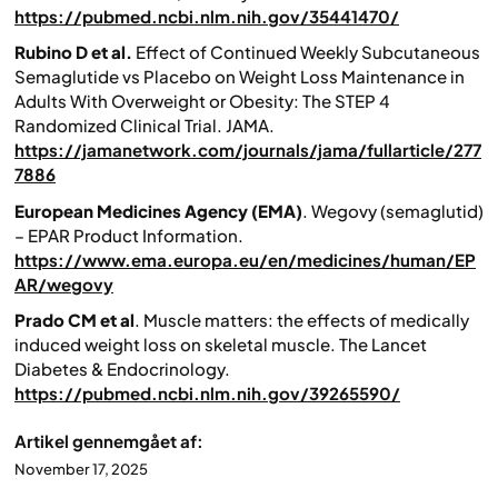
https://pubmed.ncbi.nlm.nih.gov/35441470/
Rubino D et al.
Effect of Continued Weekly Subcutaneous
Semaglutide vs Placebo on Weight Loss Maintenance in
Adults With Overweight or Obesity: The STEP 4
Randomized Clinical Trial.
JAMA.
https://jamanetwork.com/journals/jama/fullarticle/277
7886
European Medicines Agency (EMA)
.
Wegovy (semaglutid)
– EPAR Product Information.
https://www.ema.europa.eu/en/medicines/human/EP
AR/wegovy
Prado CM et al
.
Muscle matters: the effects of medically
induced weight loss on skeletal muscle.
The Lancet
Diabetes & Endocrinology.
https://pubmed.ncbi.nlm.nih.gov/39265590/
Artikel gennemgået af:
November 17, 2025