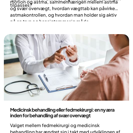
motion og astma, sammenhængen mellem astma
tilpasses?
og svær overvægt, hvordan vægttab kan påvirke
astmakontrollen, og hvordan man holder sig aktiv
på en tryg og hensigtsmæssig måde.
Medicin
Medicinsk behandling eller fedmekirurgi: en ny æra
inden for behandling af svær overvægt
Valget mellem fedmekirurgi og medicinsk
behandling har ændret sig i takt med udviklingen af