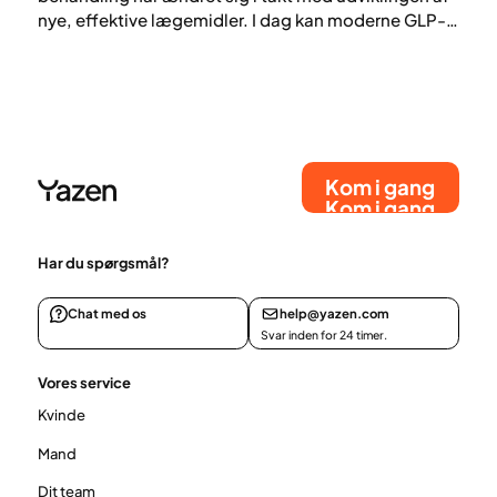
nye, effektive lægemidler. I dag kan moderne GLP-
1- og GLP-1/GIP-receptoragonister give et
betydeligt vægttab, som i nogle tilfælde nærmer
sig de resultater, der tidligere primært blev opnået
gennem fedmekirurgi. Her ser vi på begge
muligheder fra et medicinsk perspektiv og beskriver
deres effekter, risici og fordele.
Kom i gang
Kom i gang
Har du spørgsmål?
Chat med os
help@yazen.com
Svar inden for 24 timer.
Vores service
Kvinde
Mand
Dit team