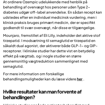
At ordinere Ozempic udelukkende med henblik på
behandling af overvægt hos personer uden Type 2-
diabetes udgør off-label anvendelse. En sådan recept kan
udstedes efter en individuel medicinsk vurdering, men i
klinisk praksis bruges primært medicin, der er specifikt
godkendt til svær overvægt, når disse er tilgængelige.
Mounjaro, fremstillet af Eli Lilly, indeholder det aktive stof
tirzepatid. I modsætning til semaglutid er tirzepatid en
såkaldt dual agonist, der aktiverer både GLP-1- og GIP-
receptorer. I kliniske studier har dette vist en betydelig
effekt på vægttab, og i nogle studier en større
gennemsnitlig vægtreduktion sammenlignet med
semaglutid.
For mere information om forskellige
behandlingsmuligheder kan du læse videre
her
.
Hvilke resultater kan man forvente af
behandlingen?