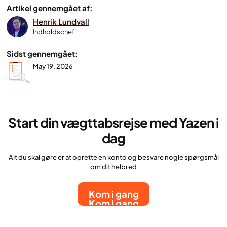
Artikel gennemgået af:
Henrik Lundvall
Indholdschef
Sidst gennemgået:
May 19, 2026
Start din vægttabsrejse med Yazen i
dag
Alt du skal gøre er at oprette en konto og besvare nogle spørgsmål
om dit helbred
Kom i gang
Kom i gang