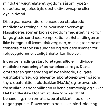
mindst én vægtrelateret sygdom, såsom Type 2-
diabetes, højt blodtryk, obstruktiv søvnapnø eller
dyslipidæmi.
Disse grænseværdier er baseret på etablerede
medicinske retningslinjer, hvor svær overvægt
klassificeres som en kronisk sygdom med øget risiko for
langsigtede sundhedskomplikationer. Behandlingen er
ikke beregnet til kosmetisk vægttab, men sigter mod at
forbedre metabolisk sundhed og reducere risikoen for
følgesygdomme, særligt hjerte-kar-lidelser.
Inden behandlingsstart foretages altid en individuel
medicinsk vurdering af en autoriseret læge. Dette
omfatter en gennemgang af sygehistorie, tidligere
vægttabsforsøg og relevante laboratorieprøver, såsom
thyroideafunktion, blodsukker (HbA1c) og leverværdier,
for at sikre, at behandlingen er hensigtsmæssig og sikker.
Det handler ikke blot om at blive "godkendt" til
behandling, men om at skabe et sikkert medicinsk
udgangspunkt. Prøver som blodsukker, blodlipider og