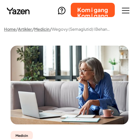
Kom i gang
Kom i gang
Home
Artikler
Medicin
Wegovy (semaglutid) I Behandlingen Af Svær Overvægt
Medicin