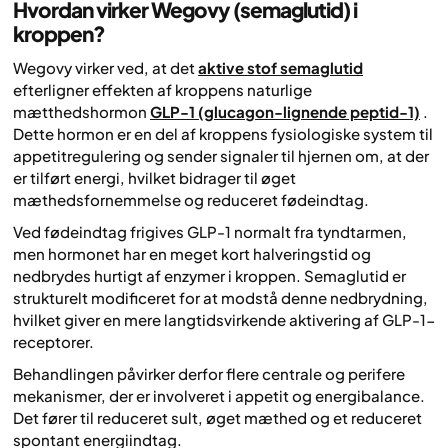
Hvordan virker Wegovy (semaglutid) i
kroppen?
Wegovy virker ved, at det
aktive stof semaglutid
efterligner effekten af kroppens naturlige
mætthedshormon
GLP-1 (glucagon-lignende peptid-1)
.
Dette hormon er en del af kroppens fysiologiske system til
appetitregulering og sender signaler til hjernen om, at der
er tilført energi, hvilket bidrager til øget
mæthedsfornemmelse og reduceret fødeindtag.
Ved fødeindtag frigives GLP-1 normalt fra tyndtarmen,
men hormonet har en meget kort halveringstid og
nedbrydes hurtigt af enzymer i kroppen. Semaglutid er
strukturelt modificeret for at modstå denne nedbrydning,
hvilket giver en mere langtidsvirkende aktivering af GLP-1-
receptorer.
Behandlingen påvirker derfor flere centrale og perifere
mekanismer, der er involveret i appetit og energibalance.
Det fører til reduceret sult, øget mæthed og et reduceret
spontant energiindtag.