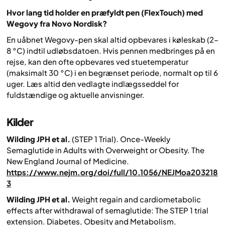
Hvor lang tid holder en præfyldt pen (FlexTouch) med
Wegovy fra Novo Nordisk?
En uåbnet Wegovy-pen skal altid opbevares i køleskab (2–
8 °C) indtil udløbsdatoen. Hvis pennen medbringes på en
rejse, kan den ofte opbevares ved stuetemperatur
(maksimalt 30 °C) i en begrænset periode, normalt op til 6
uger. Læs altid den vedlagte indlægsseddel for
fuldstændige og aktuelle anvisninger.
Kilder
Wilding JPH et al.
(STEP 1 Trial).
Once-Weekly
Semaglutide in Adults with Overweight or Obesity.
The
New England Journal of Medicine.
https://www.nejm.org/doi/full/10.1056/NEJMoa203218
3
Wilding JPH et al.
Weight regain and cardiometabolic
effects after withdrawal of semaglutide: The STEP 1 trial
extension.
Diabetes, Obesity and Metabolism.