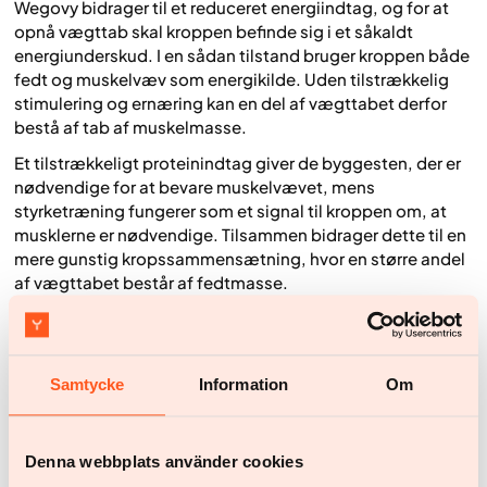
Wegovy bidrager til et reduceret energiindtag, og for at
opnå vægttab skal kroppen befinde sig i et såkaldt
energiunderskud. I en sådan tilstand bruger kroppen både
fedt og muskelvæv som energikilde. Uden tilstrækkelig
stimulering og ernæring kan en del af vægttabet derfor
bestå af tab af muskelmasse.
Et tilstrækkeligt proteinindtag giver de byggesten, der er
nødvendige for at bevare muskelvævet, mens
styrketræning fungerer som et signal til kroppen om, at
musklerne er nødvendige. Tilsammen bidrager dette til en
mere gunstig kropssammensætning, hvor en større andel
af vægttabet består af fedtmasse.
Bevaret muskelmasse har også betydning for det basale
energiforbrug (hvilestofskiftet). Et større tab af
muskelmasse kan bidrage til et lavere energiforbrug over
Samtycke
Information
Om
tid, hvilket i nogle tilfælde kan gøre det mere udfordrende
at opretholde vægttabet.
Denna webbplats använder cookies
Hvad sker der, når du stopper med at bruge