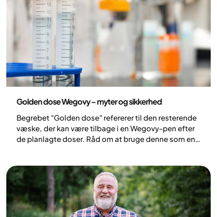
Medicin
Golden dose Wegovy – myter og sikkerhed
Begrebet "Golden dose" refererer til den resterende
væske, der kan være tilbage i en Wegovy-pen efter
de planlagte doser. Råd om at bruge denne som en
ekstra dosis spredes på sociale medier, men
sundhedsprofessionelle fraråder det klart. Der er
risiko for forkert dosering samt risiko for
kontaminering, når man manipulerer med pennen
uden for dens tilsigtede brug.