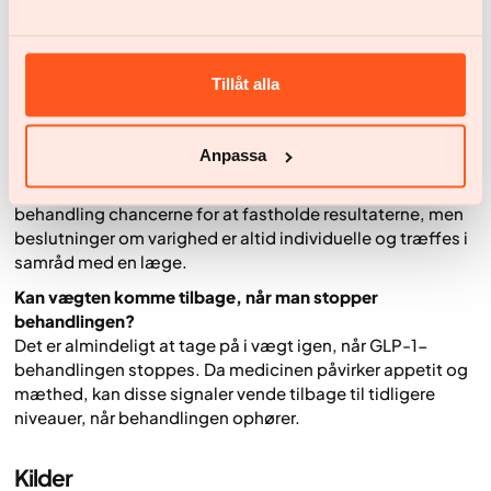
Nogle mærker effekten inden for få uger, men den fulde
virkning på appetit og vægttab udvikler sig typisk gradvist
over flere måneder. Dosis øges normalt langsomt for at
reducere risikoen for bivirkninger og give kroppen tid til at
Tillåt alla
tilpasse sig.
Skal man tage GLP-1 resten af livet?
Anpassa
Der er ikke noget krav om at bruge GLP-1-behandling
resten af livet. For mange forbedrer en længerevarende
behandling chancerne for at fastholde resultaterne, men
beslutninger om varighed er altid individuelle og træffes i
samråd med en læge.
Kan vægten komme tilbage, når man stopper
behandlingen?
Det er almindeligt at tage på i vægt igen, når GLP-1-
behandlingen stoppes. Da medicinen påvirker appetit og
mæthed, kan disse signaler vende tilbage til tidligere
niveauer, når behandlingen ophører.
Kilder