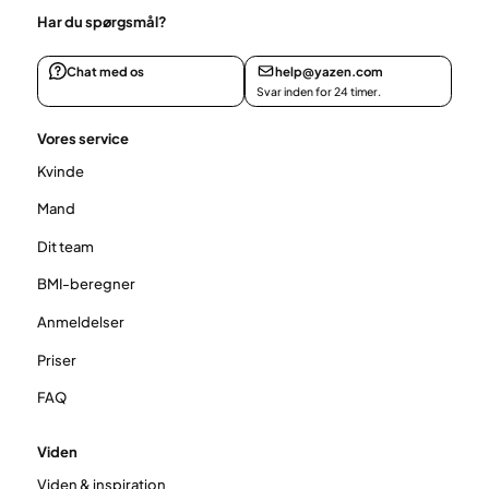
Har du spørgsmål?
Chat med os
help@yazen.com
Svar inden for 24 timer.
Vores service
Kvinde
Mand
Dit team
BMI-beregner
Anmeldelser
Priser
FAQ
Viden
Viden & inspiration