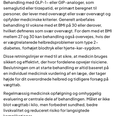
Behandling med GLP-1- eller GIP-analoger, som
semaglutid eller tirzepatid, er primært beregnet til
personer, der lever med overvægt eller svær overvægt og
opfylder medicinske kriterier. Generelt anbefales
behandling til voksne med et BMI på 30 eller derover,
hvilket defineres som svær overvægt. For dem med et BMI
mellem 27 og 30 kan behandling også overvejes, hvis der
er vægtrelaterede helbredsproblemer som type 2-
diabetes, forhøjet blodtryk eller hjerte-kar-sygdom.
Disse retningslinjer er med til at sikre, at medicin bruges
sikkert og effektivt, der hvor fordelene opvejer risiciene.
Beslutningen om at starte behandling er altid baseret på
en individuel medicinsk vurdering af en læge, der tager
højde for dit overordnede helbred og tidligere forsøg på
vægttab.
Regelmæssig medicinsk opfølgning og omhyggelig
evaluering er centrale dele af behandlingen. Målet er ikke
blot vægttab i kilo, men forbedret sundhed, bedre
livskvalitet og reduceret risiko for langsigtede
komplikationer.