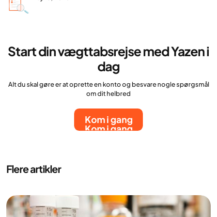
Start din vægttabsrejse med Yazen i
dag
Alt du skal gøre er at oprette en konto og besvare nogle spørgsmål
om dit helbred
Kom i gang
Kom i gang
Flere artikler