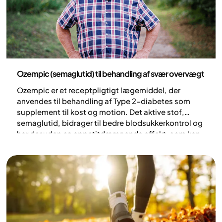
Medicin
Ozempic (semaglutid) til behandling af svær overvægt
Ozempic er et receptpligtigt lægemiddel, der
anvendes til behandling af Type 2-diabetes som
supplement til kost og motion. Det aktive stof,
semaglutid, bidrager til bedre blodsukkerkontrol og
har desuden en appetitdæmpende effekt, som kan
føre til vægttab.