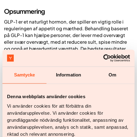
Opsummering
GLP-1 er et naturligt hormon, der spiller en vigtig rolle i
reguleringen af appetit og mæthed. Behandling baseret
på GLP-1 kan hjælpe personer, der lever med overvægt
eller svær overvægt, med at reducere sult, spise mindre
og opnå et bæredygtigt vægttab. De bedste resultater
ses, når medicin kombineres med livsstilsstøtte og
regelmæssig opfølgning.
Hos Yazen er fokus altid på langsigtet sundhed frem for
Samtycke
Information
Om
hurtige resultater. Med den rette støtte, viden og
medicinske vurdering kan GLP-1 være et værdifuldt
redskab for dem, der har brug for mere end blot ændringer
Denna webbplats använder cookies
i kost og motion.
Vi använder cookies för att förbättra din
användarupplevelse. Vi använder cookies för
Ofte stillede spørgsmål om GLP-1-
grundläggande nödvändig funktionalitet, anpassning av
behandling
användarupplevelsen, analys och statik, samt anpassad,
Hvor hurtigt virker GLP-1?
riktad och relevant annonsering.