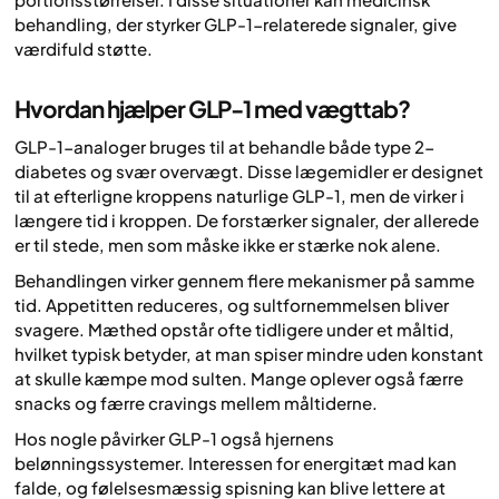
behandling, der styrker GLP-1-relaterede signaler, give
værdifuld støtte.
Hvordan hjælper GLP-1 med vægttab?
GLP-1-analoger bruges til at behandle både type 2-
diabetes og svær overvægt. Disse lægemidler er designet
til at efterligne kroppens naturlige GLP-1, men de virker i
længere tid i kroppen. De forstærker signaler, der allerede
er til stede, men som måske ikke er stærke nok alene.
Behandlingen virker gennem flere mekanismer på samme
tid. Appetitten reduceres, og sultfornemmelsen bliver
svagere. Mæthed opstår ofte tidligere under et måltid,
hvilket typisk betyder, at man spiser mindre uden konstant
at skulle kæmpe mod sulten. Mange oplever også færre
snacks og færre cravings mellem måltiderne.
Hos nogle påvirker GLP-1 også hjernens
belønningssystemer. Interessen for energitæt mad kan
falde, og følelsesmæssig spisning kan blive lettere at