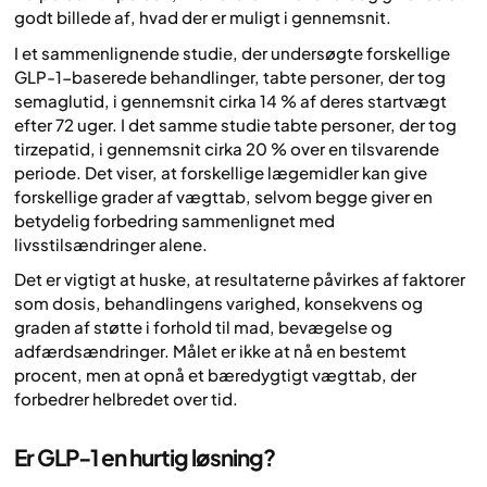
godt billede af, hvad der er muligt i gennemsnit.
I et sammenlignende studie, der undersøgte forskellige
GLP-1-baserede behandlinger, tabte personer, der tog
semaglutid, i gennemsnit cirka 14 % af deres startvægt
efter 72 uger. I det samme studie tabte personer, der tog
tirzepatid, i gennemsnit cirka 20 % over en tilsvarende
periode. Det viser, at forskellige lægemidler kan give
forskellige grader af vægttab, selvom begge giver en
betydelig forbedring sammenlignet med
livsstilsændringer alene.
Det er vigtigt at huske, at resultaterne påvirkes af faktorer
som dosis, behandlingens varighed, konsekvens og
graden af støtte i forhold til mad, bevægelse og
adfærdsændringer. Målet er ikke at nå en bestemt
procent, men at opnå et bæredygtigt vægttab, der
forbedrer helbredet over tid.
Er GLP-1 en hurtig løsning?