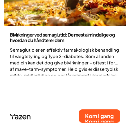
Medicin
Bivirkninger ved semaglutid: De mest almindelige og
hvordan du håndterer dem
Semaglutid er en effektiv farmakologisk behandling
til vægtstyring og Type 2-diabetes. Som al anden
medicin kan det dog give bivirkninger – oftest i form
af mave-tarm-symptomer. Heldigvis er disse typisk
milde, midlertidige og opstår primært i forbindelse
med dosisjusteringer. Med de rette kostændringer
og medicinsk vejledning kan du minimere ubehaget.
Kom i gang
Kom i gang