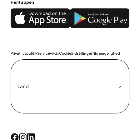
Hent appen
Privatlivspolitik
Servicevilkår
Cookieindstillinger
Tilgængelighed
Land