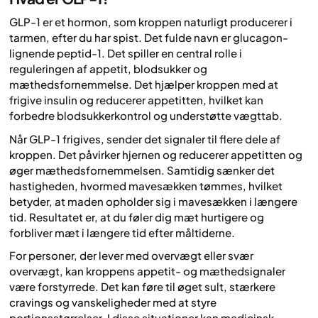
GLP-1 er et hormon, som kroppen naturligt producerer i
tarmen, efter du har spist. Det fulde navn er glucagon-
lignende peptid-1. Det spiller en central rolle i
reguleringen af appetit, blodsukker og
mæthedsfornemmelse. Det hjælper kroppen med at
frigive insulin og reducerer appetitten, hvilket kan
forbedre blodsukkerkontrol og understøtte vægttab.
Når GLP-1 frigives, sender det signaler til flere dele af
kroppen. Det påvirker hjernen og reducerer appetitten og
øger mæthedsfornemmelsen. Samtidig sænker det
hastigheden, hvormed mavesækken tømmes, hvilket
betyder, at maden opholder sig i mavesækken i længere
tid. Resultatet er, at du føler dig mæt hurtigere og
forbliver mæt i længere tid efter måltiderne.
For personer, der lever med overvægt eller svær
overvægt, kan kroppens appetit- og mæthedsignaler
være forstyrrede. Det kan føre til øget sult, stærkere
cravings og vanskeligheder med at styre
portionsstørrelser. I disse situationer kan medicinsk