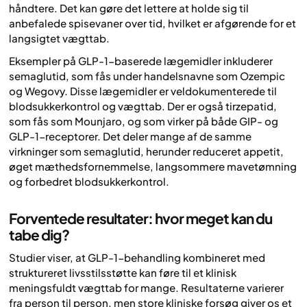
håndtere. Det kan gøre det lettere at holde sig til
anbefalede spisevaner over tid, hvilket er afgørende for et
langsigtet vægttab.
Eksempler på GLP-1-baserede lægemidler inkluderer
semaglutid, som fås under handelsnavne som Ozempic
og Wegovy. Disse lægemidler er veldokumenterede til
blodsukkerkontrol og vægttab. Der er også tirzepatid,
som fås som Mounjaro, og som virker på både GIP- og
GLP-1-receptorer. Det deler mange af de samme
virkninger som semaglutid, herunder reduceret appetit,
øget mæthedsfornemmelse, langsommere mavetømning
og forbedret blodsukkerkontrol.
Forventede resultater: hvor meget kan du
tabe dig?
Studier viser, at GLP-1-behandling kombineret med
struktureret livsstilsstøtte kan føre til et klinisk
meningsfuldt vægttab for mange. Resultaterne varierer
fra person til person, men store kliniske forsøg giver os et