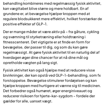
behandling kombineres med regelmæssig fysisk aktivitet,
kan vægttabet blive større og mere holdbart. En af
grundene er, at bevægelse hjælper kroppen med at
regulere blodsukkeret mere effektivt, hvilket forstærker de
positive effekter af GLP-1.
Der er mange måder at være aktiv på – fra gåture, cykling
og svømning til styrketræning eller holdtræning i
fitnesscenteret. Det vigtigste er at finde en form for
bevægelse, der passer til dig, og som du kan gøre
regelmæssigt. At gøre fysisk aktivitet til en naturlig del af
hverdagen øger dine chancer for at nå dine mål og
opretholde vægten på lang sigt.
Fysisk aktivitet kan også hjælpe med at reducere visse
bivirkninger, der kan opstå ved GLP-1-behandling, som fx
forstoppelse. Bevægelse stimulerer fordøjelsen og kan
hjælpe kroppen med hurtigere at vænne sig til medicinen.
Det forbedrer også humøret, øger energiniveauet og
reducerer risikoen for hjerte-kar-sygdom – fordele der
gælder for alle, uanset vægt.