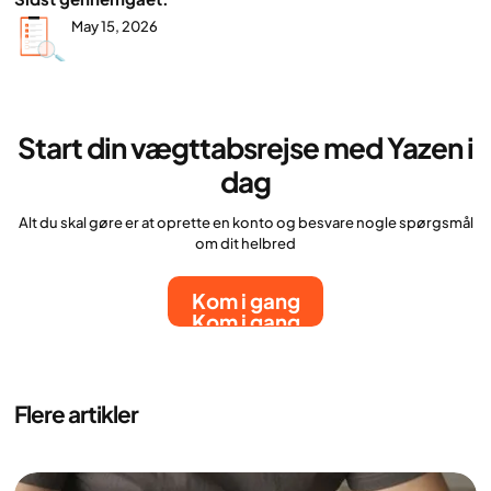
May 15, 2026
Start din vægttabsrejse med Yazen i
dag
Alt du skal gøre er at oprette en konto og besvare nogle spørgsmål
om dit helbred
Kom i gang
Kom i gang
Flere artikler