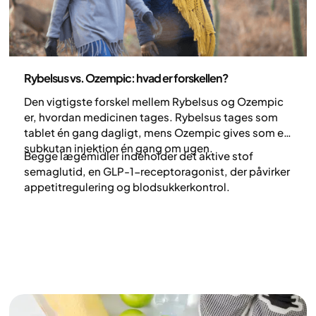
Medicin
Rybelsus vs. Ozempic: hvad er forskellen?
Den vigtigste forskel mellem Rybelsus og Ozempic
er, hvordan medicinen tages. Rybelsus tages som
tablet én gang dagligt, mens Ozempic gives som en
subkutan injektion én gang om ugen.
Begge lægemidler indeholder det aktive stof
semaglutid, en GLP-1-receptoragonist, der påvirker
appetitregulering og blodsukkerkontrol.