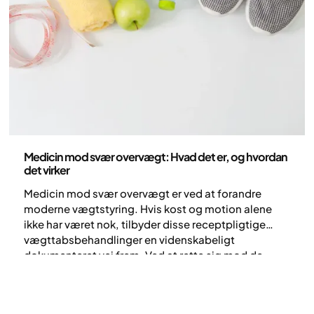
Medicin
Medicin mod svær overvægt: Hvad det er, og hvordan
det virker
Medicin mod svær overvægt er ved at forandre
moderne vægtstyring. Hvis kost og motion alene
ikke har været nok, tilbyder disse receptpligtige
vægttabsbehandlinger en videnskabeligt
dokumenteret vej frem. Ved at rette sig mod de
biologiske årsager til vægtøgning hjælper de dig
med at opnå et bæredygtigt helbred og en effektiv
reduktion af kropsvægten. Opdag, hvordan Yazens