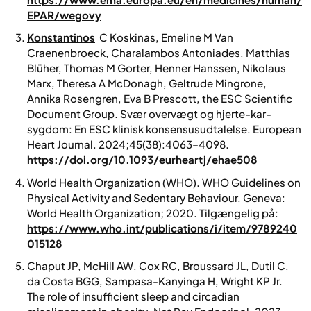
EPAR/wegovy
Konstantinos
C Koskinas, Emeline M Van
Craenenbroeck, Charalambos Antoniades, Matthias
Blüher, Thomas M Gorter, Henner Hanssen, Nikolaus
Marx, Theresa A McDonagh, Geltrude Mingrone,
Annika Rosengren, Eva B Prescott, the ESC Scientific
Document Group.
Svær overvægt og hjerte-kar-
sygdom: En ESC klinisk konsensusudtalelse.
European
Heart Journal.
2024;45(38):4063–4098.
https://doi.org/10.1093/eurheartj/ehae508
World Health Organization (WHO).
WHO Guidelines on
Physical Activity and Sedentary Behaviour.
Geneva:
World Health Organization; 2020. Tilgængelig på:
https://www.who.int/publications/i/item/9789240
015128
Chaput JP, McHill AW, Cox RC, Broussard JL, Dutil C,
da Costa BGG, Sampasa-Kanyinga H, Wright KP Jr.
The role of insufficient sleep and circadian