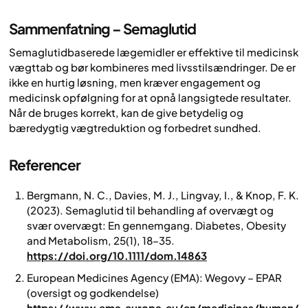
Sammenfatning – Semaglutid
Semaglutidbaserede lægemidler er effektive til medicinsk
vægttab og bør kombineres med livsstilsændringer. De er
ikke en hurtig løsning, men kræver engagement og
medicinsk opfølgning for at opnå langsigtede resultater.
Når de bruges korrekt, kan de give betydelig og
bæredygtig vægtreduktion og forbedret sundhed.
Referencer
Bergmann, N. C., Davies, M. J., Lingvay, I., & Knop, F. K.
(2023).
Semaglutid til behandling af overvægt og
svær overvægt: En gennemgang.
Diabetes, Obesity
and Metabolism, 25
(1), 18–35.
https://doi.org/10.1111/dom.14863
European Medicines Agency (EMA): Wegovy – EPAR
(oversigt og godkendelse)
https://www.ema.europa.eu/en/medicines/human/