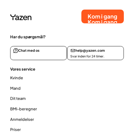
lægeteam bruger godkendt medicin mod svær
overvægt til at støtte din vægttabsrejse på en sikker
måde side om side med sunde livsstilsændringer.
Kom i gang
Kom i gang
Har du spørgsmål?
Chat med os
help@yazen.com
Svar inden for 24 timer.
Vores service
Kvinde
Mand
Dit team
BMI-beregner
Anmeldelser
Priser