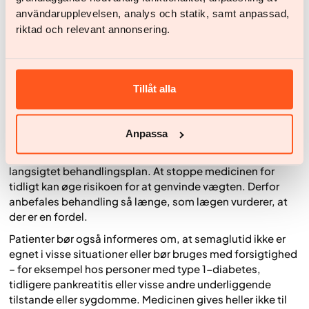
forekomme en stigning i pulsen under behandling med
användarupplevelsen, analys och statik, samt anpassad,
semaglutid. Risikoen for hypoglykæmi øges primært, når
riktad och relevant annonsering.
det kombineres med insulin eller sulfonylurinstoffer;
dosisjustering af disse kan være nødvendig. I sjældne
tilfælde kan pankreatitis eller galdestenssygdom opstå.
Det er vigtigt, at patienten kontakter en læge, hvis der
Tillåt alla
opstår alvorlige eller vedvarende symptomer.
Vigtige overvejelser ved brug af semaglutid
Anpassa
Det er vigtigt at bruge semaglutid som en del af en
langsigtet behandlingsplan. At stoppe medicinen for
tidligt kan øge risikoen for at genvinde vægten. Derfor
anbefales behandling så længe, som lægen vurderer, at
der er en fordel.
Patienter bør også informeres om, at semaglutid ikke er
egnet i visse situationer eller bør bruges med forsigtighed
– for eksempel hos personer med type 1-diabetes,
tidligere pankreatitis eller visse andre underliggende
tilstande eller sygdomme. Medicinen gives heller ikke til