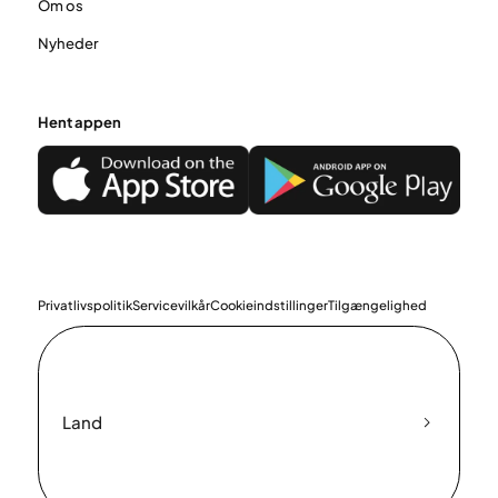
Om os
Nyheder
Hent appen
Privatlivspolitik
Servicevilkår
Cookieindstillinger
Tilgængelighed
Land