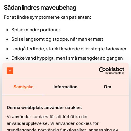
Sådan lindres maveubehag
For at lindre symptomerne kan patienten:
Spise mindre portioner
Spise langsomt og stoppe, når man er mæt
Undgå fedtede, stærkt krydrede eller stegte fødevarer
Drikke vand hyppigt, men i små mængder ad gangen
Undgå kulsyreholdige drikke
Dyrke regelmæssig fysisk aktivitet
Samtycke
Information
Om
Hvis symptomerne ikke forbedres eller i væsentlig grad
påvirker dagligdagen, bør patienten kontakte
sundhedsvæsenet for vurdering, råd og støtte.
Denna webbplats använder cookies
Andre bivirkninger
Vi använder cookies för att förbättra din
användarupplevelse. Vi använder cookies för
Da GLP-1-receptorer er til stede i hjertet, kan der
grundläggande nödvändig funktionalitet, anpassning av