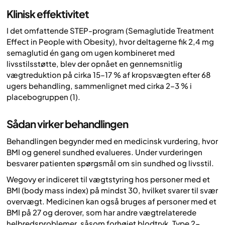
Klinisk effektivitet
I det omfattende STEP-program (Semaglutide Treatment
Effect in People with Obesity), hvor deltagerne fik 2,4 mg
semaglutid én gang om ugen kombineret med
livsstilsstøtte, blev der opnået en gennemsnitlig
vægtreduktion på cirka 15–17 % af kropsvægten efter 68
ugers behandling, sammenlignet med cirka 2–3 % i
placebogruppen (1).
Sådan virker behandlingen
Behandlingen begynder med en medicinsk vurdering, hvor
BMI og generel sundhed evalueres. Under vurderingen
besvarer patienten spørgsmål om sin sundhed og livsstil.
Wegovy er indiceret til vægtstyring hos personer med et
BMI (body mass index) på mindst 30, hvilket svarer til svær
overvægt. Medicinen kan også bruges af personer med et
BMI på 27 og derover, som har andre vægtrelaterede
helbredsproblemer, såsom forhøjet blodtryk, Type 2-