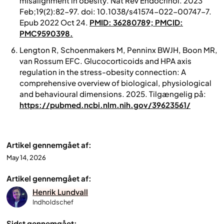
misalignment in obesity
. Nat Rev Endocrinol. 2023
Feb;19(2):82-97. doi: 10.1038/s41574-022-00747-7.
Epub 2022 Oct 24.
PMID: 36280789; PMCID:
PMC9590398.
Lengton R, Schoenmakers M, Penninx BWJH, Boon MR,
van Rossum EFC.
Glucocorticoids and HPA axis
regulation in the stress-obesity connection: A
comprehensive overview of biological, physiological
and behavioural dimensions.
2025. Tilgængelig på:
https://pubmed.ncbi.nlm.nih.gov/39623561/
Artikel gennemgået af:
May 14, 2026
Artikel gennemgået af:
Henrik Lundvall
Indholdschef
Sidst gennemgået: