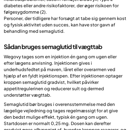
diabetes eller andre risikofaktorer, der øger risikoen for
følgesygdomme (2).
Personer, der tidligere har forsøgt at tabe sig gennem kost
og fysisk aktivitet uden succes, kan have stor gavn af
behandling med semaglutid.
Sådan bruges semaglutid til vægttab
Wegovy tages som en injektion én gang om ugen eller
efter lægens anvisning. Injektionen gives i
underhudsfedtet på maven, låret eller overarmen ved
hjælp af en fyldt injektionspen. Efter injektionen optager
kroppen semaglutid gradvist, hvilket påvirker
appetitregulerinen og reducerer sult og dermed
understøtter vægttab.
Semaglutid bør bruges i overensstemmelse med den
lægelige vejledning og tages regelmæssigt for at give
den bedst mulige effekt, typisk én gang om ugen.
Startdosen er normalt 0,25 mg. Dosen kan derefter
gradvist øges afhængigt af, hvordan kroppen reagerer, og