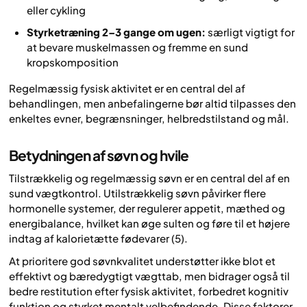
eller cykling
Styrketræning 2–3 gange om ugen:
særligt vigtigt for
at bevare muskelmassen og fremme en sund
kropskomposition
Regelmæssig fysisk aktivitet er en central del af
behandlingen, men anbefalingerne bør altid tilpasses den
enkeltes evner, begrænsninger, helbredstilstand og mål.
Betydningen af søvn og hvile
Tilstrækkelig og regelmæssig søvn er en central del af en
sund vægtkontrol. Utilstrækkelig søvn påvirker flere
hormonelle systemer, der regulerer appetit, mæthed og
energibalance, hvilket kan øge sulten og føre til et højere
indtag af kalorietætte fødevarer (5).
At prioritere god søvnkvalitet understøtter ikke blot et
effektivt og bæredygtigt vægttab, men bidrager også til
bedre restitution efter fysisk aktivitet, forbedret kognitiv
funktion og styrket mentalt velbefindende. Disse faktorer