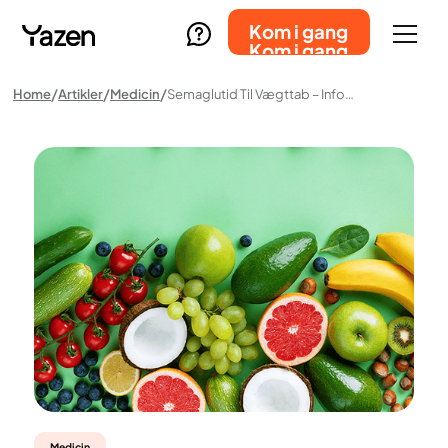
Kom i gang
Kom i gang
Home
Artikler
Medicin
Semaglutid Til Vægttab – Information Om Medicinen
Medicin