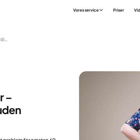
Vores service
Priser
Vi
Tab Dig Med Tabletter – Medicinsk Vægttab Uden Injektioner
r –
uden
t problem for næsten 60