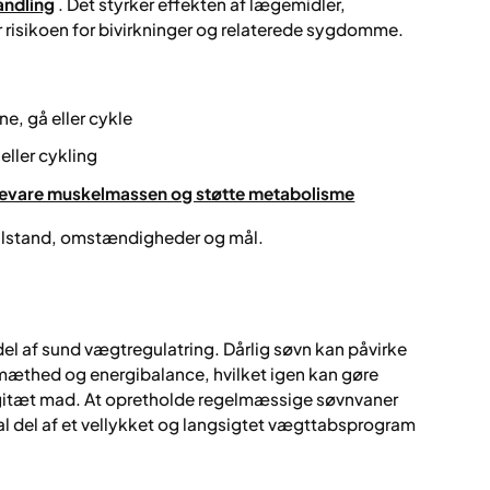
andling
. Det styrker effekten af lægemidler,
risikoen for bivirkninger og relaterede sygdomme.
ne, gå eller cykle
eller cykling
 bevare muskelmassen og støtte metabolisme
tilstand, omstændigheder og mål.
del af sund vægtregulatring. Dårlig søvn kan påvirke
 mæthed og energibalance, hvilket igen kan gøre
ergitæt mad. At opretholde regelmæssige søvnvaner
ral del af et vellykket og langsigtet vægttabsprogram