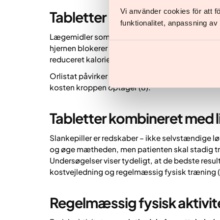
Vi använder cookies för att 
Tabletter der reducerer fe
funktionalitet, anpassning a
Lægemidler som orlistat (Xenical, Beacita) repræ
hjernen blokerer de ca. 30 % af fedtet i maden fra
reduceret kalorieindtag, da fedt indeholder man
Orlistat påvirker ikke oplevelsen af sult eller 
kosten kroppen optager (8).
Tabletter kombineret med l
Slankepiller er redskaber – ikke selvstændige l
og øge mætheden, men patienten skal stadig træ
Undersøgelser viser tydeligt, at de bedste res
kostvejledning og regelmæssig fysisk træning (
Regelmæssig fysisk aktivit