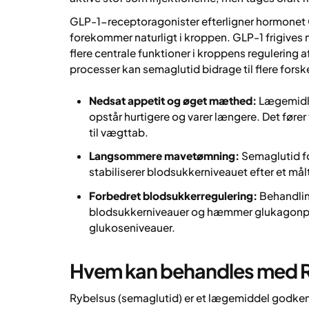
GLP-1-receptoragonister efterligner hormonet
forekommer naturligt i kroppen. GLP-1 frigives 
flere centrale funktioner i kroppens regulering
processer kan semaglutid bidrage til flere forske
Nedsat appetit og øget mæthed:
Lægemidle
opstår hurtigere og varer længere. Det fører
til vægttab.
Langsommere mavetømning:
Semaglutid f
stabiliserer blodsukkerniveauet efter et 
Forbedret blodsukkerregulering:
Behandling
blodsukkerniveauer og hæmmer glukagonprod
glukoseniveauer.
Hvem kan behandles med 
Rybelsus (semaglutid) er et lægemiddel godken