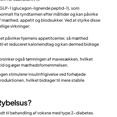
 GLP-1 (glucagon-lignende peptid-1), som
normalt fra tyndtarmen efter måltider og kan påvirke
 af mæthed, appetit og blodsukker. Ved at styrke disse
llige virkninger:
t påvirker hjernens appetitcenter, så mæthed
 til et reduceret kalorieindtag og kan dermed bidrage
orsinker også tømningen af mavesækken, hvilket
måltid og øger mæthedsfornemmelsen.
en stimulerer insulinfrigivelse ved forhøjede
uktionen, hvilket bidrager til mere stabile
Rybelsus?
dt til behandling af voksne med type 2-diabetes.