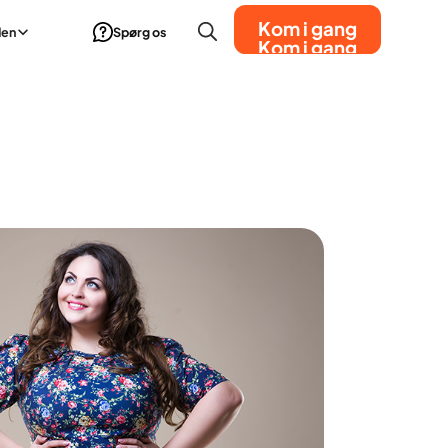
Kom i gang
den
Spørg os
Kom i gang