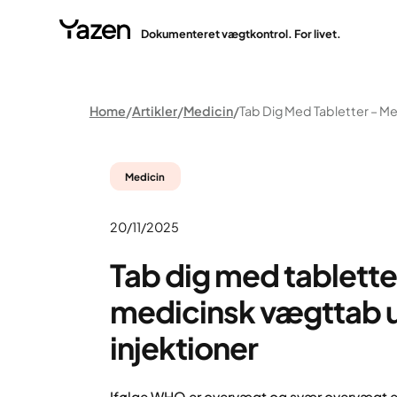
Dokumenteret vægtkontrol. For livet.
Home
Artikler
Medicin
Medicin
20/11/2025
Tab dig med tablette
medicinsk vægttab 
injektioner
Ifølge WHO er overvægt og svær overvægt e