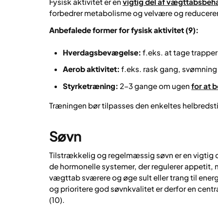
Fysisk aktivitet er en
vigtig del af vægttabsbeh
forbedrer metabolisme og velvære og reducerer 
Anbefalede former for fysisk aktivitet (9):
Hverdagsbevægelse:
f.eks. at tage trapper
Aerob aktivitet:
f.eks. rask gang, svømning 
Styrketræning:
2–3 gange om ugen
for at
Træningen bør tilpasses den enkeltes helbreds
Søvn
Tilstrækkelig og regelmæssig søvn er en vigtig 
de hormonelle systemer, der regulerer appetit,
vægttab sværere og øge sult eller trang til en
og prioritere god søvnkvalitet er derfor en cent
(10).