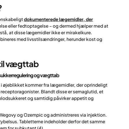
?
denskabeligt
dokumenterede lægemidler, der
e eller fedtoptagelse – og dermed hjælper med at
orstå, at disse lægemidler ikke er mirakelkure.
bineres med livsstilsændringer, herunder kost og
til vægttab
sukkerregulering og vægttab
i øjeblikket kommer fra lægemidler, der oprindeligt
receptoragonister. Blandt disse er semaglutid, et
 blodsukkeret og samtidig påvirker appetit og
 Wegovy og Ozempic og administreres via injektion.
 Rybelsus. Tabletterne indeholder derfor det samme
rem for subkutant (4).