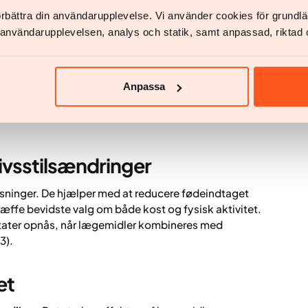
förbättra din användarupplevelse. Vi använder cookies för grund
dtoptagelsen i tarmen
v användarupplevelsen, analys och statik, samt anpassad, riktad 
senterer en anden tilgang. I stedet for at påvirke
 at blive optaget i tarmen. Det resulterer i et
ge kalorier pr. gram.
Anpassa
mæthed, men reducerer i stedet, hvor meget fedt fra
ivsstilsændringer
øsninger. De hjælper med at reducere fødeindtaget
ffe bevidste valg om både kost og fysisk aktivitet.
ultater opnås, når lægemidler kombineres med
3).
et