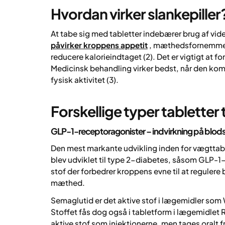
Hvordan virker slankepiller
At tabe sig med tabletter indebærer brug af vi
påvirker kroppens appetit
, mæthedsfornemmels
reducere kalorieindtaget (2). Det er vigtigt at f
Medicinsk behandling virker bedst, når den kom
fysisk aktivitet (3).
Forskellige typer tabletter 
GLP-1-receptoragonister – indvirkning på blod
Den mest markante udvikling inden for vægttab 
blev udviklet til type 2-diabetes, såsom GLP-1-
stof der forbedrer kroppens evne til at regulere
mæthed.
Semaglutid er det aktive stof i lægemidler som
Stoffet fås dog også i tabletform i lægemidlet
aktive stof som injektionerne, men tages oralt f