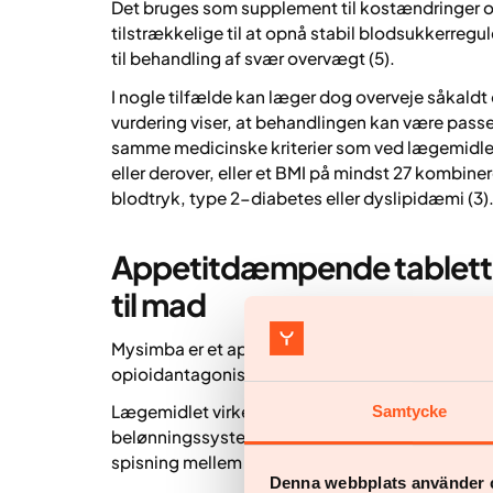
Det bruges som supplement til kostændringer og f
tilstrækkelige til at opnå stabil blodsukkerregu
til behandling af svær overvægt (5).
I nogle tilfælde kan læger dog overveje såkaldt 
vurdering viser, at behandlingen kan være pass
samme medicinske kriterier som ved lægemidler 
eller derover, eller et BMI på mindst 27 kombin
blodtryk, type 2-diabetes eller dyslipidæmi (3)
Appetitdæmpende tabletter
til mad
Mysimba er et appetitregulerende lægemiddel, 
opioidantagonist, og bupropion, en dopamin
Lægemidlet virker ved at påvirke områder i hjerne
Samtycke
belønningssystemet, hvilket kan hjælpe med at
spisning mellem måltiderne (6,7).
Denna webbplats använder 