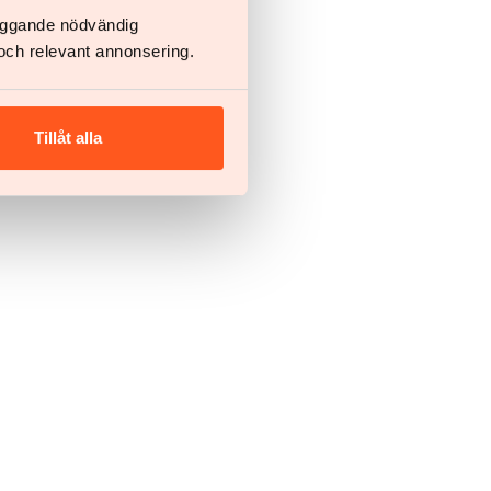
läggande nödvändig
och relevant annonsering.
Tillåt alla