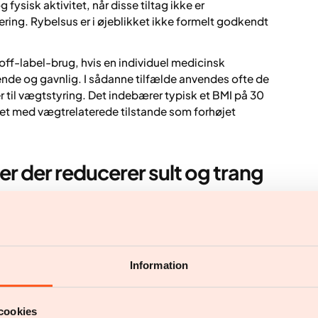
ysisk aktivitet, når disse tiltag ikke er
lering. Rybelsus er i øjeblikket ikke formelt godkendt
off-label-brug, hvis en individuel medicinsk
ende og gavnlig. I sådanne tilfælde anvendes ofte de
til vægtstyring. Det indebærer typisk et BMI på 30
eret med vægtrelaterede tilstande som forhøjet
.
 der reducerer sult og trang
der indeholder en kombination af naltrexon, en
- og noradrenalingenoptagshæmmer.
n, der er involveret i appetitregulering og
Information
 reducere madetrang og øge kontrollen over impulsiv
cookies