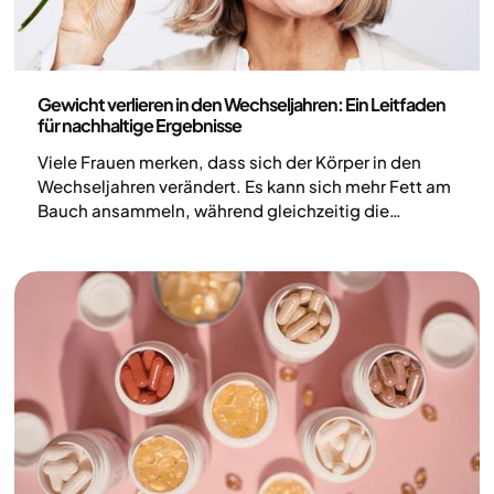
Gesundheit und Lebensstil
Gewicht verlieren in den Wechseljahren: Ein Leitfaden
für nachhaltige Ergebnisse
Viele Frauen merken, dass sich der Körper in den
Wechseljahren verändert. Es kann sich mehr Fett am
Bauch ansammeln, während gleichzeitig die
Muskelmasse abnimmt. Aber was passiert eigentlich
im Körper und wie wirkt sich das auf das Gewicht
aus? In diesem Artikel schauen wir uns an, was die
Forschung dazu sagt und welche Strategien hilfreich
sein können, wenn du während der Wechseljahre
abnehmen möchtest.