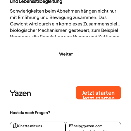
und Lebensstilbegleitung
Schwierigkeiten beim Abnehmen hängen nicht nur
mit Ernährung und Bewegung zusammen. Das
Gewicht wird durch ein komplexes Zusammenspiel
biologischer Mechanismen gesteuert, zum Beispiel
Hormone, die Regulation von Hunger und Sättigung
sowie der Stoffwechsel. Für Menschen, die bereits
versucht haben, ihren Lebensstil zu verändern, aber
Weiter
keine ausreichenden oder dauerhaften Erfolge
erzielt haben, kann eine medizinische Behandlung in
Kombination mit einer Lebensstilbegleitung eine
Option sein.
Jetzt starten
Jetzt starten
Hast du noch Fragen?
Chatte mit uns
help@yazen.com