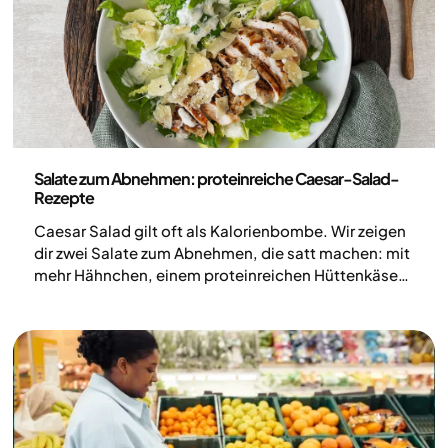
Ernährung
Salate zum Abnehmen: proteinreiche Caesar-Salad-
Rezepte
Caesar Salad gilt oft als Kalorienbombe. Wir zeigen
dir zwei Salate zum Abnehmen, die satt machen: mit
mehr Hähnchen, einem proteinreichen Hüttenkäse-
Dressing und einer kreativen Pizza-Variante. So wird
dein Lieblingssalat zur ausgewogenen, sättigenden
Mahlzeit, ganz ohne auf Geschmack zu verzichten.