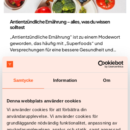
Ernährung
Antientzündliche Ernährung – alles, was du wissen
solltest
„Antientzündliche Ernährung“ ist zu einem Modewort
geworden, das häufig mit „Superfoods“ und
Versprechungen für eine bessere Gesundheit und
mehr Wohlbefinden vermarktet wird. Gleichzeitig
handelt es sich um einen sehr weit gefassten
Begriff, der auf vielfältige Weise verwendet wird. In
diesem Artikel erläutern wir, was eine
Samtycke
Information
Om
antientzündliche Ernährung tatsächlich bedeutet
und welche gesundheitlichen Auswirkungen du
realistischerweise erwarten kannst.
Denna webbplats använder cookies
Vi använder cookies för att förbättra din
användarupplevelse. Vi använder cookies för
grundläggande nödvändig funktionalitet, anpassning av
användarupplevelsen, analys och statik, samt anpassad,