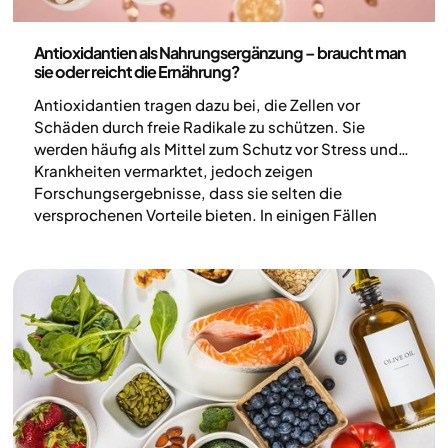
Ernährung
Antioxidantien als Nahrungsergänzung – braucht man
sie oder reicht die Ernährung?
Antioxidantien tragen dazu bei, die Zellen vor
Schäden durch freie Radikale zu schützen. Sie
werden häufig als Mittel zum Schutz vor Stress und
Krankheiten vermarktet, jedoch zeigen
Forschungsergebnisse, dass sie selten die
versprochenen Vorteile bieten. In einigen Fällen
können hohe Dosen sogar das Risiko für bestimmte
Erkrankungen erhöhen. In diesem Artikel erläutern
wir, wie Antioxidantien wirken und warum es für
deine Gesundheit sinnvoller ist, sie über die Nahrung
aufzunehmen, anstatt Nahrungsergänzungsmittel
einzunehmen.