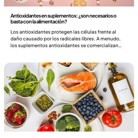
Nutrición
Antioxidantes en suplementos: ¿son necesarios o
basta con la alimentación?
Los antioxidantes protegen las células frente al
daño causado por los radicales libres. A menudo,
los suplementos antioxidantes se comercializan
como una protección frente al estrés y las
enfermedades, pero los estudios demuestran que
rara vez ofrecen el efecto deseado y que, en
algunos casos, dosis altas pueden incluso
aumentar el riesgo de ciertas enfermedades. En
este artículo explicamos cómo funcionan los
antioxidantes y por qué la alimentación aporta
mayores beneficios para la salud que los
suplementos.
Nutrición