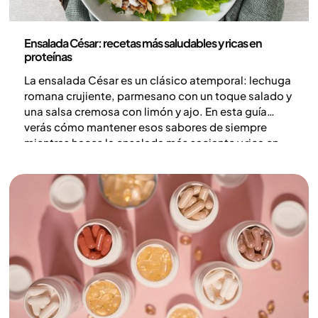
Nutrición
Ensalada César: recetas más saludables y ricas en
proteínas
La ensalada César es un clásico atemporal: lechuga
romana crujiente, parmesano con un toque salado y
una salsa cremosa con limón y ajo. En esta guía
verás cómo mantener esos sabores de siempre
mientras haces la ensalada más saciante y rica en
proteínas, con pollo, una salsa más ligera e incluso
una opción creativa tipo pizza con base de pollo.