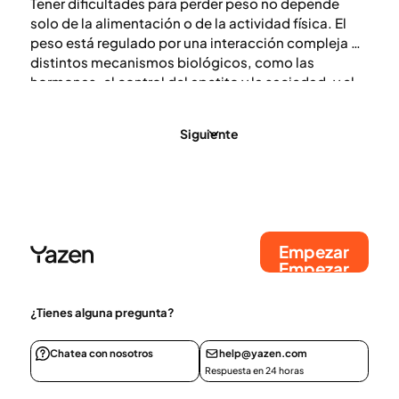
Tener dificultades para perder peso no depende
solo de la alimentación o de la actividad física. El
peso está regulado por una interacción compleja de
distintos mecanismos biológicos, como las
hormonas, el control del apetito y la saciedad, y el
metabolismo. Por eso, para personas que ya han
intentado hacer cambios en su estilo de vida sin
Siguiente
lograr un efecto suficiente o duradero, el
tratamiento médico combinado con un
acompañamiento en hábitos de vida puede ser una
opción.
Empezar
Empezar
¿Tienes alguna pregunta?
Chatea con nosotros
help@yazen.com
Respuesta en 24 horas