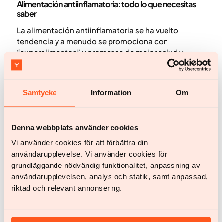
Alimentación antiinflamatoria: todo lo que necesitas
saber
La alimentación antiinflamatoria se ha vuelto
tendencia y a menudo se promociona con
“superalimentos” y promesas de mejor salud y
bienestar. Al mismo tiempo, es un concepto amplio
que se utiliza de formas muy distintas. En este
artículo aclaramos qué significa realmente la
Samtycke
Information
Om
alimentación antiinflamatoria y qué efectos sobre la
salud puedes esperar de ella.
Denna webbplats använder cookies
Vi använder cookies för att förbättra din
användarupplevelse. Vi använder cookies för
grundläggande nödvändig funktionalitet, anpassning av
användarupplevelsen, analys och statik, samt anpassad,
riktad och relevant annonsering.
Actividad física
Bajar de peso entrenando en casa, ¿funciona?
Para muchas personas, entrenar en casa es una