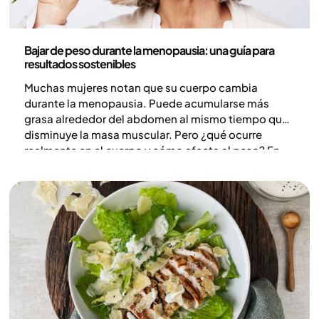
Salud y estilo de vida
Bajar de peso durante la menopausia: una guía para
resultados sostenibles
Muchas mujeres notan que su cuerpo cambia
durante la menopausia. Puede acumularse más
grasa alrededor del abdomen al mismo tiempo que
disminuye la masa muscular. Pero ¿qué ocurre
realmente en el cuerpo y cómo afecta al peso? En
este artículo repasamos qué dicen los estudios y
qué estrategias pueden ser útiles si quieres bajar de
peso durante la menopausia.