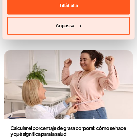
Tillåt alla
forma más realista de empezar a moverse que tener
que ir al gimnasio. Cuando el ejercicio se hace en
tus propios términos y en un entorno familiar, la
Anpassa
barrera de entrada es menor. Además, los
entrenamientos en casa pueden ser igual de
eficaces que los del gimnasio.
Medicina
Calcular el porcentaje de grasa corporal: cómo se hace
y qué significa para la salud