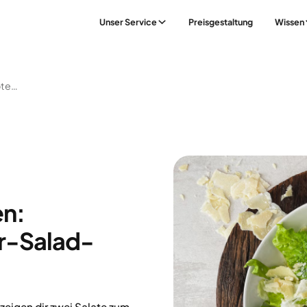
Unser Service
Preisgestaltung
Wissen
Salate Zum Abnehmen: Proteinreiche Caesar-Salad-Rezepte
n:
ar-Salad-
 zeigen dir zwei Salate zum