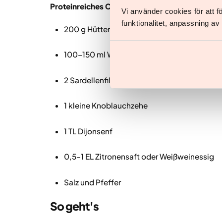
Proteinreiches Caesar-Dressing
Vi använder cookies för att 
funktionalitet, anpassning a
200 g Hüttenkäse (1,5 %)
100–150 ml Wasser
2 Sardellenfilets
1 kleine Knoblauchzehe
1 TL Dijonsenf
0,5–1 EL Zitronensaft oder Weißweinessig
Salz und Pfeffer
So geht's