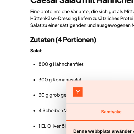
Eine proteinreiche Variante, die sich gut als M
Hüttenkäse-Dressing liefern zusätzliches Prote
Salat zu einer sättigenden und ausgewogenen M
Zutaten (4 Portionen)
Salat
800 g Hähnchenfilet
300 g Romanasalat
30 g grob geriebener Parmesan
4 Scheiben Vollkornbrot
Samtycke
1 EL Olivenöl
Denna webbplats använder 