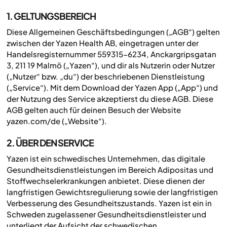
1. GELTUNGSBEREICH
Diese Allgemeinen Geschäftsbedingungen („AGB“) gelten
zwischen der Yazen Health AB, eingetragen unter der
Handelsregisternummer 559315-6234, Anckargripsgatan
3, 211 19 Malmö („Yazen“), und dir als Nutzerin oder Nutzer
(„Nutzer“ bzw. „du“) der beschriebenen Dienstleistung
(„Service“). Mit dem Download der Yazen App („App“) und
der Nutzung des Service akzeptierst du diese AGB. Diese
AGB gelten auch für deinen Besuch der Website
yazen.com/de („Website“).
2. ÜBER DEN SERVICE
Yazen ist ein schwedisches Unternehmen, das digitale
Gesundheitsdienstleistungen im Bereich Adipositas und
Stoffwechselerkrankungen anbietet. Diese dienen der
langfristigen Gewichtsregulierung sowie der langfristigen
Verbesserung des Gesundheitszustands. Yazen ist ein in
Schweden zugelassener Gesundheitsdienstleister und
unterliegt der Aufsicht der schwedischen