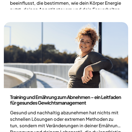
beeinflusst, die bestimmen, wie dein Körper Energie
nutzt, deinen Appetit steuern und dein Essverhalten
beeinflussen. Das kann dazu führen, dass manche
Menschen an Gewicht verlieren, während es für
andere schwieriger wird, abzunehmen – oder sie
sogar zunehmen (1).‍
Gesundheit und Lebensstil
Training und Ernährung zum Abnehmen – ein Leitfaden
für gesundes Gewichtsmanagement
Gesund und nachhaltig abzunehmen hat nichts mit
schnellen Lösungen oder extremen Methoden zu
tun, sondern mit Veränderungen in deiner Ernährung,
Bewegung und deinem Lebensstil, die du langfristig