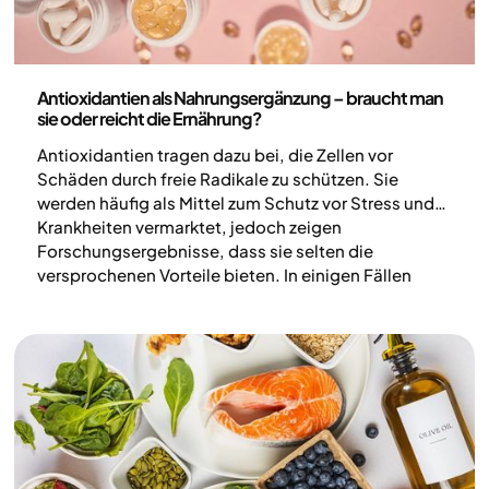
Ernährung
Antioxidantien als Nahrungsergänzung – braucht man
sie oder reicht die Ernährung?
Antioxidantien tragen dazu bei, die Zellen vor
Schäden durch freie Radikale zu schützen. Sie
werden häufig als Mittel zum Schutz vor Stress und
Krankheiten vermarktet, jedoch zeigen
Forschungsergebnisse, dass sie selten die
versprochenen Vorteile bieten. In einigen Fällen
können hohe Dosen sogar das Risiko für bestimmte
Erkrankungen erhöhen. In diesem Artikel erläutern
wir, wie Antioxidantien wirken und warum es für
deine Gesundheit sinnvoller ist, sie über die Nahrung
aufzunehmen, anstatt Nahrungsergänzungsmittel
einzunehmen.