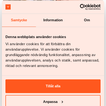
Medizin
Körperfettanteil berechnen – wie funktioniert das und
Samtycke
Information
Om
was sagt es über die Gesundheit aus?
Der Körperfettanteil zeigt, wie viel Prozent deines
Körpergewichts aus Fett bestehen. Er wird oft
Denna webbplats använder cookies
zusammen mit BMI und Gewicht genutzt, um ein
Vi använder cookies för att förbättra din
besseres Gesamtbild der Gesundheit zu erhalten.
användarupplevelse. Vi använder cookies för
Aber wie berechnet man den Körperfettanteil
grundläggande nödvändig funktionalitet, anpassning av
eigentlich, welche Methoden gibt es dafür und was
användarupplevelsen, analys och statik, samt anpassad,
bedeuten die Zahlen wirklich?
riktad och relevant annonsering.
Tillåt alla
Anpassa