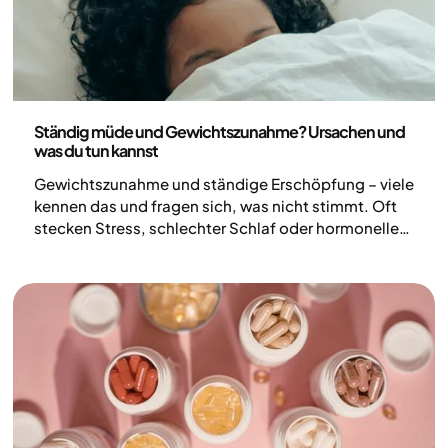
Gesundheit und Lebensstil
Ständig müde und Gewichtszunahme? Ursachen und
was du tun kannst
Gewichtszunahme und ständige Erschöpfung – viele
kennen das und fragen sich, was nicht stimmt. Oft
stecken Stress, schlechter Schlaf oder hormonelle
Veränderungen dahinter, keine mangelnde Disziplin.
Die gute Nachricht: Diese Faktoren lassen sich
beeinflussen. Hier erfährst du, welche Ursachen
Müdigkeit und Gewichtszunahme auslösen können –
und wie du mit der richtigen Hilfe beim Abnehmen
wieder in Balance kommst.