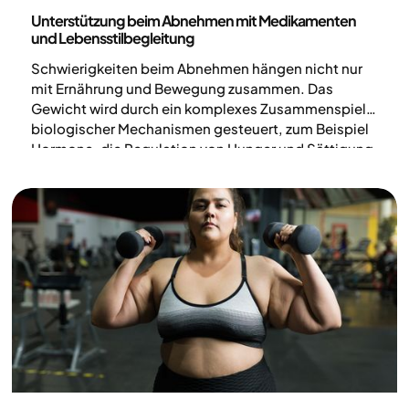
Medizin
Unterstützung beim Abnehmen mit Medikamenten
und Lebensstilbegleitung
Schwierigkeiten beim Abnehmen hängen nicht nur
mit Ernährung und Bewegung zusammen. Das
Gewicht wird durch ein komplexes Zusammenspiel
biologischer Mechanismen gesteuert, zum Beispiel
Hormone, die Regulation von Hunger und Sättigung
sowie der Stoffwechsel. Für Menschen, die bereits
versucht haben, ihren Lebensstil zu verändern, aber
keine ausreichenden oder dauerhaften Erfolge
erzielt haben, kann eine medizinische Behandlung in
Kombination mit einer Lebensstilbegleitung eine
Option sein.
Körperliche Aktivität