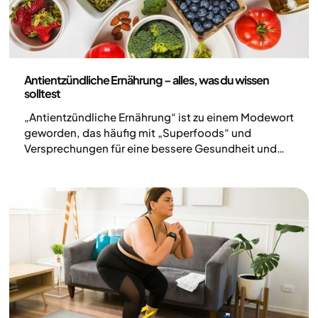
Ernährung
Antientzündliche Ernährung – alles, was du wissen
solltest
„Antientzündliche Ernährung“ ist zu einem Modewort
geworden, das häufig mit „Superfoods“ und
Versprechungen für eine bessere Gesundheit und
mehr Wohlbefinden vermarktet wird. Gleichzeitig
handelt es sich um einen sehr weit gefassten
Begriff, der auf vielfältige Weise verwendet wird. In
diesem Artikel erläutern wir, was eine
antientzündliche Ernährung tatsächlich bedeutet
und welche gesundheitlichen Auswirkungen du
realistischerweise erwarten kannst.