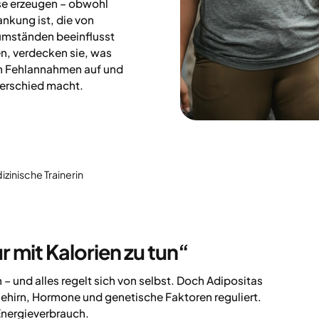
se erzeugen – obwohl
nkung ist, die von
umständen beeinflusst
n, verdecken sie, was
ten Fehlannahmen auf und
terschied macht.
izinische Trainerin
 mit Kalorien zu tun“
– und alles regelt sich von selbst. Doch Adipositas
Gehirn, Hormone und genetische Faktoren reguliert.
Energieverbrauch.