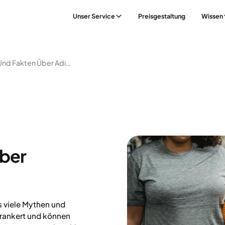
Unser Service
Preisgestaltung
Wissen
Mythen Und Fakten Über Adipositas
über
 viele Mythen und
verankert und können