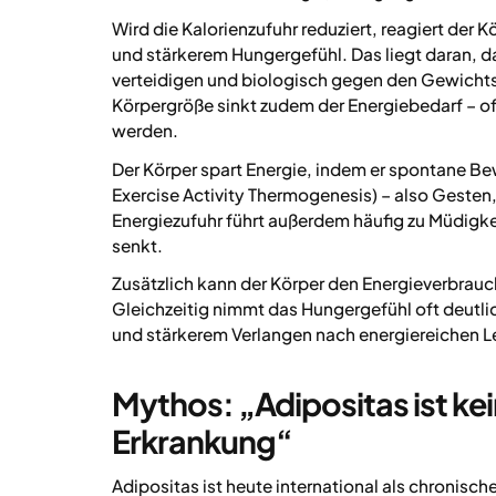
Wird die Kalorienzufuhr reduziert, reagiert der 
und stärkerem Hungergefühl. Das liegt daran, da
verteidigen und biologisch gegen den Gewicht
Körpergröße sinkt zudem der Energiebedarf – oft
werden.
Der Körper spart Energie, indem er spontane B
Exercise Activity Thermogenesis) – also Gest
Energiezufuhr führt außerdem häufig zu Müdigkei
senkt.
Zusätzlich kann der Körper den Energieverbrau
Gleichzeitig nimmt das Hungergefühl oft deutli
und stärkerem Verlangen nach energiereichen Le
Mythos: „Adipositas ist ke
Erkrankung“
Adipositas ist heute international als chronis