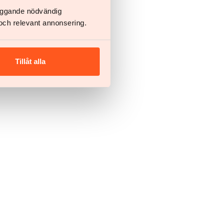
läggande nödvändig
och relevant annonsering.
Tillåt alla