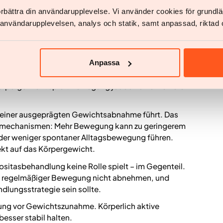
förbättra din användarupplevelse. Vi använder cookies för grund
v användarupplevelsen, analys och statik, samt anpassad, riktad 
lein vor Adipositas schützt oder sie behandelt. Doch
Maßnahmen für die Gesundheit insgesamt. Sie stärkt
Anpassa
ie Muskelmasse und wirkt sich positiv auf die
örpergewicht spielt Bewegung jedoch eine kleinere
u einer ausgeprägten Gewichtsabnahme führt. Das
chsmechanismen: Mehr Bewegung kann zu geringerem
der weniger spontaner Alltagsbewegung führen.
t auf das Körpergewicht.
sitasbehandlung keine Rolle spielt – im Gegenteil.
otz regelmäßiger Bewegung nicht abnehmen, und
lungsstrategie sein sollte.
ng vor Gewichtszunahme. Körperlich aktive
esser stabil halten.