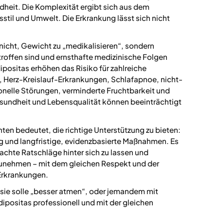
heit. Die Komplexität ergibt sich aus dem
il und Umwelt. Die Erkrankung lässt sich nicht
.
 nicht, Gewicht zu „medikalisieren“, sondern
offen sind und ernsthafte medizinische Folgen
ositas erhöhen das Risiko für zahlreiche
 Herz-Kreislauf-Erkrankungen, Schlafapnoe, nicht-
onelle Störungen, verminderte Fruchtbarkeit und
sundheit und Lebensqualität können beeinträchtigt
ten bedeutet, die richtige Unterstützung zu bieten:
ng und langfristige, evidenzbasierte Maßnahmen. Es
chte Ratschläge hinter sich zu lassen und
zunehmen – mit dem gleichen Respekt und der
 Erkrankungen.
 sie solle „besser atmen“, oder jemandem mit
dipositas professionell und mit der gleichen