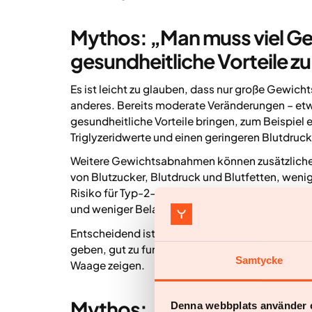
Mythos: „Man muss viel Ge
gesundheitliche Vorteile z
Es ist leicht zu glauben, dass nur große Gewich
anderes. Bereits moderate Veränderungen – e
gesundheitliche Vorteile bringen, zum Beispiel 
Triglyzeridwerte und einen geringeren Blutdruck
Weitere Gewichtsabnahmen können zusätzliche 
von Blutzucker, Blutdruck und Blutfetten, wenig
Risiko für Typ-2-Diabetes. Viele Menschen ber
und weniger Belastung der Gelenke.
Entscheidend ist nicht ein „perfektes“ Gewich
geben, gut zu funktionieren – und das beginnt o
Samtycke
Waage zeigen.
Mythos: „Wer körperlich akt
Denna webbplats använder 