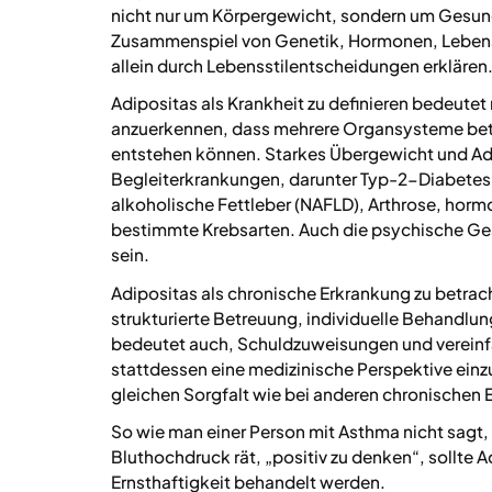
nicht nur um Körpergewicht, sondern um Gesund
Zusammenspiel von Genetik, Hormonen, Lebensst
allein durch Lebensstilentscheidungen erklären
Adipositas als Krankheit zu definieren bedeutet
anzuerkennen, dass mehrere Organsysteme betr
entstehen können. Starkes Übergewicht und Adip
Begleiterkrankungen, darunter Typ-2-Diabetes,
alkoholische Fettleber (NAFLD), Arthrose, horm
bestimmte Krebsarten. Auch die psychische Ge
sein.
Adipositas als chronische Erkrankung zu betrach
strukturierte Betreuung, individuelle Behandlu
bedeutet auch, Schuldzuweisungen und vereinfa
stattdessen eine medizinische Perspektive ein
gleichen Sorgfalt wie bei anderen chronischen
So wie man einer Person mit Asthma nicht sagt,
Bluthochdruck rät, „positiv zu denken“, sollte A
Ernsthaftigkeit behandelt werden.