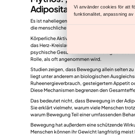
Adipositas“
Vi använder cookies för att 
funktionalitet, anpassning a
Es ist naheliegend zu denken, dass Bewegung al
die menschliche Biologie ist komplexer.
Körperliche Aktivität ist eine der wichtigsten 
das Herz-Kreislauf-System, erhält oder erhöht d
psychische Gesundheit aus. In Bezug auf das K
Rolle, als oft angenommen wird.
Studien zeigen, dass Bewegung allein selten z
liegt unter anderem an biologischen Ausglei
Ruheenergieverbrauch, gesteigertem Appetit o
Diese Mechanismen begrenzen den Gesamteffek
Das bedeutet nicht, dass Bewegung in der Adipo
Sie erklärt vielmehr, warum viele Menschen tr
warum Bewegung Teil einer umfassenden Behand
Bewegung hat außerdem eine schützende Wirku
Menschen können ihr Gewicht langfristig meist b