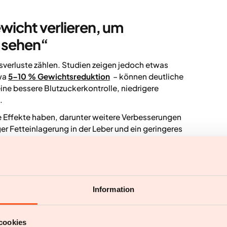
wicht verlieren, um
u sehen“
tsverluste zählen. Studien zeigen jedoch etwas
twa
5–10 % Gewichtsreduktion
– können deutliche
eine bessere Blutzuckerkontrolle, niedrigere
.
Effekte haben, darunter weitere Verbesserungen
er Fetteinlagerung in der Leber und ein geringeres
ichten außerdem über besseren Schlaf, mehr Energie
t, sondern dem Körper bessere Voraussetzungen zu
ft lange, bevor sich große Veränderungen auf der
Information
iv ist, entwickelt keine
cookies