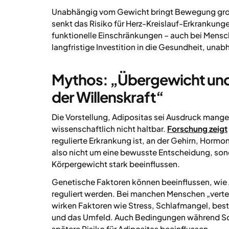
Unabhängig vom Gewicht bringt Bewegung große
senkt das Risiko für Herz-Kreislauf-Erkrankun
funktionelle Einschränkungen – auch bei Mensc
langfristige Investition in die Gesundheit, un
Mythos: „Übergewicht und 
der Willenskraft“
Die Vorstellung, Adipositas sei Ausdruck mangeln
wissenschaftlich nicht haltbar.
Forschung zeigt
regulierte Erkrankung ist, an der Gehirn, Hormo
also nicht um eine bewusste Entscheidung, so
Körpergewicht stark beeinflussen.
Genetische Faktoren können beeinflussen, wie 
reguliert werden. Bei manchen Menschen „vertei
wirken Faktoren wie Stress, Schlafmangel, b
und das Umfeld. Auch Bedingungen während Sc
spätere Risiko für Adipositas beeinflussen.