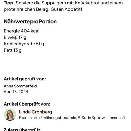
Tipp!
Serviere die Suppe gern mit Knäckebrot und einem
proteinreichen Belag. Guten Appetit!
Nährwerte pro Portion
Energie 404 kcal
Eiweiß 17 g
Kohlenhydrate 51 g
Fett 13 g
Artikel geprüft von:
Anna Sommerfeld
April 18, 2024
Artikel überprüft von:
Linda Cronberg
Examinierte Ernährungsberaterin, B.Sc. in Sportwissenschaft
Zuletzt überprüft: