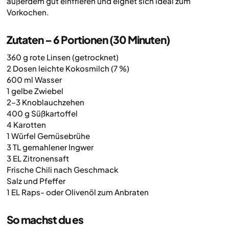
außerdem gut einfrieren und eignet sich ideal zum
Vorkochen.
Zutaten – 6 Portionen (30 Minuten)
360 g rote Linsen (getrocknet)
2 Dosen leichte Kokosmilch (7 %)
600 ml Wasser
1 gelbe Zwiebel
2–3 Knoblauchzehen
400 g Süßkartoffel
4 Karotten
1 Würfel Gemüsebrühe
3 TL gemahlener Ingwer
3 EL Zitronensaft
Frische Chili nach Geschmack
Salz und Pfeffer
1 EL Raps- oder Olivenöl zum Anbraten
So machst du es