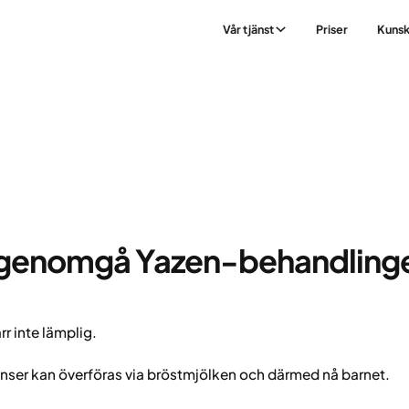
Vår tjänst
Priser
Kuns
gen?
g genomgå Yazen-behandling
r inte lämplig.
anser kan överföras via bröstmjölken och därmed nå barnet.