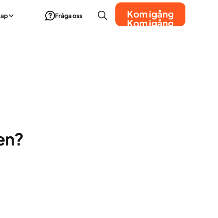
Kom igång
kap
Fråga oss
Kom igång
en?