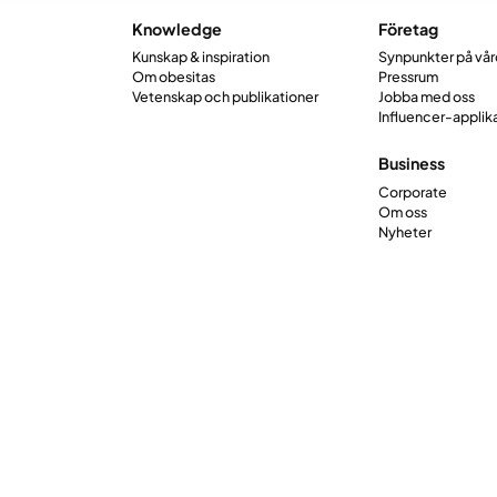
Knowledge
Företag
Kunskap & inspiration
Synpunkter på vå
Om obesitas
Pressrum
Vetenskap och publikationer
Jobba med oss
Influencer-applik
Business
Corporate
Om oss
Nyheter