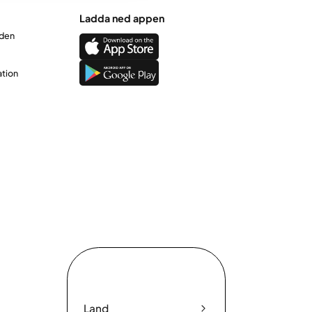
Ladda ned appen
rden
ation
Land