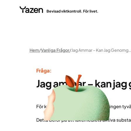
Bevisad viktkontroll. För livet.
Hem
Vanliga Frågor
Jag Ammar – Kan Jag Genomgå Yazen-Behandlin
Fråga:
Jag ammar – kan ja
För kvinnor som ammar är behandlingen tyvär
Detta beror på att läkemedlets aktiva subst