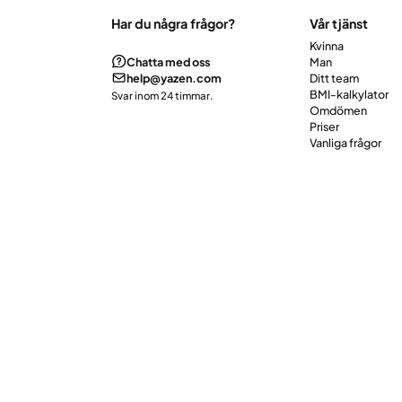
Har du några frågor?
Vår tjänst
Kvinna
Chatta med oss
Man
help@yazen.com
Ditt team
BMI-kalkylator
Svar inom 24 timmar.
Omdömen
Priser
Vanliga frågor