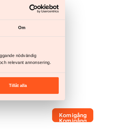
Om
läggande nödvändig
och relevant annonsering.
Tillåt alla
Kom igång
Kom igång