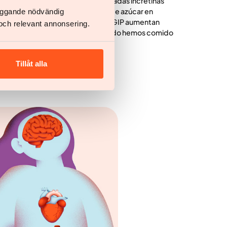
aumenta nuestro apetito. Las llamadas incretinas
o con la insulina, afectan el nivel de azúcar en
läggande nödvändig
a saciedad. Las hormonas GLP-1 y GIP aumentan
och relevant annonsering.
acen que dejemos de comer cuando hemos comido
Tillåt alla