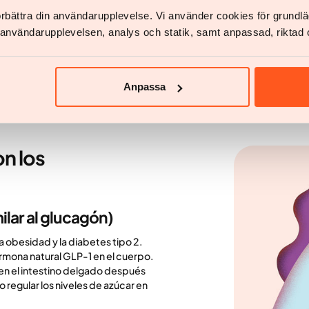
principalmente en el estómago y 
son hormonas intestinales que, junt
förbättra din användarupplevelse. Vi använder cookies för grund
sangre. Pero también afectan a l
v användarupplevelsen, analys och statik, samt anpassad, riktad 
cuando empezamos a comer y h
lo suficiente.
Anpassa
n los
ilar al glucagón)
 obesidad y la diabetes tipo 2.
rmona natural GLP-1 en el cuerpo.
en el intestino delgado después
 regular los niveles de azúcar en