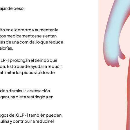
ajar de peso:
ito en el cerebro y aumentan la
stos medicamentos se sientan
és de una comida, lo que reduce
alorías.
GLP-1 prolongan el tiempo que
da. Esto puede ayudar a reducir
al limitar los picos rápidos de
n disminuir la sensación
igan una dieta restringida en
ogos del GLP-1 también pueden
ulina y contribuir a reducir el