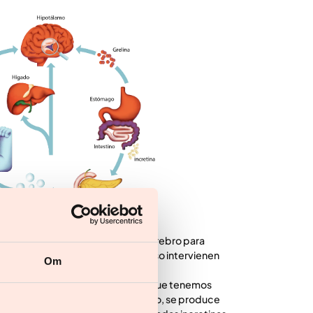
s intestinos envían señales al cerebro para
e estamos llenos. En este proceso intervienen
Om
ina.
ido adiposo y le indica al cerebro que tenemos
el cuerpo. La grelina, por otro lado, se produce