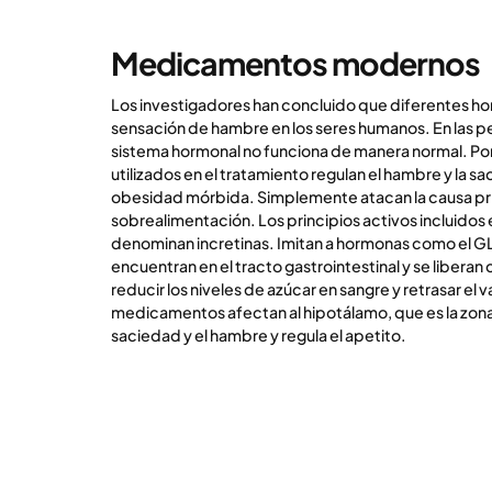
Medicamentos modernos
Los investigadores han concluido que diferentes hor
sensación de hambre en los seres humanos. En las 
sistema hormonal no funciona de manera normal. Por
utilizados en el tratamiento regulan el hambre y la s
obesidad mórbida. Simplemente atacan la causa pri
sobrealimentación. Los principios activos incluidos
denominan incretinas. Imitan a hormonas como el GL
encuentran en el tracto gastrointestinal y se lib
reducir los niveles de azúcar en sangre y retrasar el v
medicamentos afectan al hipotálamo, que es la zona
saciedad y el hambre y regula el apetito.