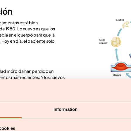
ción
icamentos está bien
e 1980. Lo nuevo es que los
dia en el cuerpo para que la
Hoy en día, el paciente solo
dad mórbida han perdido un
ntos más recientes. Y los nuevos
enen resultados aún más
los se pierde más del 20 por
Cuando comemos, el estómago y lo
indicarnos que hemos comido y qu
mplican problemas estomacales
Information
hormonas como la leptina y la grel
. Los efectos adversos suelen
La leptina es producida por el tej
suficiente energía almacenada en 
cookies