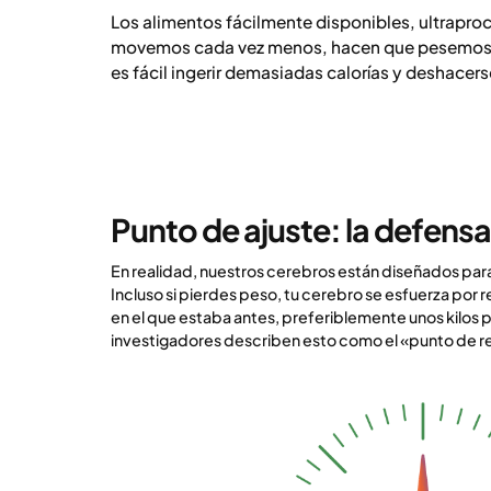
Los alimentos fácilmente disponibles, ultrapro
movemos cada vez menos, hacen que pesemos cad
es fácil ingerir demasiadas calorías y deshace
Punto de ajuste: la defens
En realidad, nuestros cerebros están diseñados par
Incluso si pierdes peso, tu cerebro se esfuerza por re
en el que estaba antes, preferiblemente unos kilos 
investigadores describen esto como el «punto de r