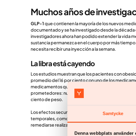
Muchos años de investiga
GLP-1
que contienen la mayoría de los nuevos med
documentado y se ha investigado desde la década d
investigadores ahora han podido extender la vida me
sustancia permanezca en el cuerpo por más tiempo. 
necesita recibir una inyección a la semana.
La libra está cayendo
Los estudios muestran que los pacientes con obesi
promedio del 16 por ciento con uno de los medicame
medicamentos que funcionan de la misma manera ti
prometedores: nuevos estudios muestran que con el
ciento de peso.
Los efectos secundarios son pocos y, a menudo, i
Samtycke
temporales, como náuseas, diarrea y estreñimiento
remediarse realizando cambios en el estilo de vida.
Denna webbplats använder 