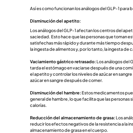
Así es como funcionan los análogos del GLP-1 para b
Disminución del apetito:
Los análogos del GLP-1 afectan los centros del apet
saciedad. Esto hace que las personas que toman e
satisfechas más rápido y durante más tiempo despu
la ingesta de alimentos y, por lo tanto, la ingesta de c
Vaciamiento gástrico retrasado:
Los análogos del 
tarda el estómago en vaciarse después de una comi
el apetito y controlar los niveles de azúcar en sangre 
azúcar en sangre después de comer.
Disminución del hambre:
Estos medicamentos puede
general de hambre, lo que facilita que las personas s
calorías.
Reducción del almacenamiento de grasa:
Los anál
reducir los efectos negativos de la resistencia a la ins
almacenamiento de grasa en el cuerpo.