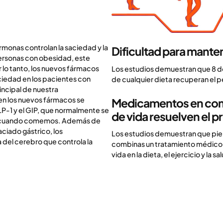
monas controlan la saciedad y la
Dificultad para mante
personas con obesidad, este
 lo tanto, los nuevos fármacos
Los estudios demuestran que 8 d
aciedad en los pacientes con
de cualquier dieta recuperan el 
ncipal de nuestra
 en los nuevos fármacos se
Medicamentos
en com
P-1 y el GIP, que normalmente se
de vida resuelven el 
eran cuando comemos. Además de
aciado gástrico, los
Los estudios demuestran que pier
 del cerebro que controla la
combinas un tratamiento médico d
vida en la dieta, el ejercicio y la s