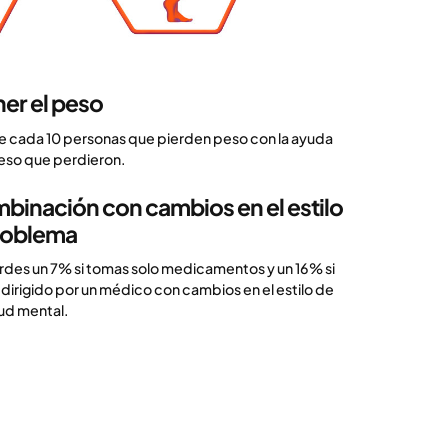
ner el peso
e cada 10 personas que pierden peso con la ayuda
peso que perdieron.
binación con cambios en el estilo
problema
des un 7% si tomas solo medicamentos y un 16% si
irigido por un médico con cambios en el estilo de
alud mental.