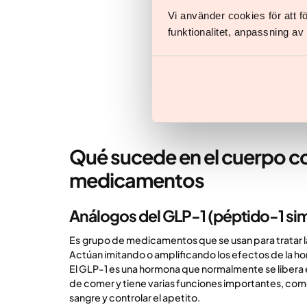
Vi använder cookies för att 
funktionalitet, anpassning a
Qué sucede en el cuerpo co
medicamentos
Análogos del GLP-1 (péptido-1 sim
Es
grupo de medicamentos que se usan para tratar la
Actúan imitando o amplificando los efectos de la ho
El GLP-1 es una hormona que normalmente se libera 
de comer y tiene varias funciones importantes, como
sangre y controlar el apetito.