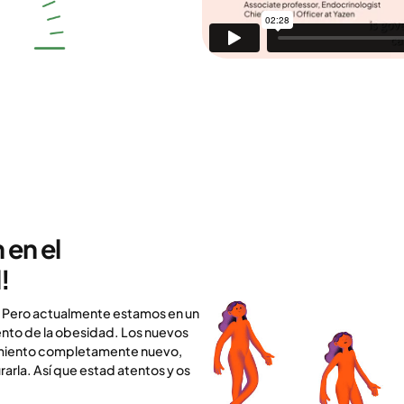
 en el
!
. Pero actualmente estamos en un
ento de la obesidad. Los nuevos
amiento completamente nuevo,
arla. Así que estad atentos y os