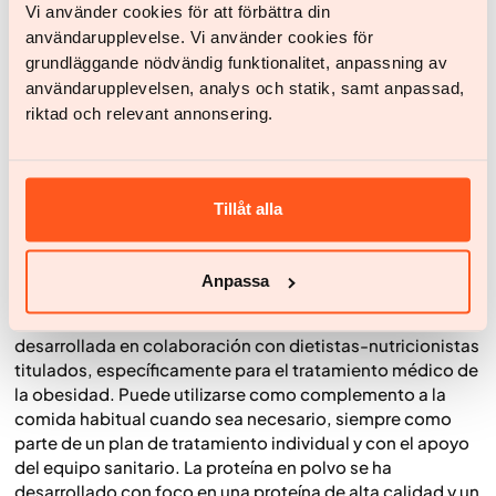
existe riesgo de perder parte de la masa muscular. Los
Vi använder cookies för att förbättra din
estudios muestran que alrededor del 25 al 39 % de la
användarupplevelse. Vi använder cookies för
pérdida de peso total con medicamentos GLP-1 procede
grundläggande nödvändig funktionalitet, anpassning av
de masa libre de grasa (FFM), que incluye, entre otras
användarupplevelsen, analys och statik, samt anpassad,
cosas, la masa muscular. Para contrarrestarlo, es
riktad och relevant annonsering.
importante priorizar la proteína en las comidas y, si es
posible, combinarlo con entrenamiento de fuerza. Si
tienes poco apetito y las raciones son pequeñas, la
proteína en polvo puede ser una forma práctica de
Tillåt alla
aumentar la ingesta de proteína.
La proteína en polvo de Yazen
Anpassa
Yazen también ofrece su propia proteína en polvo,
desarrollada en colaboración con dietistas-nutricionistas
titulados, específicamente para el tratamiento médico de
la obesidad. Puede utilizarse como complemento a la
comida habitual cuando sea necesario, siempre como
parte de un plan de tratamiento individual y con el apoyo
del equipo sanitario. La proteína en polvo se ha
desarrollado con foco en una proteína de alta calidad y un