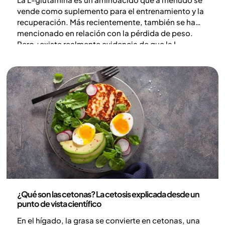
vende como suplemento para el entrenamiento y la
recuperación. Más recientemente, también se ha
mencionado en relación con la pérdida de peso.
Pero ¿existe realmente evidencia de que la L-
glutamina pueda ayudarte a perder peso? En este
artículo, repasamos lo que muestra la investigación
y aclaramos afirmaciones comunes sobre la L-
glutamina.
Nutrición
¿Qué son las cetonas? La cetosis explicada desde un
punto de vista científico
En el hígado, la grasa se convierte en cetonas, una