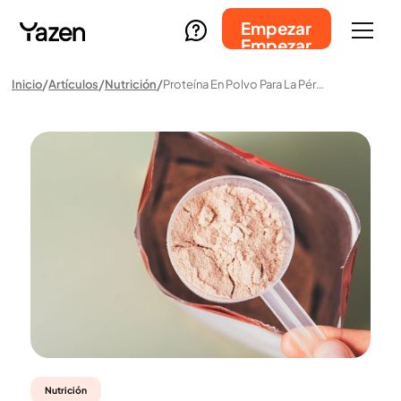
Empezar
Empezar
Inicio
Artículos
Nutrición
Proteína En Polvo Para La Pérdida De Peso: Cuándo, Cómo Y Para Quién
Nutrición