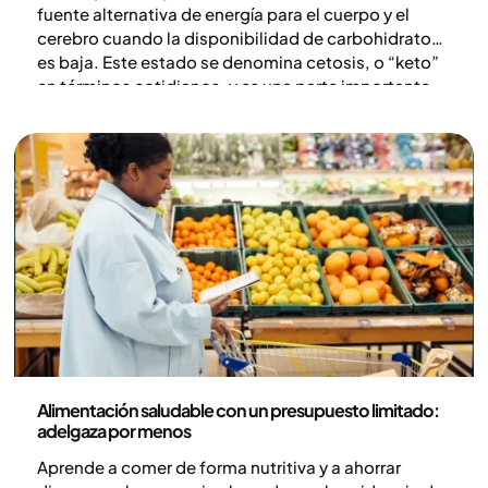
fuente alternativa de energía para el cuerpo y el
cerebro cuando la disponibilidad de carbohidratos
es baja. Este estado se denomina cetosis, o “keto”
en términos cotidianos, y es una parte importante
de la capacidad del organismo para adaptarse a
periodos de disponibilidad energética limitada. En
este artículo explicamos qué son las cetonas y la
cetosis, cómo se producen y por qué son
importantes.
Nutrición
Alimentación saludable con un presupuesto limitado:
adelgaza por menos
Aprende a comer de forma nutritiva y a ahorrar