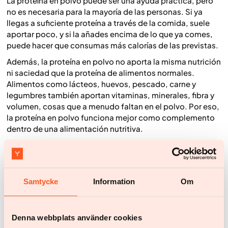
La proteína en polvo puede ser una ayuda práctica, pero
no es necesaria para la mayoría de las personas. Si ya
llegas a suficiente proteína a través de la comida, suele
aportar poco, y si la añades encima de lo que ya comes,
puede hacer que consumas más calorías de las previstas.
Además, la proteína en polvo no aporta la misma nutrición
ni saciedad que la proteína de alimentos normales.
Alimentos como lácteos, huevos, pescado, carne y
legumbres también aportan vitaminas, minerales, fibra y
volumen, cosas que a menudo faltan en el polvo. Por eso,
la proteína en polvo funciona mejor como complemento
dentro de una alimentación nutritiva.
La proteína en polvo dentro de la pérdida de
peso con medicación
Samtycke
Information
Om
Los medicamentos modernos para la pérdida de peso son
cada vez más habituales. Uno de sus efectos es la
disminución del apetito, lo que puede contribuir a una
Denna webbplats använder cookies
mayor pérdida de peso. Como consecuencia, también