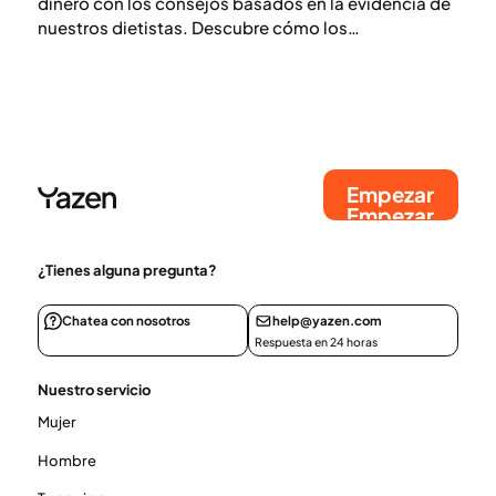
dinero con los consejos basados en la evidencia de
nuestros dietistas. Descubre cómo los
medicamentos para bajar de peso afectan tu
presupuesto de alimentos y comienza su viaje hoy
mismo.
Empezar
Empezar
¿Tienes alguna pregunta?
Chatea con nosotros
help@yazen.com
Respuesta en 24 horas
Nuestro servicio
Mujer
Hombre