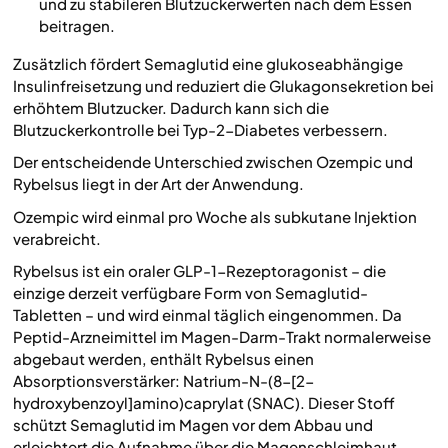
und zu stabileren Blutzuckerwerten nach dem Essen
beitragen.
Zusätzlich fördert Semaglutid eine glukoseabhängige
Insulinfreisetzung und reduziert die Glukagonsekretion bei
erhöhtem Blutzucker. Dadurch kann sich die
Blutzuckerkontrolle bei Typ-2-Diabetes verbessern.
Der entscheidende Unterschied zwischen Ozempic und
Rybelsus liegt in der Art der Anwendung.
Ozempic wird einmal pro Woche als subkutane Injektion
verabreicht.
Rybelsus ist ein oraler GLP-1-Rezeptoragonist – die
einzige derzeit verfügbare Form von Semaglutid-
Tabletten – und wird einmal täglich eingenommen. Da
Peptid-Arzneimittel im Magen-Darm-Trakt normalerweise
abgebaut werden, enthält Rybelsus einen
Absorptionsverstärker: Natrium-N-(8-[2-
hydroxybenzoyl]amino)caprylat (SNAC). Dieser Stoff
schützt Semaglutid im Magen vor dem Abbau und
erleichtert die Aufnahme über die Magenschleimhaut.