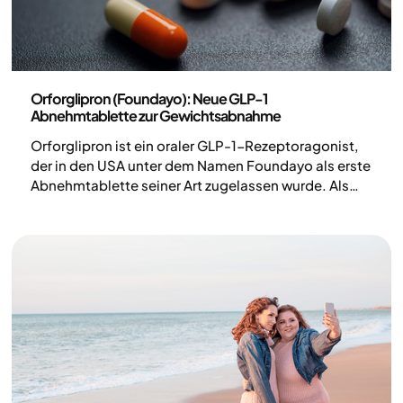
Medizin
Orforglipron (Foundayo): Neue GLP-1
Abnehmtablette zur Gewichtsabnahme
Orforglipron ist ein oraler GLP-1-Rezeptoragonist,
der in den USA unter dem Namen Foundayo als erste
Abnehmtablette seiner Art zugelassen wurde. Als
sogenanntes kleines Molekül kann es – anders als
herkömmliche Abnehmspritzen – als Abnehmpille
eingenommen werden. In klinischen Studien hat die
Behandlung sowohl bei der Gewichtsabnahme als
auch bei der Blutzuckerkontrolle überzeugende
Ergebnisse gezeigt.