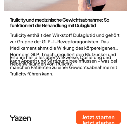
Medizin
Trulicity und medizinische Gewichtsabnahme: So
funktioniert die Behandlung mit Dulaglutid
Trulicity enthält den Wirkstoff Dulaglutid und gehört
zur Gruppe der GLP-1-Rezeptoragonisten. Das
Medikament ahmt die Wirkung des körpereigenen
Hormons GLP-1 nach, reguliert den Blutzucker und
Erfahre hier alles über Wirkweise, Dosierung und
kann Appetit und Sättigung beeinflussen – was bei
Nebenwirkungen von Trulicity.
manchen Patienten zu einer Gewichtsabnahme mit
Trulicity führen kann.
Jetzt starten
Jetzt starten