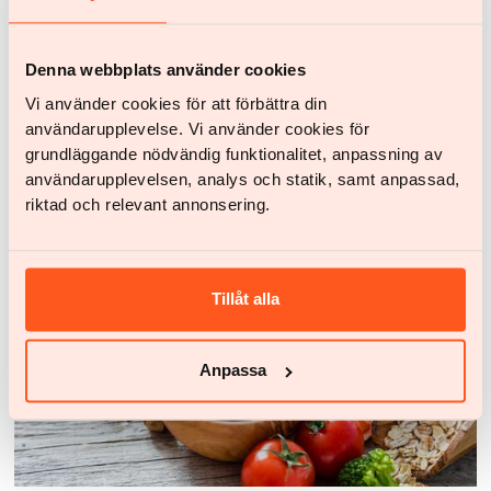
Denna webbplats använder cookies
Vi använder cookies för att förbättra din
användarupplevelse. Vi använder cookies för
Rezepte
Couscous-Salat mit Hähnchen Feta und getrockneten
grundläggande nödvändig funktionalitet, anpassning av
Aprikosen
användarupplevelsen, analys och statik, samt anpassad,
riktad och relevant annonsering.
Tillåt alla
Anpassa