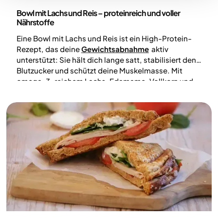
Rezepte
Bowl mit Lachs und Reis – proteinreich und voller
Nährstoffe
Eine Bowl mit Lachs und Reis ist ein High-Protein-
Rezept, das deine
Gewichtsabnahme
aktiv
unterstützt: Sie hält dich lange satt, stabilisiert den
Blutzucker und schützt deine Muskelmasse. Mit
omega-3-reichem Lachs, Edamame, Vollkorn und
frischem Gemüse kombinierst du alles, was dein
Körper für einen nachhaltigen Abnehmerfolg
benötigt.