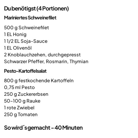
Du benötigst (4 Portionen)
Mariniertes Schweinefilet
500 g Schweinefilet
1 EL Honig
1 1/2 EL Soja-Sauce
1 EL Olivenöl
2 Knoblauchzehen, durchgepresst
Schwarzer Pfeffer, Rosmarin, Thymian
Pesto-Kartoffelsalat
800 g festkochende Kartoffeln
0,75 ml Pesto
250 g Zuckererbsen
50–100 g Rauke
1 rote Zwiebel
250 g Tomaten
So wird´s gemacht - 40 Minuten