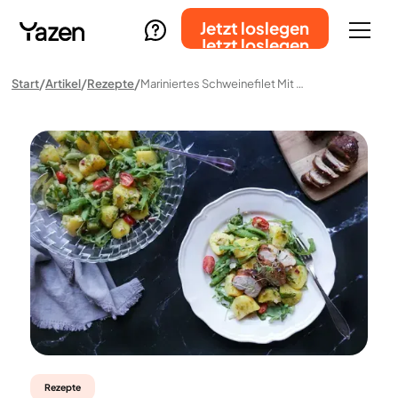
Jetzt loslegen
Jetzt loslegen
Start
Artikel
Rezepte
Mariniertes Schweinefilet Mit Pesto-Kartoffelsalat
Rezepte