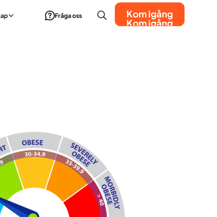
Kom igång
kap
Fråga oss
Kom igång