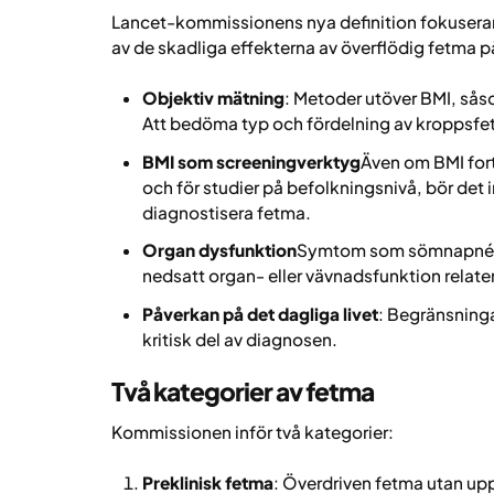
Lancet-kommissionens nya definition fokuserar
av de skadliga effekterna av överflödig fetma p
Objektiv mätning
: Metoder utöver BMI, sås
Att bedöma typ och fördelning av kroppsfet
BMI som screeningverktyg
Även om BMI for
och för studier på befolkningsnivå, bör det
diagnostisera fetma.
Organ dysfunktion
Symtom som sömnapné, l
nedsatt organ- eller vävnadsfunktion relater
Påverkan på det dagliga livet
: Begränsninga
kritisk del av diagnosen.
Två kategorier av fetma
Kommissionen inför två kategorier:
Preklinisk fetma
: Överdriven fetma utan up