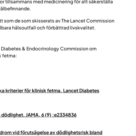
or tillsammans med medicinering för att säkerställa
välbefinnande.
t som de som skisserats av The Lancet Commission
llbara hälsoutfall och förbättrad livskvalitet.
cet Diabetes & Endocrinology Commission om
sk fetma:
a kriterier för klinisk fetma.
Lancet Diabetes
 dödlighet.
JAMA
. 6 (9) :e2334836
drom vid förutsägelse av dödlighetsrisk bland