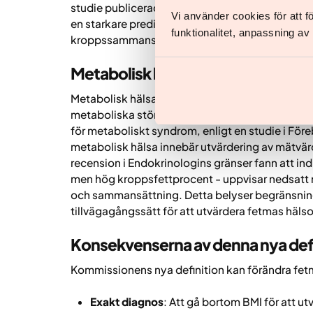
studie publicerad i Journal of the American Med
Vi använder cookies för att 
en starkare prediktor för dödlighet än BMI. Dett
funktionalitet, anpassning a
kroppssammansättning och fettfördelning vid 
Metabolisk hälsa och fetma
Metabolisk hälsa är grundläggande för det över
metaboliska störningar avsevärt. Även individer
för metaboliskt syndrom, enligt en studie i
Före
metabolisk hälsa innebär utvärdering av mätvärd
recension i
Endokrinologins gränser
fann att in
men hög kroppsfettprocent - uppvisar nedsatt 
och sammansättning. Detta belyser begränsnin
tillvägagångssätt för att utvärdera fetmas häl
Konsekvenserna av denna nya defi
Kommissionens nya definition kan förändra fe
Exakt diagnos
: Att gå bortom BMI för att ut