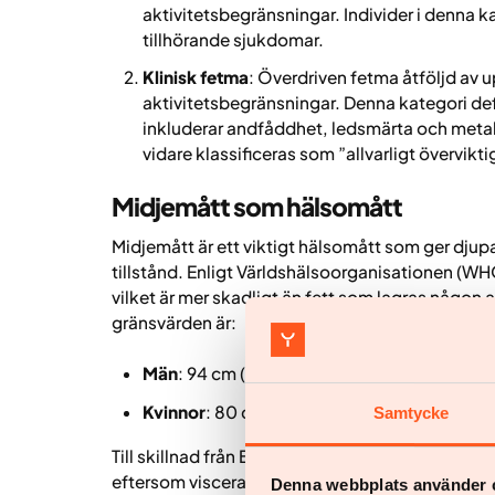
aktivitetsbegränsningar. Individer i denna k
tillhörande sjukdomar.
Klinisk fetma
: Överdriven fetma åtföljd av 
aktivitetsbegränsningar. Denna kategori def
inkluderar andfåddhet, ledsmärta och meta
vidare klassificeras som ”allvarligt övervikt
Midjemått som hälsomått
Midjemått är ett viktigt hälsomått som ger djupar
tillstånd. Enligt Världshälsoorganisationen (WH
vilket är mer skadligt än fett som lagras någ
gränsvärden är:
Män
: 94 cm (37 tum) eller mer
Kvinnor
: 80 cm (31,5 tum) eller mer
Samtycke
Till skillnad från BMI står midjeomkretsen för f
eftersom visceralt fett, som ligger runt bukorga
Denna webbplats använder 