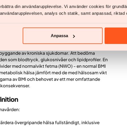
ical Association (JAMA) fann att midjeomkretsen var
förbättra din användarupplevelse. Vi använder cookies för grund
a understryker vikten av att överväga
v användarupplevelsen, analys och statik, samt anpassad, riktad 
bedömning av hälsorisker.
Anpassa
gripande välbefinnandet, och fetma ökar risken för
 med mild fetma (BMI 25-30) står inför ökade risker
byggande av kroniska sjukdomar
. Att bedöma
en som blodtryck, glukosnivåer och lipidprofiler. En
divider med normalvikt fetma (NWO) - en normal BMI
metabolisk hälsa jämfört med de med hälsosam vikt
garna av BMI och behovet av ett mer omfattande
sokonsekvenser.
nition
tmavården:
värdera övergripande hälsa fullständigt, inklusive