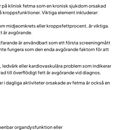
 på klinisk fetma som en kronisk sjukdom orsakad
å kroppsfunktioner. Viktiga element inkluderar:
om midjeomkrets eller kroppsfettprocent, är viktiga.
t är avgörande.
tfarande är användbart som ett första screeningmått
 inte fungera som den enda avgörande faktorn för att
edvärk eller kardiovaskulära problem som indikerar
ad till överflödigt fett är avgörande vid diagnos.
r i dagliga aktiviteter orsakade av fetma är också en
penbar organdysfunktion eller