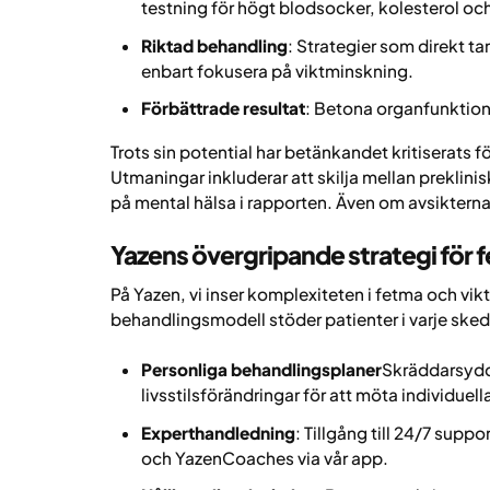
testning för högt blodsocker, kolesterol oc
Riktad behandling
: Strategier som direkt ta
enbart fokusera på viktminskning.
Förbättrade resultat
: Betona organfunktion 
Trots sin potential har betänkandet kritiserats för
Utmaningar inkluderar att skilja mellan preklin
på mental hälsa i rapporten. Även om avsikterna 
Yazens övergripande strategi för
På Yazen, vi inser komplexiteten i fetma och vikt
behandlingsmodell stöder patienter i varje ske
Personliga behandlingsplaner
Skräddarsydd
livsstilsförändringar för att möta individuel
Experthandledning
: Tillgång till 24/7 supp
och YazenCoaches via vår app.