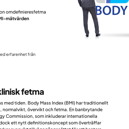
on omdefinieresfetma
BMI-mätvärden
med erfarenhet från
linisk fetma
s med tiden. Body Mass Index (BMI) har traditionellt
kt, normalvikt, övervikt och fetma. En banbrytande
gy Commission, som inkluderar internationella
dock ett nytt definitionskoncept som överträffar