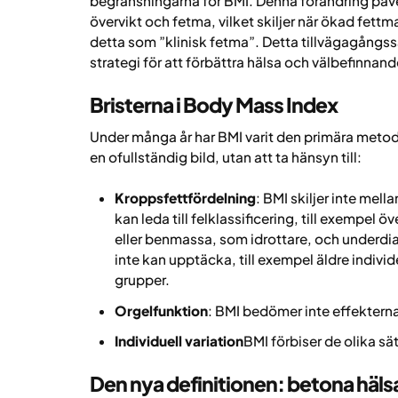
begränsningarna för BMI. Denna förändring påver
övervikt och fetma, vilket skiljer när ökad fettm
detta som ”klinisk fetma”. Detta tillvägagångss
strategi för att förbättra hälsa och välbefinna
Bristerna i Body Mass Index
Under många år har BMI varit den primära metod
en ofullständig bild, utan att ta hänsyn till:
Kroppsfettfördelning
: BMI skiljer inte me
kan leda till felklassificering, till exempel
eller benmassa, som idrottare, och underdi
inte kan upptäcka, till exempel äldre indiv
grupper.
Orgelfunktion
: BMI bedömer inte effekterna 
Individuell variation
BMI förbiser de olika sät
Den nya definitionen: betona hä