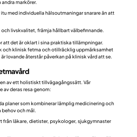
h andra markörer.
r itu med individuella hälsoutmaningar snarare än att
och livskvalitet, främja hållbart välbefinnande.
 att det är oklart i sina praktiska tillämpningar.
isk och klinisk fetma och otillräcklig uppmärksamhet
är lovande återstår påverkan på klinisk vård att se.
 fetmavård
en av ett holistiskt tillvägagångssätt. Vår
de av deras resa genom:
a planer som kombinerar lämplig medicinering och
la behov och mål.
ort från läkare, dietister, psykologer, sjukgymnaster