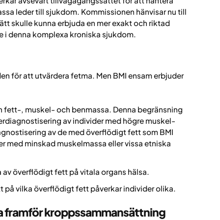
kar avsevärt tillvägagångssättet för att hantera
assa leder till sjukdom. Kommissionen hänvisar nu till
ätt skulle kunna erbjuda en mer exakt och riktad
nde i denna komplexa kroniska sjukdom.
en för att utvärdera fetma. Men BMI ensam erbjuder
llan fett-, muskel- och benmassa. Denna begränsning
 överdiagnostisering av individer med högre muskel-
agnostisering av de med överflödigt fett som BMI
ider med minskad muskelmassa eller vissa etniska
av överflödigt fett på vitala organs hälsa.
t på vilka överflödigt fett påverkar individer olika.
lsa framför kroppssammansättning