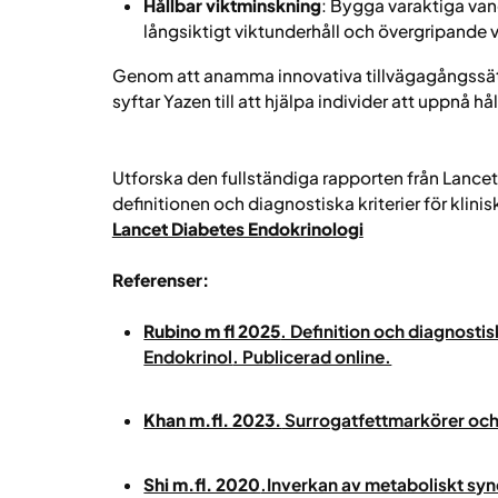
Hållbar viktminskning
: Bygga varaktiga van
långsiktigt viktunderhåll och övergripande 
Genom att anamma innovativa tillvägagångssät
syftar Yazen till att hjälpa individer att uppnå hå
Utforska den fullständiga rapporten från Lan
definitionen och diagnostiska kriterier för klini
Lancet Diabetes Endokrinologi
Referenser:
Rubino m fl 2025
. Definition och diagnostisk
Endokrinol
. Publicerad online.
Khan m.fl. 2023.
Surrogatfettmarkörer och
Shi m.fl. 2020
.Inverkan av metaboliskt syn