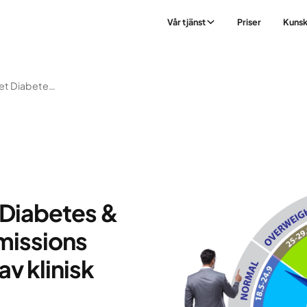
Vår tjänst
Priser
Kuns
Beyond BMI: Lancet Diabetes & Endocrinology Commissions Innovativa Definition Av Klinisk Fetma
 Diabetes &
missions
av klinisk