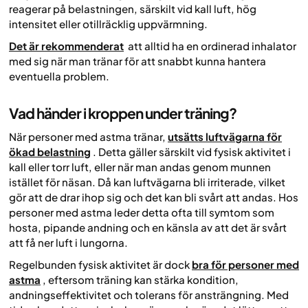
reagerar på belastningen, särskilt vid kall luft, hög
intensitet eller otillräcklig uppvärmning.
Det är rekommenderat
att alltid ha en ordinerad inhalator
med sig när man tränar för att snabbt kunna hantera
eventuella problem.
Vad händer i kroppen under träning?
När personer med astma tränar,
utsätts luftvägarna för
ökad belastning
. Detta gäller särskilt vid fysisk aktivitet i
kall eller torr luft, eller när man andas genom munnen
istället för näsan. Då kan luftvägarna bli irriterade, vilket
gör att de drar ihop sig och det kan bli svårt att andas. Hos
personer med astma leder detta ofta till symtom som
hosta, pipande andning och en känsla av att det är svårt
att få ner luft i lungorna.
Regelbunden fysisk aktivitet är dock
bra för personer med
astma
, eftersom träning kan stärka kondition,
andningseffektivitet och tolerans för ansträngning. Med