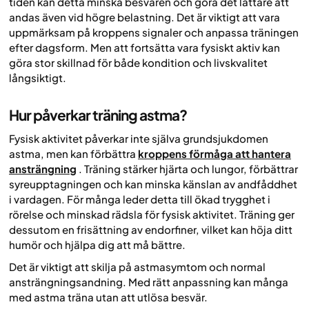
tiden kan detta minska besvären och göra det lättare att
andas även vid högre belastning. Det är viktigt att vara
uppmärksam på kroppens signaler och anpassa träningen
efter dagsform. Men att fortsätta vara fysiskt aktiv kan
göra stor skillnad för både kondition och livskvalitet
långsiktigt.
Hur påverkar träning astma?
Fysisk aktivitet påverkar inte själva grundsjukdomen
astma, men kan förbättra
kroppens förmåga att hantera
ansträngning
. Träning stärker hjärta och lungor, förbättrar
syreupptagningen och kan minska känslan av andfåddhet
i vardagen. För många leder detta till ökad trygghet i
rörelse och minskad rädsla för fysisk aktivitet. Träning ger
dessutom en frisättning av endorfiner, vilket kan höja ditt
humör och hjälpa dig att må bättre.
Det är viktigt att skilja på astmasymtom och normal
ansträngningsandning. Med rätt anpassning kan många
med astma träna utan att utlösa besvär.