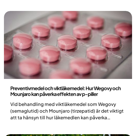
Medicin
Preventivmedel och viktläkemedel: Hur Wegovy och
Mounjaro kan påverka effekten av p-piller
Vid behandling med viktläkemedel som Wegovy
(semaglutid) och Mounjaro (tirzepatid) är det viktigt
att ta hänsyn till hur läkemedlen kan påverka
fertilitet och effekt av preventivmedel. Läkemedel
såsom semaglutid (Ozempic, Wegovy, Rybelsus)