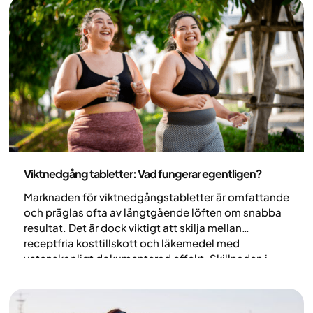
och tirzepatid (Mounjaro) kan bidra till förbättrad
fertilitet hos kvinnor med obesitas, delvis som en
följd av viktnedgång och förbättrad hormonell och
metabol funktion. Samtidigt kan de påverka
upptaget och effekten av orala preventivmedel.
Medicin
Viktnedgång tabletter: Vad fungerar egentligen?
Marknaden för viktnedgångstabletter är omfattande
och präglas ofta av långtgående löften om snabba
resultat. Det är dock viktigt att skilja mellan
receptfria kosttillskott och läkemedel med
vetenskapligt dokumenterad effekt. Skillnaden i
evidens, säkerhetsprofil och regulatorisk granskning
är betydande.