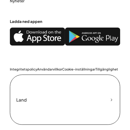
Nyheter
Ladda ned appen
Integritetspolicy
Användarvillkor
Cookie-inställningar
Tillgänglighet
Land