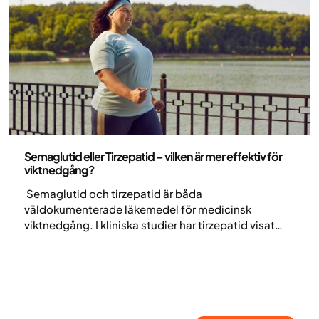
Medicin
Semaglutid eller Tirzepatid – vilken är mer effektiv för
viktnedgång?
Semaglutid och tirzepatid är båda
väldokumenterade läkemedel för medicinsk
viktnedgång. I kliniska studier har tirzepatid visat
större genomsnittlig viktnedgång än semaglutid,
men individuell effekt, tolerabilitet och
behandlingsval varierar. Val av behandling bör alltid
ske utifrån en individuell medicinsk bedömning