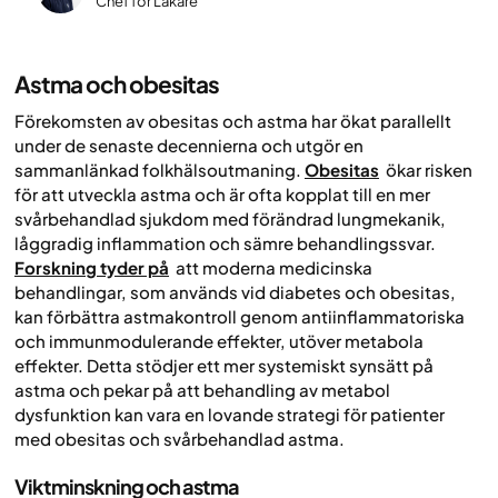
Chef för Läkare
Astma och obesitas
Förekomsten av obesitas och astma har ökat parallellt
under de senaste decennierna och utgör en
sammanlänkad folkhälsoutmaning.
Obesitas
ökar risken
för att utveckla astma och är ofta kopplat till en mer
svårbehandlad sjukdom med förändrad lungmekanik,
låggradig inflammation och sämre behandlingssvar.
Forskning tyder på
att moderna medicinska
behandlingar, som används vid diabetes och obesitas,
kan förbättra astmakontroll genom antiinflammatoriska
och immunmodulerande effekter, utöver metabola
effekter. Detta stödjer ett mer systemiskt synsätt på
astma och pekar på att behandling av metabol
dysfunktion kan vara en lovande strategi för patienter
med obesitas och svårbehandlad astma.
Viktminskning och astma