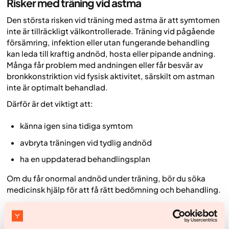
Risker med träning vid astma
Den största risken vid träning med astma är att symtomen
inte är tillräckligt välkontrollerade. Träning vid pågående
försämring, infektion eller utan fungerande behandling
kan leda till kraftig andnöd, hosta eller pipande andning.
Många får problem med andningen eller får besvär av
bronkkonstriktion vid fysisk aktivitet, särskilt om astman
inte är optimalt behandlad.
Därför är det viktigt att:
känna igen sina tidiga symtom
avbryta träningen vid tydlig andnöd
ha en uppdaterad behandlingsplan
Om du får onormal andnöd under träning, bör du söka
medicinsk hjälp för att få rätt bedömning och behandling.
Träning ska aldrig ske på bekostnad av säkerhet.
Osäkerhet kring symtom eller återkommande besvär vid
träning bör alltid diskuteras med vårdpersonal.