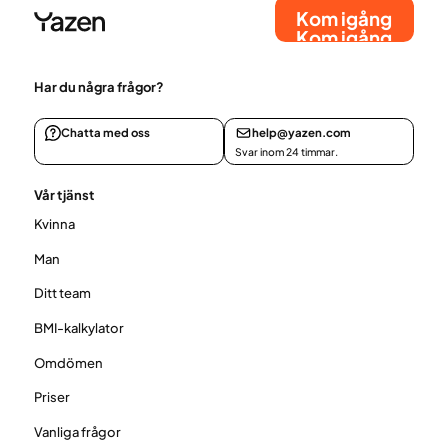
Kom igång
Kom igång
Har du några frågor?
Chatta med oss
help@yazen.com
Svar inom 24 timmar.
Vår tjänst
Kvinna
Man
Ditt team
BMI-kalkylator
Omdömen
Priser
Vanliga frågor