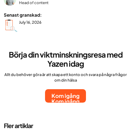
Head of content
Senast granskad:
July 16, 2026
Börja din viktminskningsresa med
Yazen idag
Allt du behöver göra är att skapa ett konto och svara på några frågor
om din hälsa
Kom igång
Kom igång
Fler artiklar