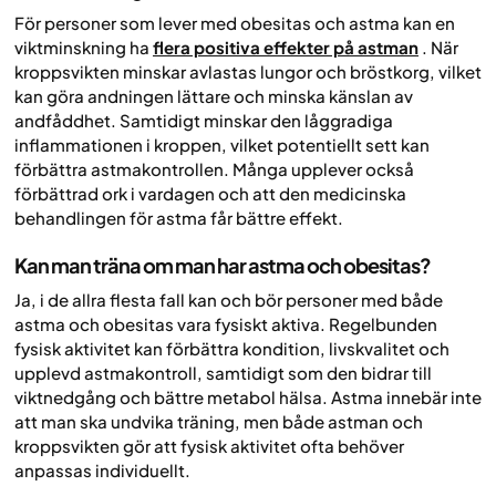
För personer som lever med obesitas och astma kan en
viktminskning ha
flera positiva effekter på astman
. När
kroppsvikten minskar avlastas lungor och bröstkorg, vilket
kan göra andningen lättare och minska känslan av
andfåddhet. Samtidigt minskar den låggradiga
inflammationen i kroppen, vilket potentiellt sett kan
förbättra astmakontrollen. Många upplever också
förbättrad ork i vardagen och att den medicinska
behandlingen för astma får bättre effekt.
Kan man träna om man har astma och obesitas?
Ja, i de allra flesta fall kan och bör personer med både
astma och obesitas vara fysiskt aktiva. Regelbunden
fysisk aktivitet kan förbättra kondition, livskvalitet och
upplevd astmakontroll, samtidigt som den bidrar till
viktnedgång och bättre metabol hälsa. Astma innebär inte
att man ska undvika träning, men både astman och
kroppsvikten gör att fysisk aktivitet ofta behöver
anpassas individuellt.