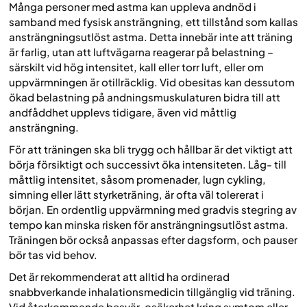
Många personer med astma kan uppleva andnöd i
samband med fysisk ansträngning, ett tillstånd som kallas
ansträngningsutlöst astma. Detta innebär inte att träning
är farlig, utan att luftvägarna reagerar på belastning –
särskilt vid hög intensitet, kall eller torr luft, eller om
uppvärmningen är otillräcklig. Vid obesitas kan dessutom
ökad belastning på andningsmuskulaturen bidra till att
andfåddhet upplevs tidigare, även vid måttlig
ansträngning.
För att träningen ska bli trygg och hållbar är det viktigt att
börja försiktigt och successivt öka intensiteten. Låg- till
måttlig intensitet, såsom promenader, lugn cykling,
simning eller lätt styrketräning, är ofta väl tolererat i
början. En ordentlig uppvärmning med gradvis stegring av
tempo kan minska risken för ansträngningsutlöst astma.
Träningen bör också anpassas efter dagsform, och pauser
bör tas vid behov.
Det är rekommenderat att alltid ha ordinerad
snabbverkande inhalationsmedicin tillgänglig vid träning.
Vid återkommande besvär, osäkerhet kring symtom eller