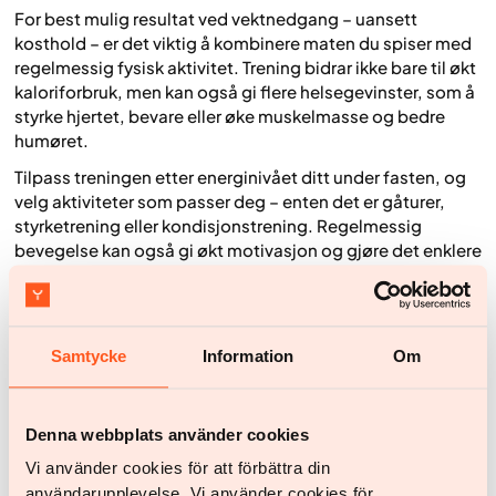
For best mulig resultat ved vektnedgang – uansett
kosthold – er det viktig å kombinere maten du spiser med
regelmessig fysisk aktivitet. Trening bidrar ikke bare til økt
kaloriforbruk, men kan også gi flere helsegevinster, som å
styrke hjertet, bevare eller øke muskelmasse og bedre
humøret.
Tilpass treningen etter energinivået ditt under fasten, og
velg aktiviteter som passer deg – enten det er gåturer,
styrketrening eller kondisjonstrening. Regelmessig
bevegelse kan også gi økt motivasjon og gjøre det enklere
å holde fast ved både fasten og sunne matvaner over tid.
Oppsummering
Samtycke
Information
Om
Uansett metode er det kaloriunderskuddet som til slutt
avgjør om du går ned i vekt. Periodisk faste kan for noen
være et hjelpemiddel for å redusere energiinntaket, men
Denna webbplats använder cookies
det er ingen garanti for at et underskudd automatisk
oppstår bare ved å begrense spisetiden – enten det er
Vi använder cookies för att förbättra din
snakk om spisevinduer eller fastedager.
användarupplevelse. Vi använder cookies för