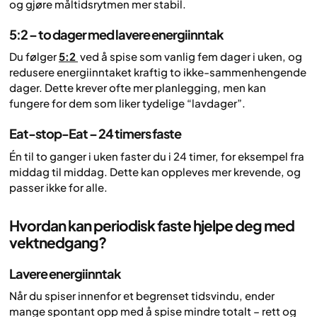
og gjøre måltidsrytmen mer stabil.
5:2 – to dager med lavere energiinntak
Du følger
5:2
ved å spise som vanlig fem dager i uken, og
redusere energiinntaket kraftig to ikke-sammenhengende
dager. Dette krever ofte mer planlegging, men kan
fungere for dem som liker tydelige “lavdager”.
Eat-stop-Eat – 24 timers faste
Én til to ganger i uken faster du i 24 timer, for eksempel fra
middag til middag. Dette kan oppleves mer krevende, og
passer ikke for alle.
Hvordan kan periodisk faste hjelpe deg med
vektnedgang?
Lavere energiinntak
Når du spiser innenfor et begrenset tidsvindu, ender
mange spontant opp med å spise mindre totalt – rett og