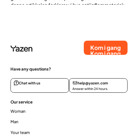
denne artikkelen forklarer vi hva antiinflammatorisk
kost egentlig innebærer, og hva du realistisk sett
kan forvente av eventuelle helseeffekter.
Kom i gang
Kom i gang
Have any questions?
Chat with us
help@yazen.com
Answer within 24 hours.
Our service
Woman
Man
Your team