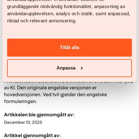
grundläggande nödvändig funktionalitet, anpassning av
Forskning tyder på at det ikke har så stor betydning
användarupplevelsen, analys och statik, samt anpassad,
hvordan
kaloriunderskuddet skapes for den som ønsker
riktad och relevant annonsering.
vektnedgang: gjennom færre måltider, kortere
spisevindu, lavkaloridager eller et jevnere daglig
underskudd. Det viktigste er å finne et spisemønster som
støtter målene dine, og som du faktisk klarer å følge over
Tillåt alla
tid. Det er nettopp langsiktigheten som avgjør om
vektnedgangen blir bærekraftig – og om du kan nå eller
beholde en sunn vekt.
Anpassa
Ansvarsfraskrivelse: Denne artikkelen er oversatt ved hjelp
av KI. Den originale engelske versjonen er
hovedversjonen. Ved tvil gjelder den engelske
formuleringen.
Artikkelen ble gjennomgått av:
December 10, 2025
Artikkel gjennomgått av: