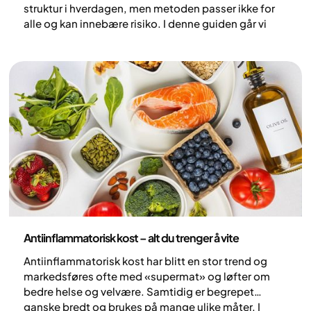
struktur i hverdagen, men metoden passer ikke for
alle og kan innebære risiko. I denne guiden går vi
gjennom hva faste er, hvilke potensielle fordeler og
risikoer som finnes, og hvordan det kan kombineres
med Yazens helhetlige behandling for overvekt og
fedme.
Ernæring
Antiinflammatorisk kost – alt du trenger å vite
Antiinflammatorisk kost har blitt en stor trend og
markedsføres ofte med «supermat» og løfter om
bedre helse og velvære. Samtidig er begrepet
ganske bredt og brukes på mange ulike måter. I