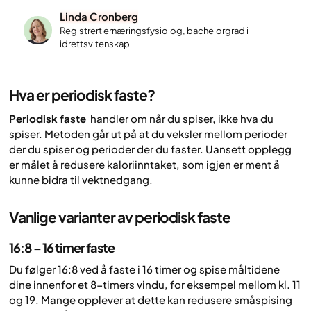
Linda Cronberg
Registrert ernæringsfysiolog, bachelorgrad i
idrettsvitenskap
Hva er periodisk faste?
Periodisk faste
handler om
når
du spiser, ikke
hva
du
spiser. Metoden går ut på at du veksler mellom perioder
der du spiser og perioder der du faster. Uansett opplegg
er målet å redusere kaloriinntaket, som igjen er ment å
kunne bidra til vektnedgang.
Vanlige varianter av periodisk faste
16:8 – 16 timer faste
Du følger 16:8 ved å faste i 16 timer og spise måltidene
dine innenfor et 8-timers vindu, for eksempel mellom kl. 11
og 19. Mange opplever at dette kan redusere småspising