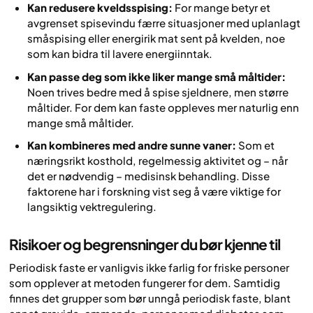
Kan redusere kveldsspising:
For mange betyr et
avgrenset spisevindu færre situasjoner med uplanlagt
småspising eller energirik mat sent på kvelden, noe
som kan bidra til lavere energiinntak.
Kan passe deg som ikke liker mange små måltider:
Noen trives bedre med å spise sjeldnere, men større
måltider. For dem kan faste oppleves mer naturlig enn
mange små måltider.
Kan kombineres med andre sunne vaner:
Som et
næringsrikt kosthold, regelmessig aktivitet og – når
det er nødvendig – medisinsk behandling. Disse
faktorene har i forskning vist seg å være viktige for
langsiktig vektregulering.
Risikoer og begrensninger du bør kjenne til
Periodisk faste er vanligvis ikke farlig for friske personer
som opplever at metoden fungerer for dem. Samtidig
finnes det grupper som bør unngå periodisk faste, blant