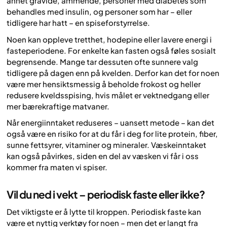
annet gravide, ammende, personer med diabetes som
behandles med insulin, og personer som har – eller
tidligere har hatt – en spiseforstyrrelse.
Noen kan oppleve tretthet, hodepine eller lavere energi i
fasteperiodene. For enkelte kan fasten også føles sosialt
begrensende. Mange tar dessuten ofte sunnere valg
tidligere på dagen enn på kvelden. Derfor kan det for noen
være mer hensiktsmessig å beholde frokost og heller
redusere kveldsspising, hvis målet er vektnedgang eller
mer bærekraftige matvaner.
Når energiinntaket reduseres – uansett metode – kan det
også være en risiko for at du får i deg for lite protein, fiber,
sunne fettsyrer, vitaminer og mineraler. Væskeinntaket
kan også påvirkes, siden en del av væsken vi får i oss
kommer fra maten vi spiser.
Vil du ned i vekt – periodisk faste eller ikke?
Det viktigste er å lytte til kroppen. Periodisk faste kan
være et nyttig verktøy for noen – men det er langt fra