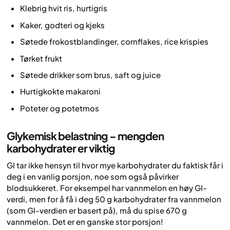
Klebrig hvit ris, hurtigris
Kaker, godteri og kjeks
Søtede frokostblandinger, cornflakes, rice krispies
Tørket frukt
Søtede drikker som brus, saft og juice
Hurtigkokte makaroni
Poteter og potetmos
Glykemisk belastning – mengden
karbohydrater er viktig
GI tar ikke hensyn til hvor mye karbohydrater du faktisk får i
deg i en vanlig porsjon, noe som også påvirker
blodsukkeret. For eksempel har vannmelon en høy GI-
verdi, men for å få i deg 50 g karbohydrater fra vannmelon
(som GI-verdien er basert på), må du spise 670 g
vannmelon. Det er en ganske stor porsjon!