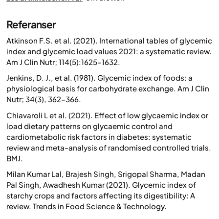
Referanser
Atkinson F.S. et al. (2021).
International tables of glycemic
index and glycemic load values 2021: a systematic review.
Am J Clin Nutr; 114(5):1625–1632.
Jenkins, D. J., et al. (1981).
Glycemic index of foods: a
physiological basis for carbohydrate exchange.
Am J Clin
Nutr; 34(3), 362–366.
Chiavaroli L et al. (2021).
Effect of low glycaemic index or
load dietary patterns on glycaemic control and
cardiometabolic risk factors in diabetes: systematic
review and meta-analysis of randomised controlled trials.
BMJ.
Milan Kumar Lal, Brajesh Singh, Srigopal Sharma, Madan
Pal Singh, Awadhesh Kumar (2021).
Glycemic index of
starchy crops and factors affecting its digestibility: A
review.
Trends in Food Science & Technology.