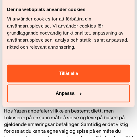
for eksempel sjokolade.
Denna webbplats använder cookies
Et annet eksempel som ofte trekkes frem som «bra» ut fra
Vi använder cookies för att förbättra din
GI-verdi, er peanøtter. For å komme opp i 50 g
användarupplevelse. Vi använder cookies för
karbohydrater må man spise 8 dl (550 g) peanøtter, noe
grundläggande nödvändig funktionalitet, anpassning av
som tilsvarer ca. 3300 kcal. Hvis man ønsker
vektnedgang, er det derfor viktig å ikke bare fokusere på
användarupplevelsen, analys och statik, samt anpassad,
GI, men se på helheten i kostholdet – næringsinntak og
riktad och relevant annonsering.
energimengde.
GI-metoden og Yazen
Tillåt alla
Det er generelt ingen problemer med å kombinere GI-
metoden med medisinsk behandling for vektnedgang. For
Anpassa
mange kan GI-dietten være en næringsrik og balansert
måte å spise på.
Hos Yazen anbefaler vi ikke én bestemt diett, men
fokuserer på en sunn måte å spise og leve på basert på
gjeldende ernæringsanbefalinger. Samtidig er det viktig
for oss at du kan ta egne valg og spise på en måte du