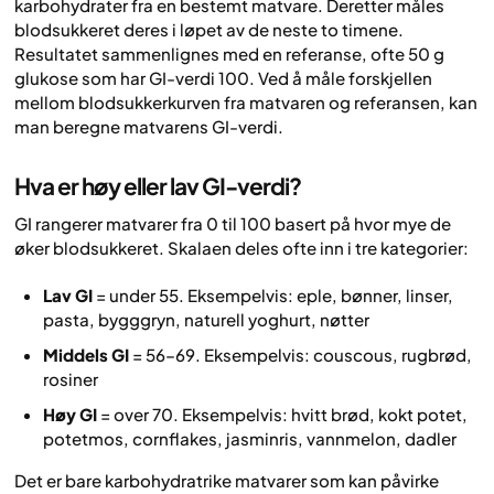
karbohydrater fra en bestemt matvare. Deretter måles
blodsukkeret deres i løpet av de neste to timene.
Resultatet sammenlignes med en referanse, ofte 50 g
glukose som har GI-verdi 100. Ved å måle forskjellen
mellom blodsukkerkurven fra matvaren og referansen, kan
man beregne matvarens GI-verdi.
Hva er høy eller lav GI-verdi?
GI rangerer matvarer fra 0 til 100 basert på hvor mye de
øker blodsukkeret. Skalaen deles ofte inn i tre kategorier:
Lav GI
= under 55. Eksempelvis: eple, bønner, linser,
pasta, bygggryn, naturell yoghurt, nøtter
Middels GI
= 56–69. Eksempelvis: couscous, rugbrød,
rosiner
Høy GI
= over 70. Eksempelvis: hvitt brød, kokt potet,
potetmos, cornflakes, jasminris, vannmelon, dadler
Det er bare karbohydratrike matvarer som kan påvirke