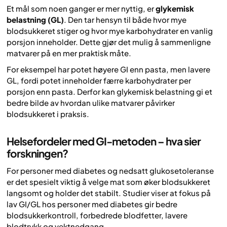
Et mål som noen ganger er mer nyttig, er
glykemisk
belastning (GL)
. Den tar hensyn til både hvor mye
blodsukkeret stiger og hvor mye karbohydrater en vanlig
porsjon inneholder. Dette gjør det mulig å sammenligne
matvarer på en mer praktisk måte.
For eksempel har potet høyere GI enn pasta, men lavere
GL, fordi potet inneholder færre karbohydrater per
porsjon enn pasta. Derfor kan glykemisk belastning gi et
bedre bilde av hvordan ulike matvarer påvirker
blodsukkeret i praksis.
Helsefordeler med GI-metoden – hva sier
forskningen?
For personer med diabetes og nedsatt glukosetoleranse
er det spesielt viktig å velge mat som øker blodsukkeret
langsomt og holder det stabilt. Studier viser at fokus på
lav GI/GL hos personer med diabetes gir bedre
blodsukkerkontroll, forbedrede blodfetter, lavere
blodtrykk og vektnedgang.