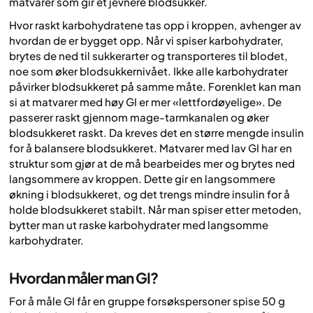
matvarer som gir et jevnere blodsukker.
Hvor raskt karbohydratene tas opp i kroppen, avhenger av
hvordan de er bygget opp. Når vi spiser karbohydrater,
brytes de ned til sukkerarter og transporteres til blodet,
noe som øker blodsukkernivået. Ikke alle karbohydrater
påvirker blodsukkeret på samme måte. Forenklet kan man
si at matvarer med høy GI er mer «lettfordøyelige». De
passerer raskt gjennom mage-tarmkanalen og øker
blodsukkeret raskt. Da kreves det en større mengde insulin
for å balansere blodsukkeret. Matvarer med lav GI har en
struktur som gjør at de må bearbeides mer og brytes ned
langsommere av kroppen. Dette gir en langsommere
økning i blodsukkeret, og det trengs mindre insulin for å
holde blodsukkeret stabilt. Når man spiser etter metoden,
bytter man ut raske karbohydrater med langsomme
karbohydrater.
Hvordan måler man GI?
For å måle GI får en gruppe forsøkspersoner spise 50 g