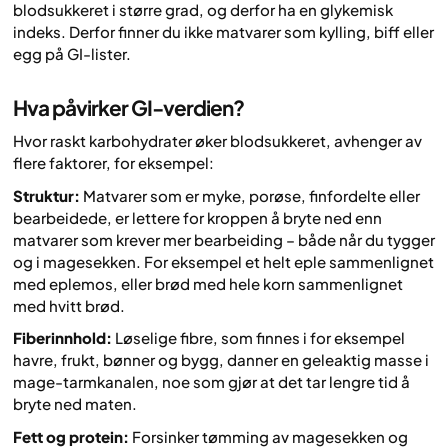
blodsukkeret i større grad, og derfor ha en glykemisk
indeks. Derfor finner du ikke matvarer som kylling, biff eller
egg på GI-lister.
Hva påvirker GI-verdien?
Hvor raskt karbohydrater øker blodsukkeret, avhenger av
flere faktorer, for eksempel:
Struktur:
Matvarer som er myke, porøse, finfordelte eller
bearbeidede, er lettere for kroppen å bryte ned enn
matvarer som krever mer bearbeiding – både når du tygger
og i magesekken. For eksempel et helt eple sammenlignet
med eplemos, eller brød med hele korn sammenlignet
med hvitt brød.
Fiberinnhold:
Løselige fibre, som finnes i for eksempel
havre, frukt, bønner og bygg, danner en geleaktig masse i
mage-tarmkanalen, noe som gjør at det tar lengre tid å
bryte ned maten.
Fett og protein:
Forsinker tømming av magesekken og