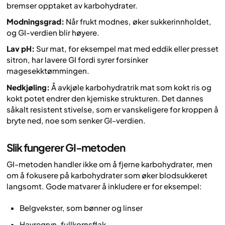
bremser opptaket av karbohydrater.
Modningsgrad:
Når frukt modnes, øker sukkerinnholdet,
og GI-verdien blir høyere.
Lav pH:
Sur mat, for eksempel mat med eddik eller presset
sitron, har lavere GI fordi syrer forsinker
magesekktømmingen.
Nedkjøling:
Å avkjøle karbohydratrik mat som kokt ris og
kokt potet endrer den kjemiske strukturen. Det dannes
såkalt resistent stivelse, som er vanskeligere for kroppen å
bryte ned, noe som senker GI-verdien.
Slik fungerer GI-metoden
GI-metoden handler ikke om å fjerne karbohydrater, men
om å fokusere på karbohydrater som øker blodsukkeret
langsomt. Gode matvarer å inkludere er for eksempel:
Belgvekster, som bønner og linser
Havregryn, fullkornsflak