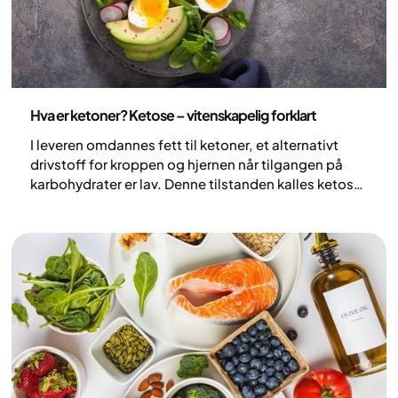
Ernæring
Hva er ketoner? Ketose – vitenskapelig forklart
I leveren omdannes fett til ketoner, et alternativt
drivstoff for kroppen og hjernen når tilgangen på
karbohydrater er lav. Denne tilstanden kalles ketose,
eller «keto» i dagligt språk, og er en viktig del av
kroppens evne til å tilpasse seg perioder med
begrenset energitilgang. I denne artikkelen forklares
ketoner og ketose: hva de er, hvordan de dannes, og
hvilken betydning de har.