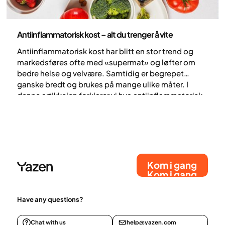
Ernæring
Antiinflammatorisk kost – alt du trenger å vite
Antiinflammatorisk kost har blitt en stor trend og
markedsføres ofte med «supermat» og løfter om
bedre helse og velvære. Samtidig er begrepet
ganske bredt og brukes på mange ulike måter. I
denne artikkelen forklarer vi hva antiinflammatorisk
kost egentlig innebærer, og hva du realistisk sett
kan forvente av eventuelle helseeffekter.
Kom i gang
Kom i gang
Have any questions?
Chat with us
help@yazen.com