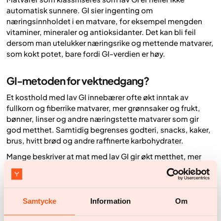
automatisk sunnere. GI sier ingenting om
næringsinnholdet i en matvare, for eksempel mengden
vitaminer, mineraler og antioksidanter. Det kan bli feil
dersom man utelukker næringsrike og mettende matvarer,
som kokt potet, bare fordi GI-verdien er høy.
GI-metoden for vektnedgang?
Et kosthold med lav GI innebærer ofte økt inntak av
fullkorn og fiberrike matvarer, mer grønnsaker og frukt,
bønner, linser og andre næringstette matvarer som gir
god metthet. Samtidig begrenses godteri, snacks, kaker,
brus, hvitt brød og andre raffinerte karbohydrater.
Mange beskriver at mat med lav GI gir økt metthet, mer
stabile energinivåer og mindre søtsug. GI kan derfor være
en god kostholdstilnærming for den som ønsker å gå ned i
vekt.
Samtycke
Information
Om
Men lavere GI betyr ikke automatisk lavt kaloriinntak.
Mange matvarer har lav GI på grunn av høyt fettinnhold,