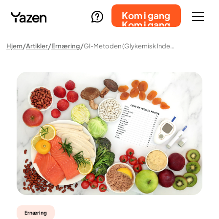
Kom i gang
Kom i gang
Hjem
Artikler
Ernæring
GI-Metoden (glykemisk Indeks): Kosthold For Et Jevnere Blodsukker
Ernæring