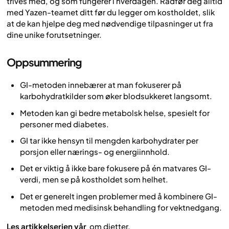
trives med, og som fungerer i hverdagen. Rådfør deg alltid
med Yazen-teamet ditt før du legger om kostholdet, slik
at de kan hjelpe deg med nødvendige tilpasninger ut fra
dine unike forutsetninger.
Oppsummering
GI-metoden innebærer at man fokuserer på
karbohydratkilder som øker blodsukkeret langsomt.
Metoden kan gi bedre metabolsk helse, spesielt for
personer med diabetes.
GI tar ikke hensyn til mengden karbohydrater per
porsjon eller nærings- og energiinnhold.
Det er viktig å ikke bare fokusere på én matvares GI-
verdi, men se på kostholdet som helhet.
Det er generelt ingen problemer med å kombinere GI-
metoden med medisinsk behandling for vektnedgang.
Les artikkelserien vår
om dietter.