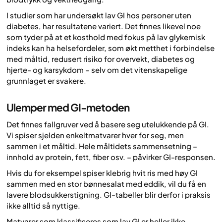
I studier som har undersøkt lav GI hos personer uten
diabetes, har resultatene variert. Det finnes likevel noe
som tyder på at et kosthold med fokus på lav glykemisk
indeks kan ha helsefordeler, som økt metthet i forbindelse
med måltid, redusert risiko for overvekt, diabetes og
hjerte- og karsykdom – selv om det vitenskapelige
grunnlaget er svakere.
Ulemper med GI-metoden
Det finnes fallgruver ved å basere seg utelukkende på GI.
Vi spiser sjelden enkeltmatvarer hver for seg, men
sammen i et måltid. Hele måltidets sammensetning –
innhold av protein, fett, fiber osv. – påvirker GI-responsen.
Hvis du for eksempel spiser klebrig hvit ris med høy GI
sammen med en stor bønnesalat med eddik, vil du få en
lavere blodsukkerstigning. GI-tabeller blir derfor i praksis
ikke alltid så nyttige.
Matvarer som klassifiseres som lav GI er heller ikke