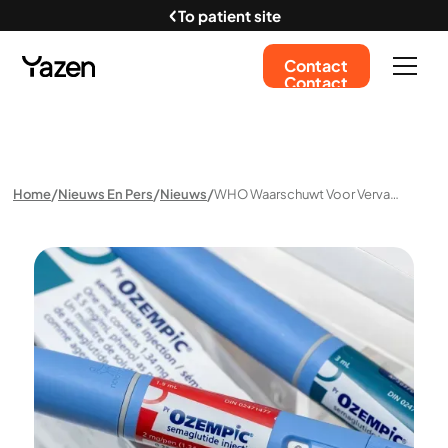
To patient site
Contact
Contact
Home
Nieuws En Pers
Nieuws
WHO Waarschuwt Voor Vervalste Afslank Medicatie. Dit Moet Je Weten!