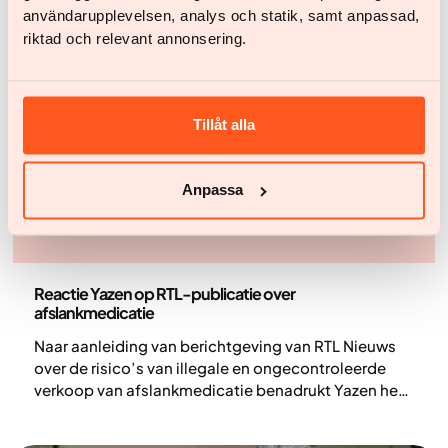
begeleiding en leefstijlverandering en over obesitas
användarupplevelsen, analys och statik, samt anpassad,
als chronische ziekte. Hieronder lees je een
riktad och relevant annonsering.
journalistieke samenvatting van het gesprek.
Tillåt alla
Anpassa
Persberichten
Reactie Yazen op RTL-publicatie over
afslankmedicatie
Naar aanleiding van berichtgeving van RTL Nieuws
over de risico’s van illegale en ongecontroleerde
verkoop van afslankmedicatie benadrukt Yazen het
belang van veilige, medisch begeleide obesitaszorg