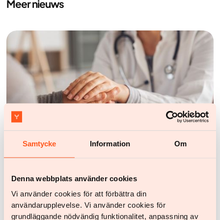
Meer nieuws
Samtycke
Information
Om
Nieuws
Yazen groeit door in Nederland. Country Managar
Nicole Diebels over de strijd tegen obesitas in
Nederland
Denna webbplats använder cookies
Vorige week was Nicole Diebels, country manager
Vi använder cookies för att förbättra din
Nederland van Yazen, te gast bij BNR Zakendoen. Ze
användarupplevelse. Vi använder cookies för
sprak over digitale obesitaszorg, medische
grundläggande nödvändig funktionalitet, anpassning av