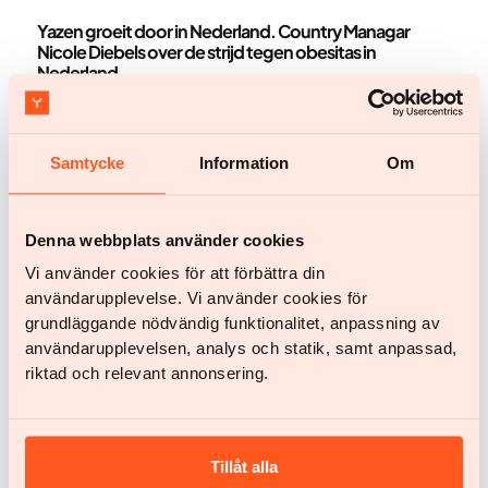
Nieuws
Yazen groeit door in Nederland. Country Managar
Nicole Diebels over de strijd tegen obesitas in
Nederland
Vorige week was Nicole Diebels, country manager
Nederland van Yazen, te gast bij BNR Zakendoen. Ze
sprak over digitale obesitaszorg, medische
Samtycke
Information
Om
begeleiding en leefstijlverandering en over obesitas
als chronische ziekte. Hieronder lees je een
journalistieke samenvatting van het gesprek.
Denna webbplats använder cookies
Vi använder cookies för att förbättra din
användarupplevelse. Vi använder cookies för
grundläggande nödvändig funktionalitet, anpassning av
användarupplevelsen, analys och statik, samt anpassad,
riktad och relevant annonsering.
Tillåt alla
Persberichten