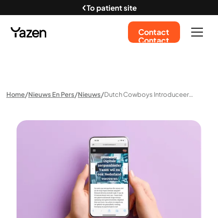
To patient site
Contact
Contact
Home
Nieuws En Pers
Nieuws
Dutch Cowboys Introduceert Yazen In Een Artikel