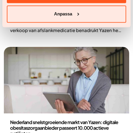
Reactie Yazen op RTL-publicatie over
afslankmedicatie
Anpassa
Naar aanleiding van berichtgeving van RTL Nieuws
over de risico’s van illegale en ongecontroleerde
verkoop van afslankmedicatie benadrukt Yazen het
belang van veilige, medisch begeleide obesitaszorg
Nieuws
Nederland snelstgroeiende markt van Yazen: digitale
obesitaszorgaanbieder passeert 10.000 actieve