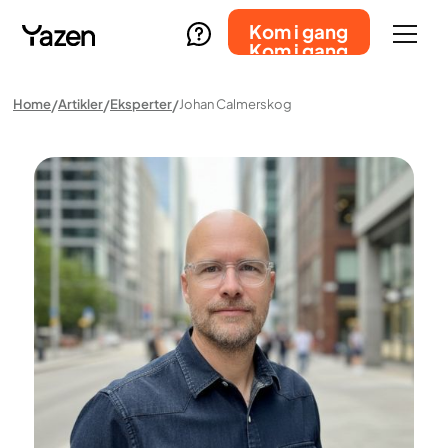
Kom i gang
Kom i gang
Home
Artikler
Eksperter
Johan Calmerskog