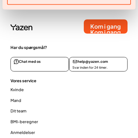
Kom i gang
Kom i gang
Har du spørgsmål?
Chat med os
help@yazen.com
Svar inden for 24 timer.
Vores service
Kvinde
Mand
Dit team
BMI-beregner
Anmeldelser