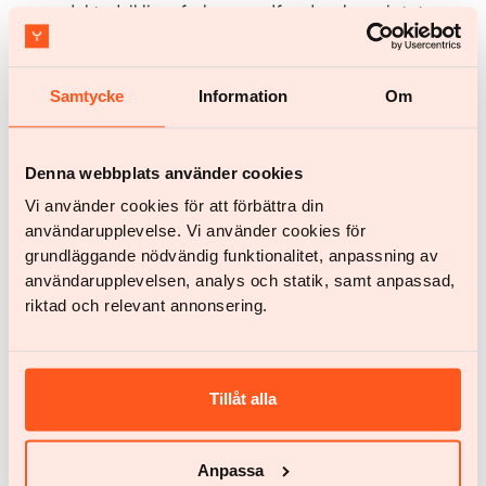
produktudvikling, forbrugeradfærd og langsigtet
vaneudvikling. Jeg sigter mod at gøre
sundhedskoncepter klare og handlingsorienterede
og at udvikle produkter og partnerskaber, der reelt
Samtycke
Information
Om
støtter mennesker i at opretholde et bæredygtigt
velvære.
Denna webbplats använder cookies
Vi använder cookies för att förbättra din
användarupplevelse. Vi använder cookies för
Artikler af
Johan Calmerskog
grundläggande nödvändig funktionalitet, anpassning av
användarupplevelsen, analys och statik, samt anpassad,
riktad och relevant annonsering.
Ingen artikler fundet.
Alle artikler
Alle artikler
Tillåt alla
Anpassa