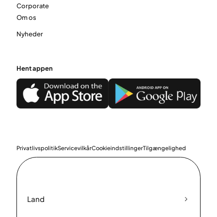
Corporate
Om os
Nyheder
Hent appen
Privatlivspolitik
Servicevilkår
Cookieindstillinger
Tilgængelighed
Land