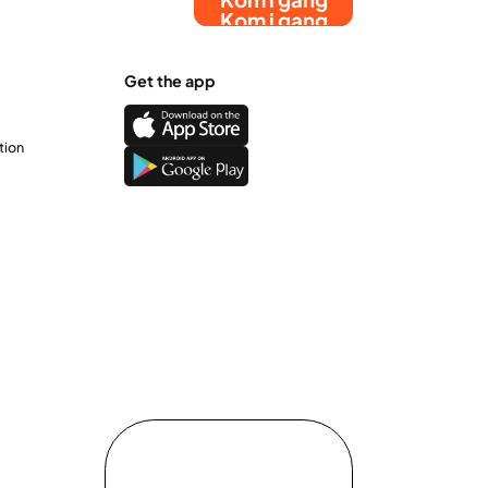
Kom i gang
Get the app
tion