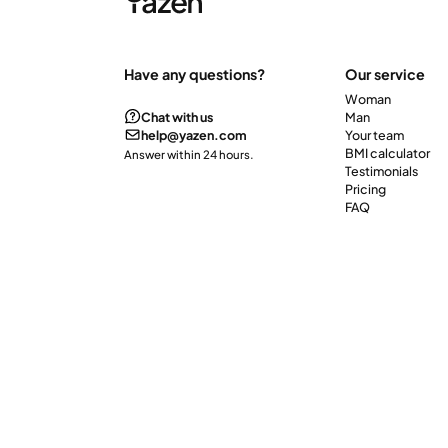
Have any questions?
Our service
Woman
Chat with us
Man
help@yazen.com
Your team
BMI calculator
Answer within 24 hours.
Testimonials
Pricing
FAQ