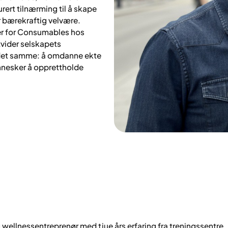
ert tilnærming til å skape
r bærekraftig velvære.
er for Consumables hos
vider selskapets
 det samme: å omdanne ekte
ennesker å opprettholde
wellnessentreprenør med tjue års erfaring fra treningssentre,