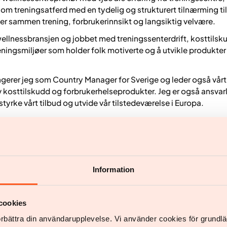
m treningsatferd med en tydelig og strukturert tilnærming ti
er sammen trening, forbrukerinnsikt og langsiktig velvære.
 og wellnessbransjen og jobbet med treningssenterdrift, kosttil
ningsmiljøer som holder folk motiverte og å utvikle produkter 
ungerer jeg som Country Manager for Sverige og leder også v
v kosttilskudd og forbrukerhelseprodukter. Jeg er også ansvar
tyrke vårt tilbud og utvide vår tilstedeværelse i Europa.
virkelige innsikter fra trening og helse med produktutvikling, 
unnskap tydelig og praktisk anvendbar, og å utvikle produkter
 bærekraftig velvære.
Information
cookies
förbättra din användarupplevelse. Vi använder cookies för grund