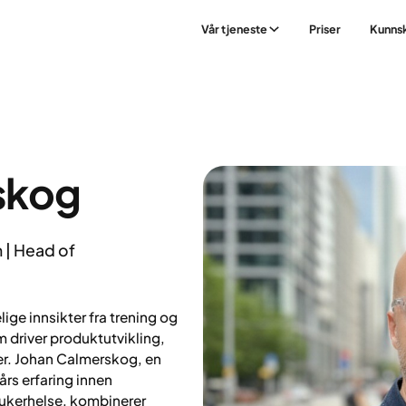
Vår tjeneste
Priser
Kunns
skog
 | Head of
lige innsikter fra trening og
m driver produktutvikling,
er. Johan Calmerskog, en
års erfaring innen
rukerhelse, kombinerer