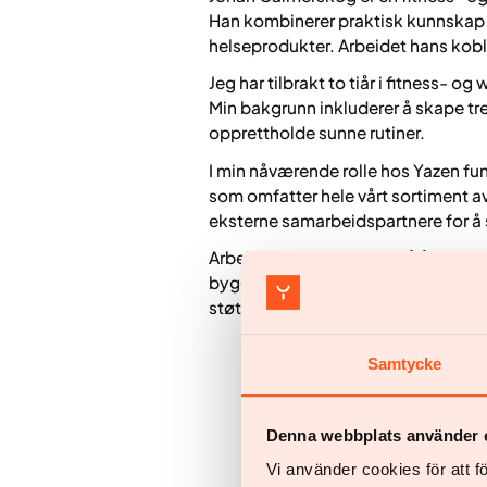
Han kombinerer praktisk kunnskap o
helseprodukter. Arbeidet hans kobl
Jeg har tilbrakt to tiår i fitness-
Min bakgrunn inkluderer å skape tre
opprettholde sunne rutiner.
I min nåværende rolle hos Yazen f
som omfatter hele vårt sortiment a
eksterne samarbeidspartnere for å s
Arbeidet mitt fokuserer på å koble 
bygging. Jeg ønsker å gjøre helsek
støtter mennesker i å opprettholde
Samtycke
Denna webbplats använder 
Vi använder cookies för att 