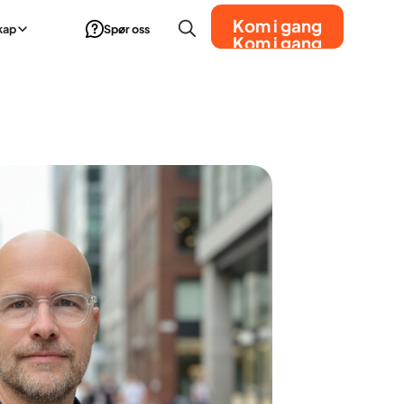
Kom i gang
kap
Spør oss
Kom i gang