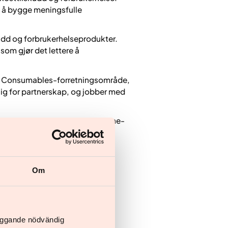
l å bygge meningsfulle
skudd og forbrukerhelseprodukter.
som gjør det lettere å
årt Consumables-forretningsområde,
lig for partnerskap, og jobber med
forbrukeratferd og langsiktig vane­
 og partnerskap som virkelig
Om
läggande nödvändig