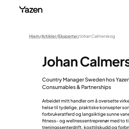
Hjem
Artikler
Eksperter
Johan Calmerskog
Johan Calmer
Country Manager Sweden hos Yazen
Consumables & Partnerships
Arbeidet mitt handler om å oversette virke
helse til tydelige, praktiske konsepter so
forbrukeratferd og langsiktige sunne van
fitness- og wellnessentreprenør med to ti
treningssenterdrift, kosttilskudd og forb