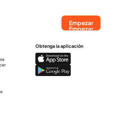
Empezar
Empezar
Obtenga la aplicación
ros
cer
os