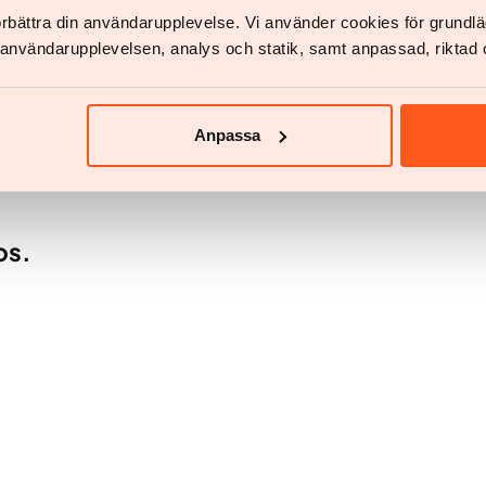
förbättra din användarupplevelse. Vi använder cookies för grund
v användarupplevelsen, analys och statik, samt anpassad, riktad 
Anpassa
lmerskog
os.