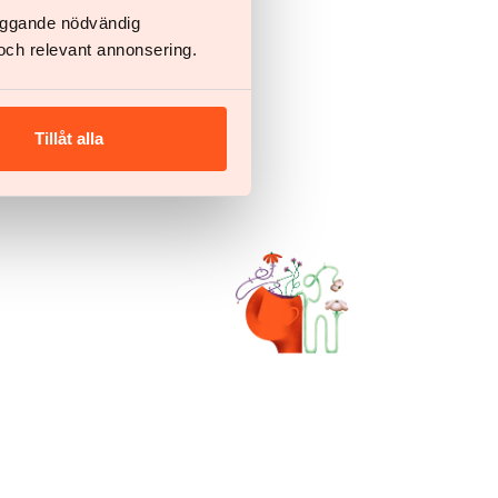
läggande nödvändig
och relevant annonsering.
Tillåt alla