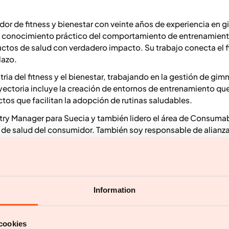
r de fitness y bienestar con veinte años de experiencia en g
conocimiento práctico del comportamiento de entrenamiento
uctos de salud con verdadero impacto. Su trabajo conecta el f
lazo.
ria del fitness y el bienestar, trabajando en la gestión de g
ayectoria incluye la creación de entornos de entrenamiento qu
tos que facilitan la adopción de rutinas saludables.
ntry Manager para Suecia y también lidero el área de Consuma
e salud del consumidor. También soy responsable de alianza
stra oferta y expandir nuestra presencia en Europa.
nocimientos reales del entrenamiento y el bienestar con el de
 construcción de hábitos a largo plazo. Mi objetivo es hacer
tos y alianzas que realmente ayuden a las personas a mantener
Information
cookies