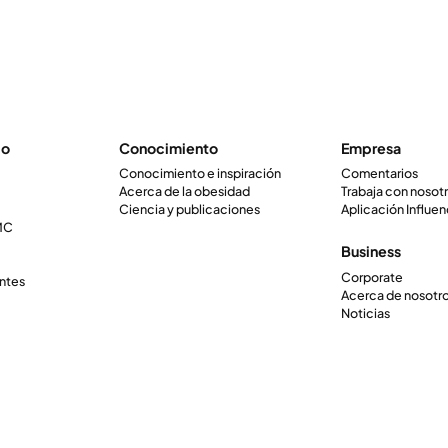
io
Conocimiento
Empresa
Conocimiento e inspiración
Comentarios
Acerca de la obesidad
Trabaja con nosot
Ciencia y publicaciones
Aplicación Influen
IMC
Business
Corporate
ntes
Acerca de nosotr
Noticias