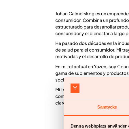
Johan Calmerskog es un emprendedo
consumidor. Combina un profundo 
estructurado para desarrollar prod
consumidor y el bienestar a largo p
He pasado dos décadas en la indust
de salud para el consumidor. Mi tr
motivadas y el desarrollo de produc
En mi rol actual en Yazen, soy Cou
gama de suplementos y productos d
socios externos para fortalecer nue
Mi trabajo se centra en conectar co
comportamiento del consumidor y la
claros y aplicables, y crear produc
Samtycke
Denna webbplats använder 