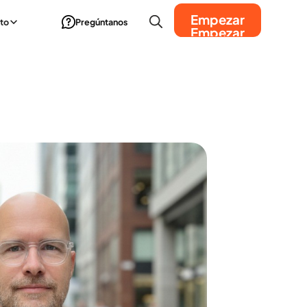
Empezar
to
Pregúntanos
Empezar