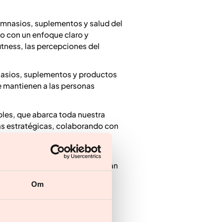
imnasios, suplementos y salud del
 con un enfoque claro y
itness, las percepciones del
imnasios, suplementos y productos
e mantienen a las personas
bles, que abarca toda nuestra
s estratégicas, colaborando con
sarrollo de productos, el
 que los conceptos de salud sean
 un bienestar sostenible.
Om