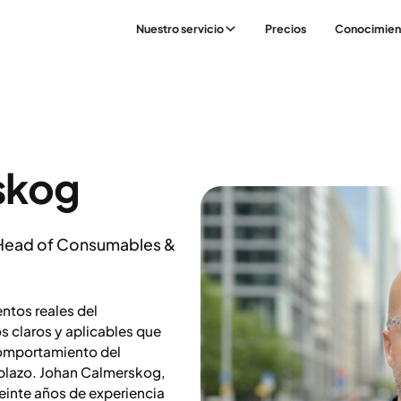
Nuestro servicio
Precios
Conocimien
skog
 Head of Consumables &
entos reales del
s claros y aplicables que
comportamiento del
 plazo. Johan Calmerskog,
einte años de experiencia