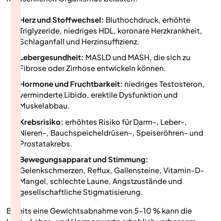
Herz und Stoffwechsel:
Bluthochdruck, erhöhte
Triglyzeride, niedriges HDL, koronare Herzkrankheit,
Schlaganfall und Herzinsuffizienz.
Lebergesundheit:
MASLD und MASH, die sich zu
Fibrose oder Zirrhose entwickeln können.
Hormone und Fruchtbarkeit:
niedriges Testosteron,
verminderte Libido, erektile Dysfunktion und
Muskelabbau.
Krebsrisiko:
erhöhtes Risiko für Darm-, Leber-,
Nieren-, Bauchspeicheldrüsen-, Speiseröhren- und
Prostatakrebs.
Bewegungsapparat und Stimmung:
Gelenkschmerzen, Reflux, Gallensteine, Vitamin-D-
Mangel, schlechte Laune, Angstzustände und
gesellschaftliche Stigmatisierung.‍
Bereits eine Gewichtsabnahme von 5-10 % kann die