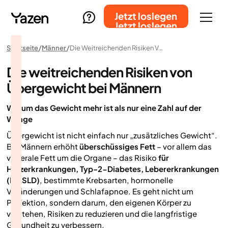
Jetzt loslegen
Jetzt loslegen
Startseite
Männer
Die Weitreichenden Risiken Von Übergewicht Bei Männern
Die weitreichenden Risiken von
Übergewicht bei Männern
Warum das Gewicht mehr ist als nur eine Zahl auf der
Waage
Übergewicht ist nicht einfach nur „zusätzliches Gewicht“.
Bei Männern erhöht
überschüssiges Fett
– vor allem das
viszerale Fett um die Organe – das Risiko
für
Herzerkrankungen, Typ-2-Diabetes, Lebererkrankungen
(MASLD)
, bestimmte Krebsarten, hormonelle
Veränderungen und Schlafapnoe. Es geht nicht um
Perfektion, sondern darum, den eigenen Körper zu
verstehen, Risiken zu reduzieren und die langfristige
Gesundheit zu verbessern.