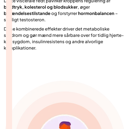
Dette viscerale fedt påvirker kroppens regulering af
blodtryk, kolesterol og blodsukker
, øger
betændelsestilstande
og forstyrrer
hormonbalancen
–
særligt testosteron.
Disse kombinerede effekter driver det metaboliske
syndrom og gør mænd mere sårbare over for tidlig hjerte-
kar-sygdom, insulinresistens og andre alvorlige
komplikationer.