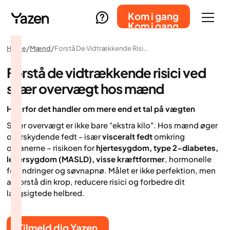
Kom i gang
Kom i gang
Home
Mænd
Forstå De Vidtrækkende Risici Ved Svær Overvægt Hos Mænd
Forstå de vidtrækkende risici ved
svær overvægt hos mænd
Hvorfor det handler om mere end et tal på vægten
Svær overvægt er ikke bare "ekstra kilo". Hos mænd øger
overskydende fedt - især
visceralt fedt
omkring
organerne – risikoen for
hjertesygdom, type 2-diabetes,
leversygdom (MASLD), visse kræftformer
, hormonelle
forandringer og søvnapnø. Målet er ikke perfektion, men
at forstå din krop, reducere risici og forbedre dit
langsigtede helbred.
Tilmeld dig Yazen