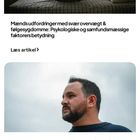
Medicin
Mænds udfordringer med svær overvægt &
følgesygdomme: Psykologiske og samfundsmæssige
faktorers betydning
Læs artikel
Medicin