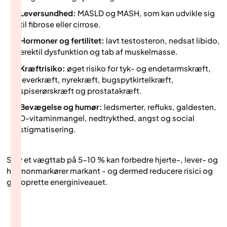
Leversundhed:
MASLD og MASH, som kan udvikle sig
til fibrose eller cirrose.
Hormoner og fertilitet:
lavt testosteron, nedsat libido,
erektil dysfunktion og tab af muskelmasse.
Kræftrisiko:
øget risiko for tyk- og endetarmskræft,
leverkræft, nyrekræft, bugspytkirtelkræft,
spiserørskræft og prostatakræft.
Bevægelse og humør:
ledsmerter, refluks, galdesten,
D-vitaminmangel, nedtrykthed, angst og social
stigmatisering.
Selv et vægttab på 5-10 % kan forbedre hjerte-, lever- og
hormonmarkører markant - og dermed reducere risici og
genoprette energiniveauet.