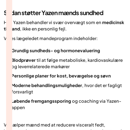
Sådan støtter Yazen mænds sundhed
Hos Yazen behandler vi svær overvægt som en
medicinsk
tilstand
, ikke en personlig fejl.
Vores lægeledet mandeprogram indeholder:
Grundig sundheds- og hormonevaluering
Blodprøver
til at følge metaboliske, kardiovaskulære
og leverrelaterede markører
Personlige planer for kost, bevægelse og søvn
Moderne behandlingsmuligheder
, hvor det er fagligt
forsvarligt
Løbende fremgangssporing
og coaching via Yazen-
appen
Vi hjælper mænd med at reducere visceralt fedt,