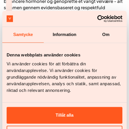
balancere hormoner og genoprette et varigt velvære - alt
sammen gennem evidensbaseret og respektfuld
behandling.
Samtycke
Information
Om
Sådan kan du komme i gang
i dag
Denna webbplats använder cookies
Vi använder cookies för att förbättra din
användarupplevelse. Vi använder cookies för
grundläggande nödvändig funktionalitet, anpassning av
användarupplevelsen, analys och statik, samt anpassad,
Tilmeld dig via vores hjemmeside
1
riktad och relevant annonsering.
Besvar nogle få spørgsmål på 2 minutter, så vi
bedre kan forstå dig og dine mål. For at indsende
dine svar skal du logge sikkert ind med iDIN. Det er
Tillåt alla
en pålidelig online identifikationsmetode, der gør
Download Yazen-appen
2
det nemt for dig at bekræfte din identitet og