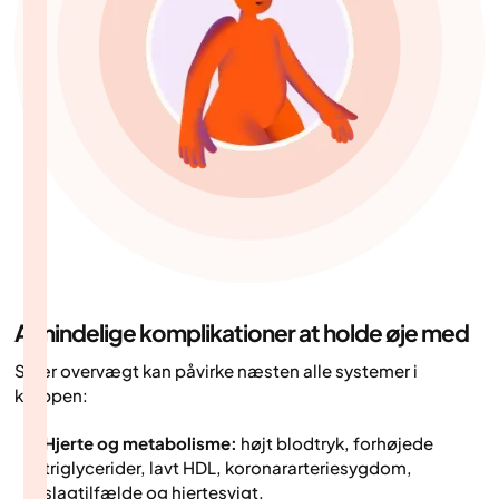
Almindelige komplikationer at holde øje med
Svær overvægt kan påvirke næsten alle systemer i
kroppen:
Hjerte og metabolisme:
højt blodtryk, forhøjede
triglycerider, lavt HDL, koronararteriesygdom,
slagtilfælde og hjertesvigt.