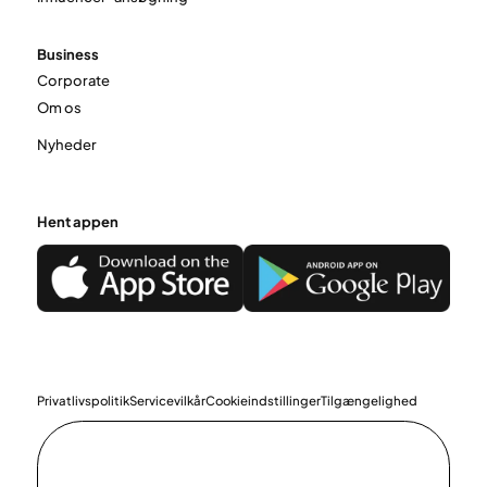
Business
Corporate
Om os
Nyheder
Hent appen
Privatlivspolitik
Servicevilkår
Cookieindstillinger
Tilgængelighed