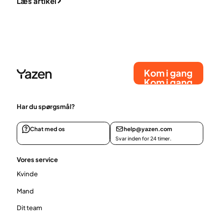
Læs artikel
Kom i gang
Kom i gang
Har du spørgsmål?
Chat med os
help@yazen.com
Svar inden for 24 timer.
Vores service
Kvinde
Mand
Dit team