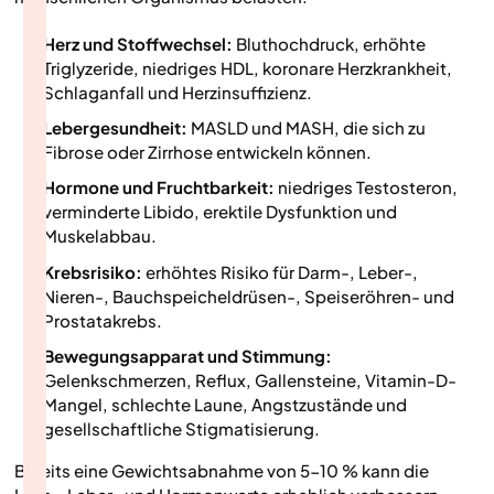
Herz und Stoffwechsel:
Bluthochdruck, erhöhte
Triglyzeride, niedriges HDL, koronare Herzkrankheit,
Schlaganfall und Herzinsuffizienz.
Lebergesundheit:
MASLD und MASH, die sich zu
Fibrose oder Zirrhose entwickeln können.
Hormone und Fruchtbarkeit:
niedriges Testosteron,
verminderte Libido, erektile Dysfunktion und
Muskelabbau.
Krebsrisiko:
erhöhtes Risiko für Darm-, Leber-,
Nieren-, Bauchspeicheldrüsen-, Speiseröhren- und
Prostatakrebs.
Bewegungsapparat und Stimmung:
Gelenkschmerzen, Reflux, Gallensteine, Vitamin-D-
Mangel, schlechte Laune, Angstzustände und
gesellschaftliche Stigmatisierung.‍
Bereits eine Gewichtsabnahme von 5-10 % kann die