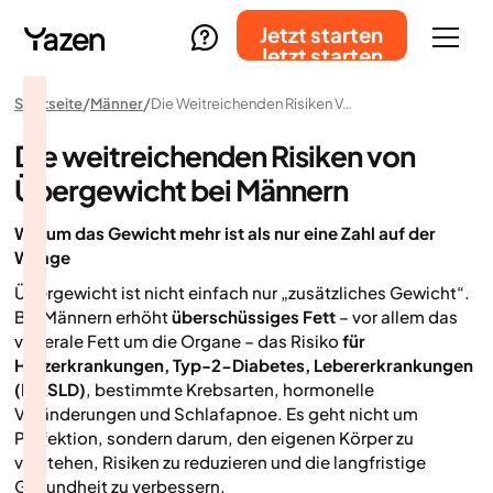
Jetzt starten
Jetzt starten
Startseite
Männer
Die Weitreichenden Risiken Von Übergewicht Bei Männern
Die weitreichenden Risiken von
Übergewicht bei Männern
Warum das Gewicht mehr ist als nur eine Zahl auf der
Waage
Übergewicht ist nicht einfach nur „zusätzliches Gewicht“.
Bei Männern erhöht
überschüssiges Fett
– vor allem das
viszerale Fett um die Organe – das Risiko
für
Herzerkrankungen, Typ-2-Diabetes, Lebererkrankungen
(MASLD)
, bestimmte Krebsarten, hormonelle
Veränderungen und Schlafapnoe. Es geht nicht um
Perfektion, sondern darum, den eigenen Körper zu
verstehen, Risiken zu reduzieren und die langfristige
Gesundheit zu verbessern.