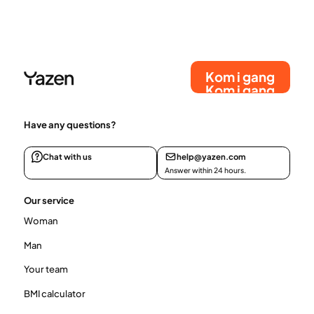
Kom i gang
Kom i gang
Have any questions?
Chat with us
help@yazen.com
Answer within 24 hours.
Our service
Woman
Man
Your team
BMI calculator