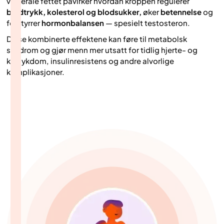
viscerale fettet påvirker hvordan kroppen regulerer
blodtrykk, kolesterol og blodsukker,
øker
betennelse
og
forstyrrer
hormonbalansen
— spesielt testosteron.
Disse kombinerte effektene kan føre til metabolsk
syndrom og gjør menn mer utsatt for tidlig hjerte- og
karsykdom, insulinresistens og andre alvorlige
komplikasjoner.