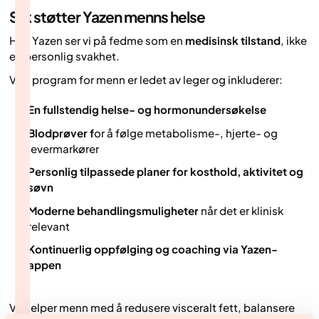
Slik støtter Yazen menns helse
Hos Yazen ser vi på fedme som en
medisinsk tilstand
, ikke
en personlig svakhet.
Vårt program for menn er ledet av leger og inkluderer:
En fullstendig helse- og hormonundersøkelse
Blodprøver f
or å følge metabolisme-, hjerte- og
levermarkører
Personlig tilpassede planer for kosthold, aktivitet og
søvn
Moderne behandlingsmuligheter
når det er klinisk
relevant
Kontinuerlig oppfølging og coaching via Yazen-
appen
Vi hjelper menn med å redusere visceralt fett, balansere