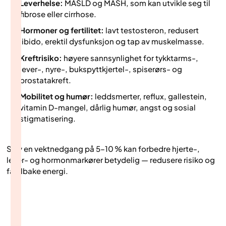
Leverhelse:
MASLD og MASH, som kan utvikle seg til
fibrose eller cirrhose.
Hormoner og fertilitet:
lavt testosteron, redusert
libido, erektil dysfunksjon og tap av muskelmasse.
Kreftrisiko:
høyere sannsynlighet for tykktarms-,
lever-, nyre-, bukspyttkjertel-, spiserørs- og
prostatakreft.
Mobilitet og humør:
leddsmerter, reflux, gallestein,
vitamin D-mangel, dårlig humør, angst og sosial
stigmatisering.
Selv en vektnedgang på 5–10 % kan forbedre hjerte-,
lever- og hormonmarkører betydelig — redusere risiko og
få tilbake energi.