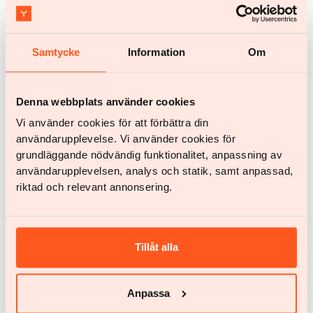
hormoner og gjenopprette varig velvære – alt basert på
vitenskap og respekt.
Samtycke
Information
Om
Denna webbplats använder cookies
Slik kan du starte
i dag
Vi använder cookies för att förbättra din
användarupplevelse. Vi använder cookies för
grundläggande nödvändig funktionalitet, anpassning av
användarupplevelsen, analys och statik, samt anpassad,
riktad och relevant annonsering.
Registrer deg på nettstedet vårt
1
Svar på noen raske spørsmål (det tar bare 2
Tillåt alla
minutter!) for å hjelpe oss å med å forstå deg og
målene dine bedre.
Last ned Yazen-appen
2
Anpassa
Kom i gang