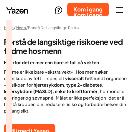
Kom i gang
Kom i gang
Hjem
Menn
Forstå De Langsiktige Risikoene Ved Fedme Hos Menn
Forstå de langsiktige risikoene ved
fedme hos menn
Hvorfor det er mer enn bare et tall på vekten
Fedme er ikke bare «ekstra vekt». Hos menn øker
overskudd av fett — spesielt
visceralt fett
rundt organene
— risikoen for
hjertesykdom, type 2-diabetes,
leversykdom (MASLD), enkelte kreftformer
, hormonelle
endringer og søvnapné. Målet er ikke perfeksjon; det er å
forstå kroppen din, redusere risiko og forbedre helsen din
på lang sikt.
Bli med i Yazen