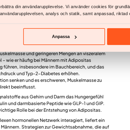
ale Rolle bei der Gewichtsregulation. Viele Hormone
förbättra din användarupplevelse. Vi använder cookies för grund
wicht – kein einzelnes Hormon ist allein
v användarupplevelsen, analys och statik, samt anpassad, riktad 
Hunger, Sättigung, Stoffwechsel und
für die Männergesundheit. Es wird hauptsächlich in
Anpassa
ufbau, die Knochendichte und beeinflusst die
Muskelmasse und geringeren Mengen an viszeralem
l – wie er häufig bei Männern mit Adipositas
 führen, insbesondere im Bauchbereich, und das
ochdruck und Typ-2-Diabetes erhöhen.
ation senken und es erschweren, Muskelmasse zu
rekt beeinflusst.
gnalstoffe aus Gehirn und Darm das Hungergefühl
nsulin und darmbasierte Peptide wie GLP-1 und GIP.
ichtige Rolle bei der Entstehung von Adipositas.
xen hormonellen Netzwerk interagiert, liefert ein
i Männern. Strategien zur Gewichtsabnahme, die auf