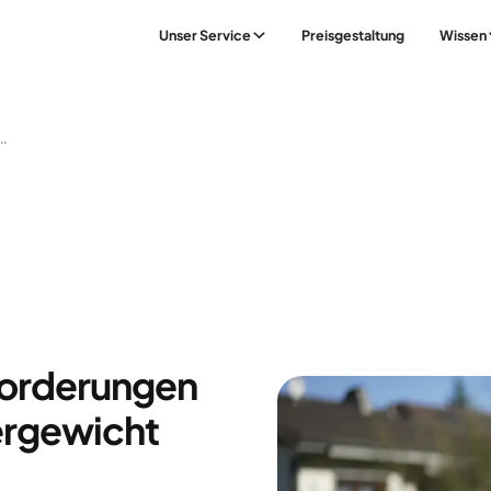
Unser Service
Preisgestaltung
Wissen
ngen Von Männern Bei Übergewicht Und Adipositas – Begleiterkrankungen Und Komplikationen
orderungen
ergewicht