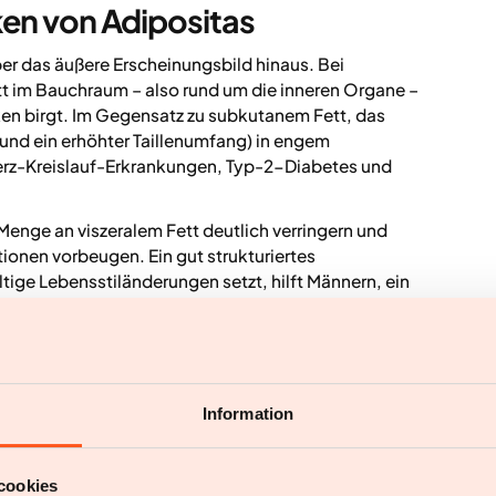
iken von Adipositas
er das äußere Erscheinungsbild hinaus. Bei
tt im Bauchraum – also rund um die inneren Organe –
n birgt. Im Gegensatz zu subkutanem Fett, das
t (und ein erhöhter Taillenumfang) in engem
rz-Kreislauf-Erkrankungen, Typ-2-Diabetes und
enge an viszeralem Fett deutlich verringern und
onen vorbeugen. Ein gut strukturiertes
ge Lebensstiländerungen setzt, hilft Männern, ein
stig zu halten.
 Fett kann eine starke Motivation sein, um positive
heit zur Priorität zu machen.
Information
er Gewichtsregulation von
cookies