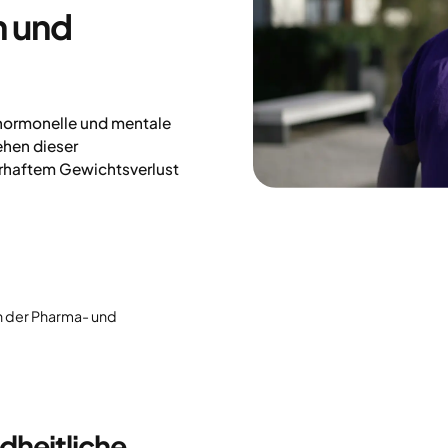
n und
 hormonelle und mentale
ehen dieser
erhaftem Gewichtsverlust
in der Pharma- und
heitliche