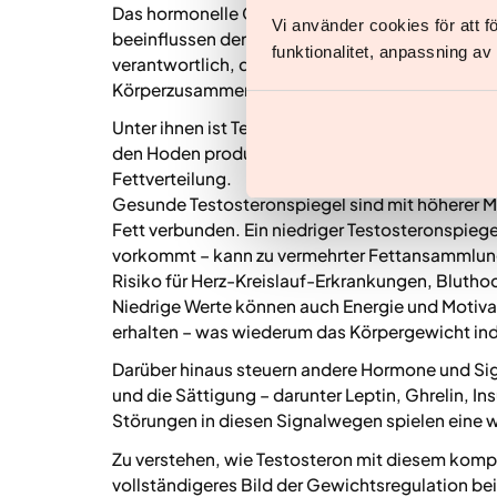
Das hormonelle Gleichgewicht spielt eine zentr
Vi använder cookies för att 
beeinflussen den Stoffwechsel und das Körperge
funktionalitet, anpassning a
verantwortlich, doch sie wirken zusammen, um 
Körperzusammensetzung zu steuern.
Unter ihnen ist Testosteron besonders relevant 
den Hoden produziert, unterstützt den Muskela
Fettverteilung.
Gesunde Testosteronspiegel sind mit höherer 
Fett verbunden. Ein niedriger Testosteronspiege
vorkommt – kann zu vermehrter Fettansammlung
Risiko für Herz-Kreislauf-Erkrankungen, Bluth
Niedrige Werte können auch Energie und Motiv
erhalten – was wiederum das Körpergewicht indi
Darüber hinaus steuern andere Hormone und Si
und die Sättigung – darunter Leptin, Ghrelin, I
Störungen in diesen Signalwegen spielen eine w
Zu verstehen, wie Testosteron mit diesem komple
vollständigeres Bild der Gewichtsregulation be