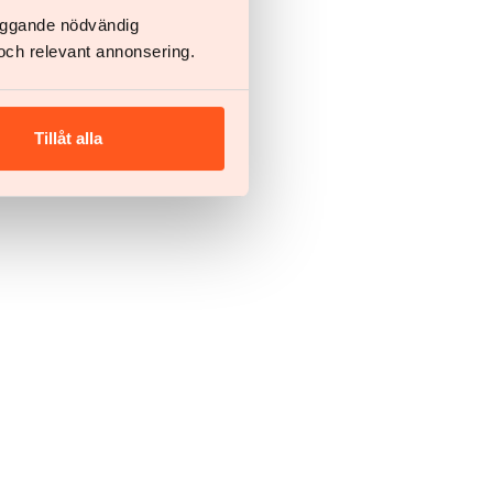
läggande nödvändig
och relevant annonsering.
Tillåt alla