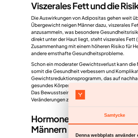
Viszerales Fett und die Ris
Die Auswirkungen von Adipositas gehen weit üb
Übergewicht neigen Männer dazu, viszerales Fe
anzusammeln, was besondere Gesundheitsrisike
direkt unter der Haut liegt, steht viszerales Fet
Zusammenhang mit einem höheren Risiko für He
andere ernsthafte Gesundheitsprobleme.
Schon ein moderater Gewichtsverlust kann die M
somit die Gesundheit verbessern und Komplikati
Gewichtsreduktionsprogramm, das auf nachhalti
gesundes Körpergewicht zu erreichen und langfri
Das Bewusstsein für die Gefahren von viszeralem
Veränderungen zu starten und die eigene Gesund
Samtycke
Hormonelle Faktoren bei d
Männern
Denna webbplats använder 