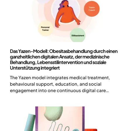
Wissenschaft und Veröffentlichungen
Das Yazen-Modell: Obesitasbehandlung durch einen
ganzheitlichen digitalen Ansatz, der medizinische
Behandlung, Lebensstilintervention und soziale
Unterstützung integriert
The Yazen model integrates medical treatment,
behavioural support, education, and social
engagement into one continuous digital care
pathway. By combining multidisciplinary expertise
with high accessibility and ongoing patient
interaction, the model aims to support sustainable
obesity treatment and long-term health
improvement.