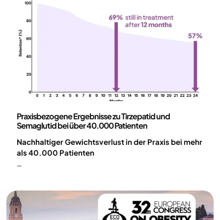
Wissenschaft und Veröffentlichungen
Praxisbezogene Ergebnisse zu Tirzepatid und
Semaglutid bei über 40.000 Patienten
Nachhaltiger Gewichtsverlust in der Praxis bei mehr
als 40.000 Patienten
Im Rahmen eines umfassenden digitalen
Versorgungsmodells zur Behandlung von Adipositas
konnte mit einer GLP-1-basierten medikamentösen
Therapie ein erheblicher Gewichtsverlust erzielt
werden. Die Ergebnisse konnten bis zu 24 Monate