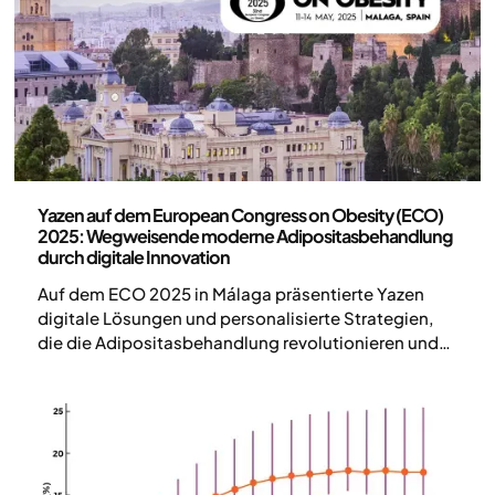
lang gehalten werden, wobei sich 57 % der
Patienten weiterhin in Behandlung befanden – ein
Beleg für die hohe Langzeitwirksamkeit in der
klinischen Praxis.
Wissenschaft und Veröffentlichungen
Yazen auf dem European Congress on Obesity (ECO)
2025: Wegweisende moderne Adipositasbehandlung
durch digitale Innovation
Auf dem ECO 2025 in Málaga präsentierte Yazen
digitale Lösungen und personalisierte Strategien,
die die Adipositasbehandlung revolutionieren und
die gesundheitlichen Ergebnisse signifikant
verbessern.