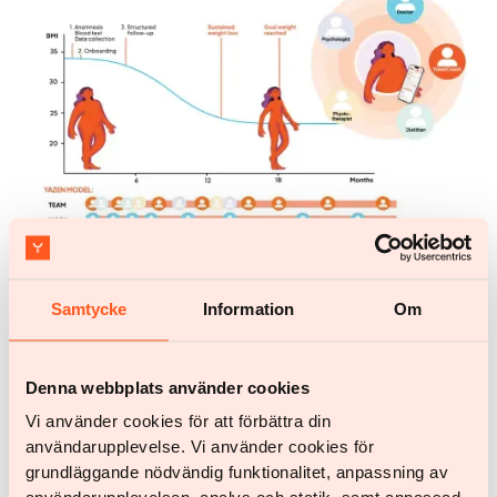
Wissenschaft und Veröffentlichungen
Das Yazen-Modell – Moderne Adipositasbehandlung
über ein digitales Versorgungsmodell. Eine
beschreibende Analyse
Samtycke
Information
Om
Das Yazen-Modell geht über traditionelle Methoden
Denna webbplats använder cookies
hinaus und bietet Patienten Werkzeuge zur
Krankheitsbewältigung, indem es medizinische und
Vi använder cookies för att förbättra din
verhaltensbezogene Aspekte, Aufklärung und
användarupplevelse. Vi använder cookies för
soziale Unterstützung über eine digitale Plattform
grundläggande nödvändig funktionalitet, anpassning av
für zugängliche, kontinuierliche und effektive