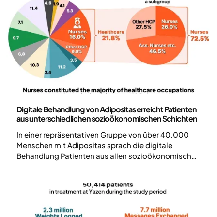
Wissenschaft und Veröffentlichungen
Digitale Behandlung von Adipositas erreicht Patienten
aus unterschiedlichen sozioökonomischen Schichten
In einer repräsentativen Gruppe von über 40.000
Menschen mit Adipositas sprach die digitale
Behandlung Patienten aus allen sozioökonomischen
Gruppen an, einschließlich der
Bevölkerungsgruppen mit niedrigem und mittlerem
Einkommen. Die Erschwinglichkeit der Behandlung
erwies sich jedoch als Hauptgrund für ihren
Abbruch, wobei finanzielle Hindernisse den