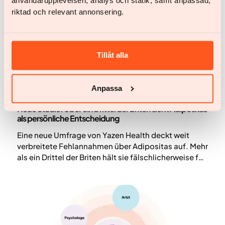
användarupplevelsen, analys och statik, samt anpassad,
Gewichtsreduktion und Gewichtserhaltung
riktad och relevant annonsering.
kombiniert.
Tillåt alla
Anpassa
Wissenschaft und Veröffentlichungen
Neue Studie: Über ein Drittel der Briten sieht Adipositas
als persönliche Entscheidung
Eine neue Umfrage von Yazen Health deckt weit
verbreitete Fehlannahmen über Adipositas auf. Mehr
als ein Drittel der Briten hält sie fälschlicherweise für
eine persönliche Entscheidung statt für eine
chronische Krankheit. Die Ergebnisse unterstreichen
den dringenden Bedarf an besserer Aufklärung und
medizinisch geführter Adipositasbehandlung.