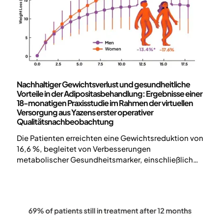
Wissenschaft und Veröffentlichungen
Nachhaltiger Gewichtsverlust und gesundheitliche
Vorteile in der Adipositasbehandlung: Ergebnisse einer
18-monatigen Praxisstudie im Rahmen der virtuellen
Versorgung aus Yazens erster operativer
Qualitätsnachbeobachtung
Die Patienten erreichten eine Gewichtsreduktion von
16,6 %, begleitet von Verbesserungen
metabolischer Gesundheitsmarker, einschließlich
Laborwerten, trotz eingeschränkter
Medikamentenversorgung und ohne die maximal
empfohlene Dosis von Semaglutid. 70 % der
Patienten nahmen nach 12 Monaten weiterhin am
Programm teil.