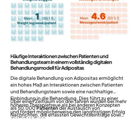
langfristigen Zugang zur Versorgung und deren
Fortführung unverhältnismäßig stark
beeinträchtigten
Wissenschaft und Veröffentlichungen
Häufige Interaktionen zwischen Patienten und
Behandlungsteam in einem vollständig digitalen
Behandlungsmodell für Adipositas
Die digitale Behandlung von Adipositas ermöglicht
ein hohes Maß an Interaktionen zwischen Patienten
und Behandlungsteam sowie eine nachhaltige
Einbindung in die Behandlung. Dies führt zu einer
Über einen Zeitraum von drei Jahren wurden bei mehr
höheren Therapietreue als bei anderen Konzepten
als 50.000
Patienten
der Austausch von
und fördert möglicherweise den langfristigen Erfolg
Nachrichten, die erfassten Gewichtseinträge sowie
der Behandlung.
die Therapietreue quantifiziert.