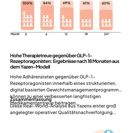
Wissenschaft und Veröffentlichungen
Hohe Therapietreue gegenüber GLP-1-
Rezeptoragonisten: Ergebnisse nach 18 Monaten aus
dem Yazen-Modell
Hohe Adhärenzraten gegenüber GLP-1-
Rezeptoragonisten innerhalb eines strukturierten,
digital basierten Gewichtsmanagementprogramms
können zu einer verbesserten langfristigen
Zusammenfassung
Medikamententreue beitragen.
Diese Real-World-Analyse aus Yazens erster groß
angelegter operativer Qualitätsnachverfolgung
zeigt eine nahezu 70 %ige Adhärenz gegenüber
GLP-1-Medikationen nach 12 Monaten, was frühere
Studien mit 20–50 %¹–⁴ deutlich übertrifft.