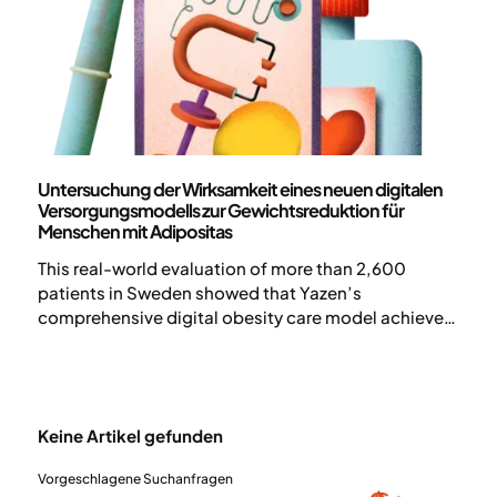
Wissenschaft und Veröffentlichungen
Untersuchung der Wirksamkeit eines neuen digitalen
Versorgungsmodells zur Gewichtsreduktion für
Menschen mit Adipositas
This real-world evaluation of more than 2,600
patients in Sweden showed that Yazen’s
comprehensive digital obesity care model achieved
12.6% weight loss after 6 months, alongside
significant improvements in cardiometabolic health
markers. The model combines GLP-1 treatment,
lifestyle intervention, and continuous
Keine Artikel gefunden
multidisciplinary support through a digital platform
designed for long-term obesity care.
Vorgeschlagene Suchanfragen