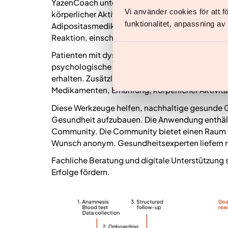
YazenCoach unterstützt Patienten bei Ernährung
Vi använder cookies för att 
körperlicher Aktivität, Motivation und Verhalte
funktionalitet, anpassning a
Adipositasmedikamente und passt die Behandlun
Reaktion, einschließlich Veränderungen in Appet
Patienten mit dysfunktionalem Essverhalten ode
psychologische Unterstützung. Andere Patient
erhalten. Zusätzlich bietet das strukturierte
Medikamenten, Ernährung, körperlicher Aktivit
Diese Werkzeuge helfen, nachhaltige gesunde 
Gesundheit aufzubauen. Die Anwendung enthält
Community. Die Community bietet einen Raum f
Wunsch anonym. Gesundheitsexperten liefern re
Fachliche Beratung und digitale Unterstützung s
Erfolge fördern.