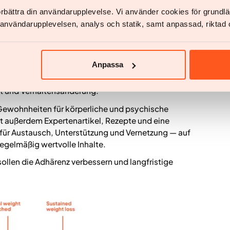
splanung zur Erreichung eines Energiedefizits,
förbättra din användarupplevelse. Vi använder cookies för grund
nsänderungen. Der Arzt nutzt moderne
v användarupplevelsen, analys och statik, samt anpassad, riktad 
g individuell an, basierend auf der beobachteten
it, Hunger, Sättigung und Verhalten.
r Essstörungen erhalten verpflichtende
Anpassa
en können bei Bedarf psychologische Beratung
 Bildungsprogramm CHANGE acht Module zu Adipositas,
ät und Verhaltensänderung.
Gewohnheiten für körperliche und psychische
 außerdem Expertenartikel, Rezepte und eine
ür Austausch, Unterstützung und Vernetzung — auf
gelmäßig wertvolle Inhalte.
ollen die Adhärenz verbessern und langfristige