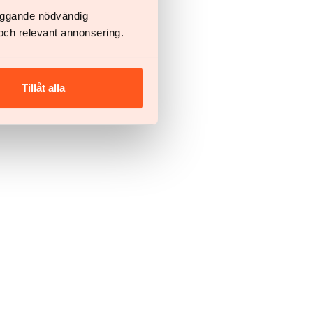
läggande nödvändig
och relevant annonsering.
Tillåt alla