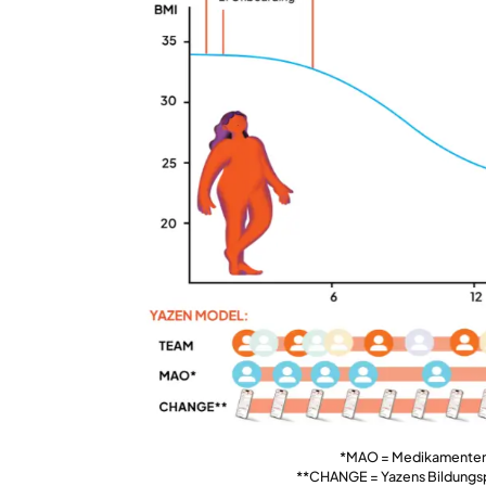
*MAO = Medikamenten­
**CHANGE = Yazens Bildungsp