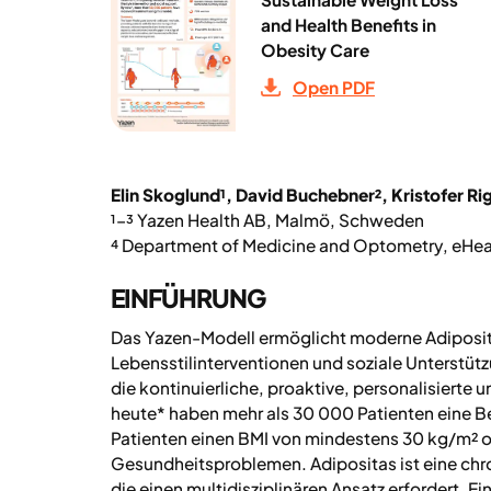
and Health Benefits in
Obesity Care
Open PDF
Elin Skoglund¹, David Buchebner², Kristofer Ri
¹–³ Yazen Health AB, Malmö, Schweden
⁴ Department of Medicine and Optometry, eHealt
EINFÜHRUNG
Das Yazen-Modell ermöglicht moderne Adiposit
Lebensstilinterventionen und soziale Unterstützu
die kontinuierliche, proaktive, personalisierte 
heute* haben mehr als 30 000 Patienten eine B
Patienten einen BMI von mindestens 30 kg/m² 
Gesundheitsproblemen. Adipositas ist eine chr
die einen multidisziplinären Ansatz erfordert. 