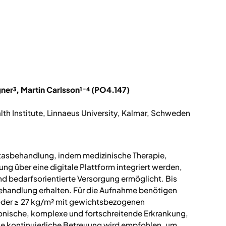
gner³, Martin Carlsson¹⁻⁴ (PO4.147)
h Institute, Linnaeus University, Kalmar, Schweden
asbehandlung, indem medizinische Therapie,
ng über eine digitale Plattform integriert werden,
und bedarfsorientierte Versorgung ermöglicht. Bis
ehandlung erhalten. Für die Aufnahme benötigen
oder ≥ 27 kg/m² mit gewichtsbezogenen
onische, komplexe und fortschreitende Erkrankung,
Eine kontinuierliche Betreuung wird empfohlen, um