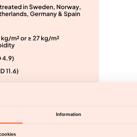
Information
owie einen YazenCoach (Pflegefachperson,
positasexpertise) für kontinuierliche Betreuung. Der
cookies