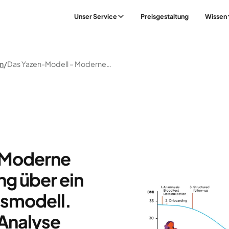
Unser Service
Preisgestaltung
Wissen
n
Das Yazen-Modell – Moderne Adipositasbehandlung Über Ein Digitales Versorgungsmodell. Eine Beschreibende Analyse
 Moderne
g über ein
gsmodell.
Analyse