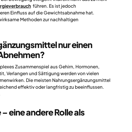
rgieverbrauch
führen. Es ist jedoch
ßeren Einfluss auf die Gewichtsabnahme hat.
 wirksame Methoden zur nachhaltigen
nzungsmittel nur einen
s Abnehmen?
omplexes Zusammenspiel aus Gehirn, Hormonen,
t, Verlangen und Sättigung werden von vielen
ammenwirken. Die meisten Nahrungsergänzungsmittel
eichend effektiv oder langfristig zu beeinflussen.
.
– eine andere Rolle als