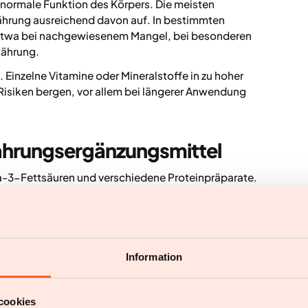
e normale Funktion des Körpers. Die meisten
rung ausreichend davon auf. In bestimmten
, etwa bei nachgewiesenem Mangel, bei besonderen
nährung.
 Einzelne Vitamine oder Mineralstoffe in zu hoher
isiken bergen, vor allem bei längerer Anwendung
Nahrungsergänzungsmittel
-3-Fettsäuren und verschiedene Proteinpräparate.
hme gedacht, sondern dienen dazu, bestimmte
en ausgewogene Ernährung zu ergänzen.
n Nahrungsergänzungsmitteln
Information
cookies
los. Die Einnahme ohne genaues Wissen über