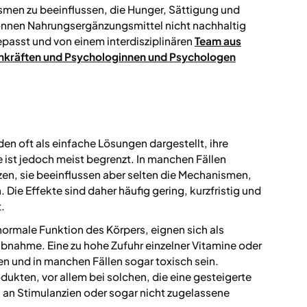
ismen zu beeinflussen, die Hunger, Sättigung und
önnen Nahrungsergänzungsmittel nicht nachhaltig
epasst und von einem interdisziplinären
Team aus
chkräften und Psychologinnen und Psychologen
 oft als einfache Lösungen dargestellt, ihre
ist jedoch meist begrenzt. In manchen Fällen
n, sie beeinflussen aber selten die Mechanismen,
 Die Effekte sind daher häufig gering, kurzfristig und
.
 normale Funktion des Körpers, eignen sich als
nahme. Eine zu hohe Zufuhr einzelner Vitamine oder
n und in manchen Fällen sogar toxisch sein.
ukten, vor allem bei solchen, die eine gesteigerte
an Stimulanzien oder sogar nicht zugelassene