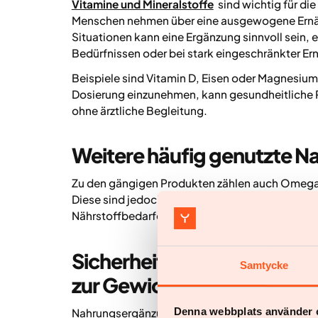
Vitamine und Mineralstoffe
sind wichtig für di
Menschen nehmen über eine ausgewogene Ernäh
Situationen kann eine Ergänzung sinnvoll sein
Bedürfnissen oder bei stark eingeschränkter Er
Beispiele sind Vitamin D, Eisen oder Magnesium.
Dosierung einzunehmen, kann gesundheitliche R
ohne ärztliche Begleitung.
Weitere häufig genutzte 
Zu den gängigen Produkten zählen auch Omega
Diese sind jedoch nicht für die Gewichtsabna
Nährstoffbedarfe zu decken oder eine ansonst
Sicherheit und Risiken vo
Samtycke
zur Gewichtsabnahme
Denna webbplats använder 
Nahrungsergänzungsmittel gelten oft als harm