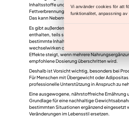
Inhaltsstoffe und Dosierung kann jedoch Risiken
Vi använder cookies för att 
Fettverbrennung versprechen, enthalten hohe M
funktionalitet, anpassning a
Das kann Nebenwirkungen wie Herzklopfen ode
Es gibt außerdem Fälle, in denen solche Produkt
enthalten, teils sogar Arzneimittelwirkstoffe o
bestimmte Inhaltsstoffe, vor allem aus manche
wechselwirken oder bestehende Erkrankungen n
Effekte steigt, wenn mehrere Nahrungsergänzu
empfohlene Dosierung überschritten wird.
Deshalb ist Vorsicht wichtig, besonders bei Prod
Für Menschen mit Übergewicht oder Adipositas
professionelle Unterstützung in Anspruch zu ne
Eine ausgewogene, nährstoffreiche Ernährung 
Grundlage für eine nachhaltige Gewichtsabna
bestimmten Situationen ergänzend eingesetzt w
Veränderungen im Lebensstil ersetzen.