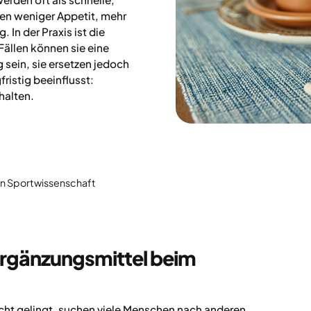
en weniger Appetit, mehr
 In der Praxis ist die
Fällen können sie eine
sein, sie ersetzen jedoch
ristig beeinflusst:
halten.
 in Sportwissenschaft
gänzungsmittel beim
ht gelingt, suchen viele Menschen nach anderen