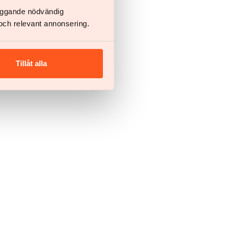
läggande nödvändig
och relevant annonsering.
Tillåt alla