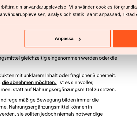
 mit sich bringen. Viele Produkte, die eine erhöhte
förbättra din användarupplevelse. Vi använder cookies för grund
engen an stimulierenden Substanzen wie Koffein.
v användarupplevelsen, analys och statik, samt anpassad, riktad 
r Schlafprobleme verursachen.
e nicht zugelassene oder nicht deklarierte Stoffe
der stark stimulierende Substanzen. Zusätzlich können
Anpassa
n pflanzlichen Präparaten, mit Medikamenten
egativ beeinflussen. Das Risiko für unerwünschte
ngsmittel gleichzeitig eingenommen werden oder die
ukten mit unklarem Inhalt oder fraglicher Sicherheit.
,
die abnehmen möchten,
ist es sinnvoller,
hmen, statt auf Nahrungsergänzungsmittel zu setzen.
und regelmäßige Bewegung bilden immer die
hme. Nahrungsergänzungsmittel können in
erden, sie sollten jedoch niemals notwendige