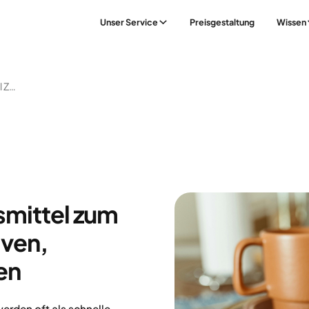
Unser Service
Preisgestaltung
Wissen
Nahrungsergänzungsmittel Zum Abnehmen: Alternativen, Wirkungen Und Risiken
mittel zum
iven,
en
den oft als schnelle,