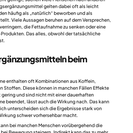
sergänzungsmittel gelten dabei oft als leicht
rden häufig als „natürlich“ beworben und als
stellt. Viele Aussagen beruhen auf dem Versprechen,
 verringern, die Fettaufnahme zu senken oder eine
Produkten. Das alles, obwohl der tatsächliche
st.
rgänzungsmitteln beim
 enthalten oft Kombinationen aus Koffein,
en Stoffen. Diese können in manchen Fällen Effekte
gering und sind nicht mit einer dauerhaften
 beendet, lässt auch die Wirkung nach. Das kann
ich unterscheiden sich die Ergebnisse stark von
 Wirkung schwer vorhersehbar macht.
d kann bei manchen Menschen vorübergehend die
 bei Bewegung steigern. Indirekt kann das zu mehr