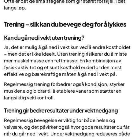
Ofte er det de små stegene som gir størst forskjell i det
lange løp.
Trening – slik kan du bevege deg for å lykkes
Kan du gå ned i vekt uten trening?
Ja, det er mulig å gå ned i vekt kun ved å endre kostholdet
– men det er ikke ideelt. Uten trening risikerer du å miste
mer muskelmasse enn fettmasse. En kombinasjon av
fysisk aktivitet og et sunt kosthold er derfor den mest
effektive og bærekraftige måten å gå ned i vekt på.
Regelmessig trening forbedrer også kondisjon, styrker
musklene og bidrar til å etablere vaner som støtter en
langsiktig vektkontroll.
Trening gir bedre resultater under vektnedgang
Regelmessig bevegelse er viktig for både helse og
velvære, og det påvirker også hvor gode resultater du får
når du går ned i vekt. Under vektnedgang reduseres både