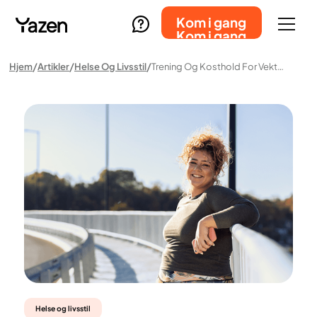
Kom i gang
Kom i gang
Hjem
Artikler
Helse Og Livsstil
Trening Og Kosthold For Vektnedgang – En Guide Til Sunn Vektreduksjon
Helse og livsstil