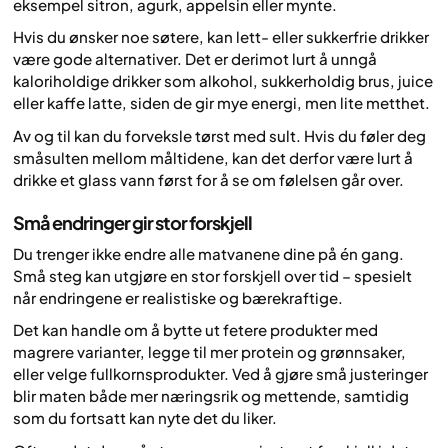
eksempel sitron, agurk, appelsin eller mynte.
Hvis du ønsker noe søtere, kan lett- eller sukkerfrie drikker
være gode alternativer. Det er derimot lurt å unngå
kaloriholdige drikker som alkohol, sukkerholdig brus, juice
eller kaffe latte, siden de gir mye energi, men lite metthet.
Av og til kan du forveksle tørst med sult. Hvis du føler deg
småsulten mellom måltidene, kan det derfor være lurt å
drikke et glass vann først for å se om følelsen går over.
Små endringer gir stor forskjell
Du trenger ikke endre alle matvanene dine på én gang.
Små steg kan utgjøre en stor forskjell over tid – spesielt
når endringene er realistiske og bærekraftige.
Det kan handle om å bytte ut fetere produkter med
magrere varianter, legge til mer protein og grønnsaker,
eller velge fullkornsprodukter. Ved å gjøre små justeringer
blir maten både mer næringsrik og mettende, samtidig
som du fortsatt kan nyte det du liker.