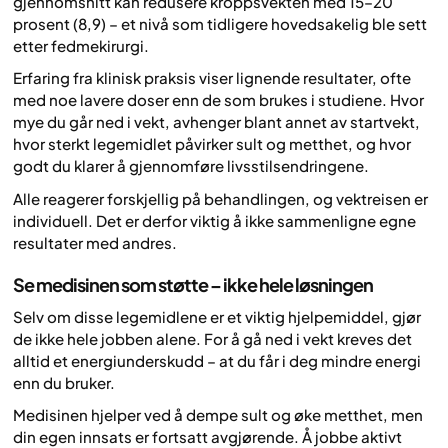
gjennomsnitt kan redusere kroppsvekten med 15–20
prosent (8,9) – et nivå som tidligere hovedsakelig ble sett
etter fedmekirurgi.
Erfaring fra klinisk praksis viser lignende resultater, ofte
med noe lavere doser enn de som brukes i studiene. Hvor
mye du går ned i vekt, avhenger blant annet av startvekt,
hvor sterkt legemidlet påvirker sult og metthet, og hvor
godt du klarer å gjennomføre livsstilsendringene.
Alle reagerer forskjellig på behandlingen, og vektreisen er
individuell. Det er derfor viktig å ikke sammenligne egne
resultater med andres.
Se medisinen som støtte – ikke hele løsningen
Selv om disse legemidlene er et viktig hjelpemiddel, gjør
de ikke hele jobben alene. For å gå ned i vekt kreves det
alltid et energiunderskudd – at du får i deg mindre energi
enn du bruker.
Medisinen hjelper ved å dempe sult og øke metthet, men
din egen innsats er fortsatt avgjørende. Å jobbe aktivt