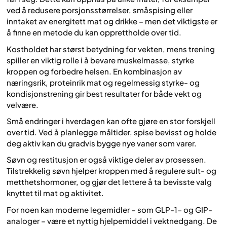
ved å redusere porsjonsstørrelser, småspising eller
inntaket av energitett mat og drikke – men det viktigste er
å finne en metode du kan opprettholde over tid.
Kostholdet har størst betydning for vekten, mens trening
spiller en viktig rolle i å bevare muskelmasse, styrke
kroppen og forbedre helsen. En kombinasjon av
næringsrik, proteinrik mat og regelmessig styrke- og
kondisjonstrening gir best resultater for både vekt og
velvære.
Små endringer i hverdagen kan ofte gjøre en stor forskjell
over tid. Ved å planlegge måltider, spise bevisst og holde
deg aktiv kan du gradvis bygge nye vaner som varer.
Søvn og restitusjon er også viktige deler av prosessen.
Tilstrekkelig søvn hjelper kroppen med å regulere sult- og
metthetshormoner, og gjør det lettere å ta bevisste valg
knyttet til mat og aktivitet.
For noen kan moderne legemidler – som GLP-1- og GIP-
analoger – være et nyttig hjelpemiddel i vektnedgang. De