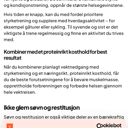
og kondisjonstrening, oppnår de største helsegevinstene.
Hvis tiden er knapp, kan du med fordel prioritere
styrketrening og supplere med hverdagsaktivitet – for
eksempel gåturer eller sykling. Til syvende og sist er det
viktigste å trene regelmessig og finne en aktivitet du trives
med.
Kombiner med et proteinrikt kosthold for best
resultat
Når du kombinerer planlagt vektnedgang med
styrketrening og et næringsrikt, proteinrikt kosthold, får
du de beste forutsetningene for å bevare muskelmasse,
opprettholde forbrenningen og forbedre helsen gjennom
hele vektreisen.
Ikke glem søvn og restitusjon
Søvn og restitusjon er også viktige deler av en bærekraftig
vektnedgang. Når du sover for lite, påvirkes hormonene