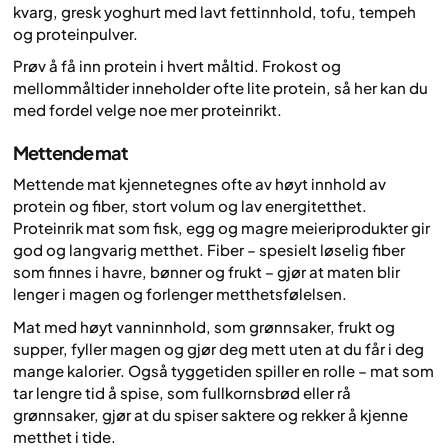
kvarg, gresk yoghurt med lavt fettinnhold, tofu, tempeh
og proteinpulver.
Prøv å få inn protein i hvert måltid. Frokost og
mellommåltider inneholder ofte lite protein, så her kan du
med fordel velge noe mer proteinrikt.
Mettende mat
Mettende mat kjennetegnes ofte av høyt innhold av
protein og fiber, stort volum og lav energitetthet.
Proteinrik mat som fisk, egg og magre meieriprodukter gir
god og langvarig metthet. Fiber – spesielt løselig fiber
som finnes i havre, bønner og frukt – gjør at maten blir
lenger i magen og forlenger metthetsfølelsen.
Mat med høyt vanninnhold, som grønnsaker, frukt og
supper, fyller magen og gjør deg mett uten at du får i deg
mange kalorier. Også tyggetiden spiller en rolle – mat som
tar lengre tid å spise, som fullkornsbrød eller rå
grønnsaker, gjør at du spiser saktere og rekker å kjenne
metthet i tide.