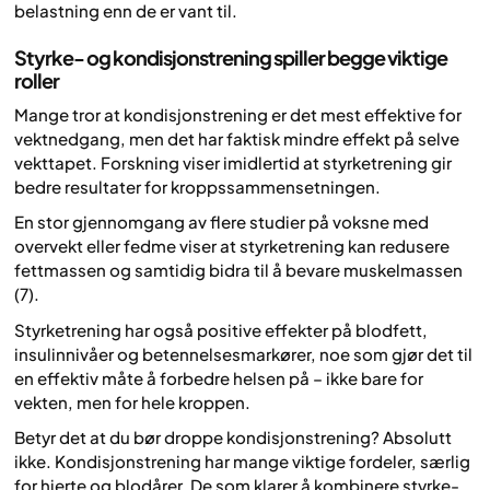
belastning enn de er vant til.
Styrke- og kondisjonstrening spiller begge viktige
roller
Mange tror at kondisjonstrening er det mest effektive for
vektnedgang, men det har faktisk mindre effekt på selve
vekttapet. Forskning viser imidlertid at styrketrening gir
bedre resultater for kroppssammensetningen.
En stor gjennomgang av flere studier på voksne med
overvekt eller fedme viser at styrketrening kan redusere
fettmassen og samtidig bidra til å bevare muskelmassen
(7).
Styrketrening har også positive effekter på blodfett,
insulinnivåer og betennelsesmarkører, noe som gjør det til
en effektiv måte å forbedre helsen på – ikke bare for
vekten, men for hele kroppen.
Betyr det at du bør droppe kondisjonstrening? Absolutt
ikke. Kondisjonstrening har mange viktige fordeler, særlig
for hjerte og blodårer. De som klarer å kombinere styrke-