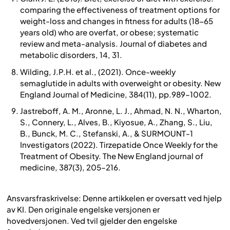
comparing the effectiveness of treatment options for
weight-loss and changes in fitness for adults (18-65
years old) who are overfat, or obese; systematic
review and meta-analysis. Journal of diabetes and
metabolic disorders, 14, 31.
Wilding, J.P.H. et al., (2021). Once-weekly
semaglutide in adults with overweight or obesity. New
England Journal of Medicine, 384(11), pp.989–1002.
Jastreboff, A. M., Aronne, L. J., Ahmad, N. N., Wharton,
S., Connery, L., Alves, B., Kiyosue, A., Zhang, S., Liu,
B., Bunck, M. C., Stefanski, A., & SURMOUNT-1
Investigators (2022). Tirzepatide Once Weekly for the
Treatment of Obesity. The New England journal of
medicine, 387(3), 205–216.
Ansvarsfraskrivelse: Denne artikkelen er oversatt ved hjelp
av KI. Den originale engelske versjonen er
hovedversjonen. Ved tvil gjelder den engelske