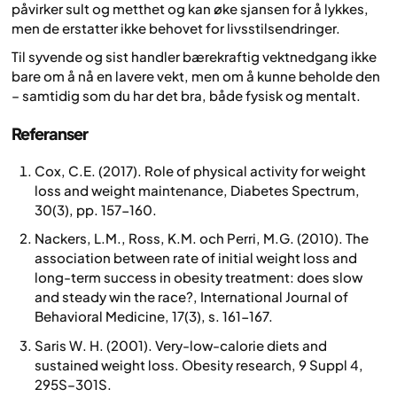
påvirker sult og metthet og kan øke sjansen for å lykkes,
men de erstatter ikke behovet for livsstilsendringer.
Til syvende og sist handler bærekraftig vektnedgang ikke
bare om å nå en lavere vekt, men om å kunne beholde den
– samtidig som du har det bra, både fysisk og mentalt.
Referanser
Cox, C.E. (2017). Role of physical activity for weight
loss and weight maintenance, Diabetes Spectrum,
30(3), pp. 157-160.
Nackers, L.M., Ross, K.M. och Perri, M.G. (2010). The
association between rate of initial weight loss and
long-term success in obesity treatment: does slow
and steady win the race?, International Journal of
Behavioral Medicine, 17(3), s. 161-167.
Saris W. H. (2001). Very-low-calorie diets and
sustained weight loss. Obesity research, 9 Suppl 4,
295S–301S.