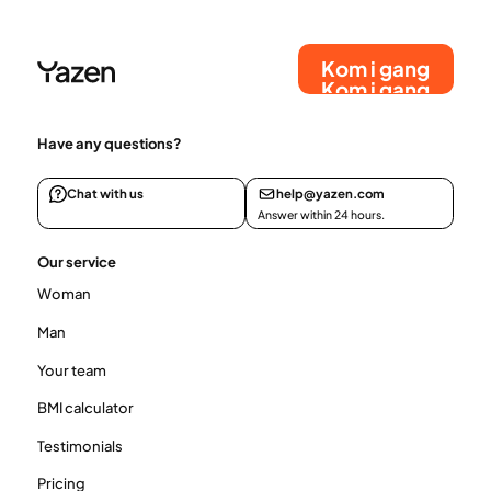
Kom i gang
Kom i gang
Have any questions?
Chat with us
help@yazen.com
Answer within 24 hours.
Our service
Woman
Man
Your team
BMI calculator
Testimonials
Pricing