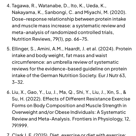
Tagawa, R., Watanabe, D., Ito, K., Ueda, K.,
Nakayama, K., Sanbongi, C. and Miyachi, M. (2020).
Dose–response relationship between protein intake
and muscle mass increase: a systematic review and
meta-analysis of randomized controlled trials,
Nutrition Reviews, 79(1), pp. 66–75.
Ellinger, S., Amini, A.M., Haardt, J. et al. (2024). Protein
intake and body weight, fat mass and waist
circumference: an umbrella review of systematic
reviews for the evidence-based guideline on protein
intake of the German Nutrition Society. Eur J Nutr 63,
3–32.
Liu, X., Gao, Y., Lu, J., Ma, Q., Shi, Y., Liu, J., Xin, S., &
Su, H. (2022). Effects of Different Resistance Exercise
Forms on Body Composition and Muscle Strength in
Overweight and/or Obese Individuals: A Systematic
Review and Meta-Analysis. Frontiers in Physiology, 12,
791999.
Clark J. E. (2015). Diet, exercise or diet with exercise: