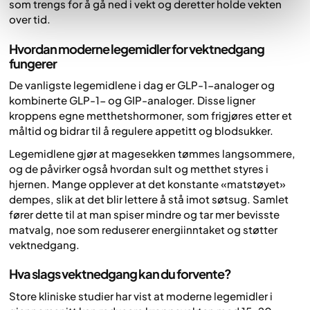
som trengs for å gå ned i vekt og deretter holde vekten
over tid.
Hvordan moderne legemidler for vektnedgang
fungerer
De vanligste legemidlene i dag er GLP-1-analoger og
kombinerte GLP-1- og GIP-analoger. Disse ligner
kroppens egne metthetshormoner, som frigjøres etter et
måltid og bidrar til å regulere appetitt og blodsukker.
Legemidlene gjør at magesekken tømmes langsommere,
og de påvirker også hvordan sult og metthet styres i
hjernen. Mange opplever at det konstante «matstøyet»
dempes, slik at det blir lettere å stå imot søtsug. Samlet
fører dette til at man spiser mindre og tar mer bevisste
matvalg, noe som reduserer energiinntaket og støtter
vektnedgang.
Hva slags vektnedgang kan du forvente?
Store kliniske studier har vist at moderne legemidler i