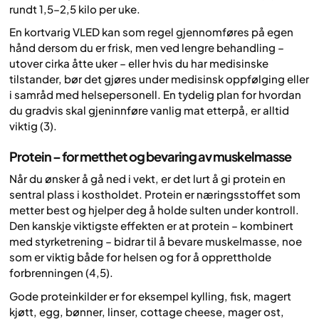
rundt 1,5–2,5 kilo per uke.
En kortvarig VLED kan som regel gjennomføres på egen
hånd dersom du er frisk, men ved lengre behandling –
utover cirka åtte uker – eller hvis du har medisinske
tilstander, bør det gjøres under medisinsk oppfølging eller
i samråd med helsepersonell. En tydelig plan for hvordan
du gradvis skal gjeninnføre vanlig mat etterpå, er alltid
viktig (3).
Protein – for metthet og bevaring av muskelmasse
Når du ønsker å gå ned i vekt, er det lurt å gi protein en
sentral plass i kostholdet. Protein er næringsstoffet som
metter best og hjelper deg å holde sulten under kontroll.
Den kanskje viktigste effekten er at protein – kombinert
med styrketrening – bidrar til å bevare muskelmasse, noe
som er viktig både for helsen og for å opprettholde
forbrenningen (4,5).
Gode proteinkilder er for eksempel kylling, fisk, magert
kjøtt, egg, bønner, linser, cottage cheese, mager ost,