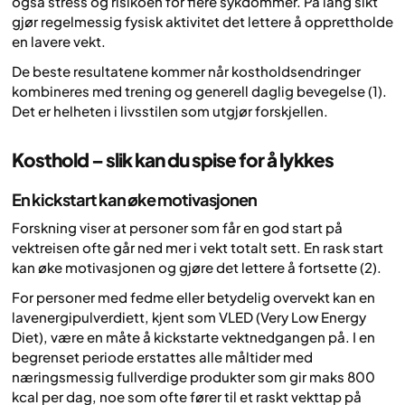
også stress og risikoen for flere sykdommer. På lang sikt
gjør regelmessig fysisk aktivitet det lettere å opprettholde
en lavere vekt.
De beste resultatene kommer når kostholdsendringer
kombineres med trening og generell daglig bevegelse (1).
Det er helheten i livsstilen som utgjør forskjellen.
Kosthold – slik kan du spise for å lykkes
En kickstart kan øke motivasjonen
Forskning viser at personer som får en god start på
vektreisen ofte går ned mer i vekt totalt sett. En rask start
kan øke motivasjonen og gjøre det lettere å fortsette (2).
For personer med fedme eller betydelig overvekt kan en
lavenergipulverdiett, kjent som VLED (
Very Low Energy
Diet
), være en måte å kickstarte vektnedgangen på. I en
begrenset periode erstattes alle måltider med
næringsmessig fullverdige produkter som gir maks 800
kcal per dag, noe som ofte fører til et raskt vekttap på