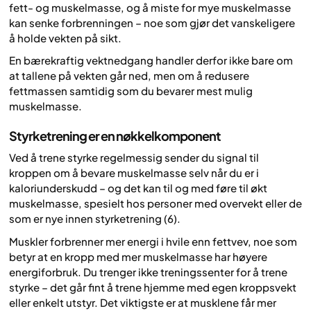
fett- og muskelmasse, og å miste for mye muskelmasse
kan senke forbrenningen – noe som gjør det vanskeligere
å holde vekten på sikt.
En bærekraftig vektnedgang handler derfor ikke bare om
at tallene på vekten går ned, men om å redusere
fettmassen samtidig som du bevarer mest mulig
muskelmasse.
Styrketrening er en nøkkelkomponent
Ved å trene styrke regelmessig sender du signal til
kroppen om å bevare muskelmasse selv når du er i
kaloriunderskudd – og det kan til og med føre til økt
muskelmasse, spesielt hos personer med overvekt eller de
som er nye innen styrketrening (6).
Muskler forbrenner mer energi i hvile enn fettvev, noe som
betyr at en kropp med mer muskelmasse har høyere
energiforbruk. Du trenger ikke treningssenter for å trene
styrke – det går fint å trene hjemme med egen kroppsvekt
eller enkelt utstyr. Det viktigste er at musklene får mer