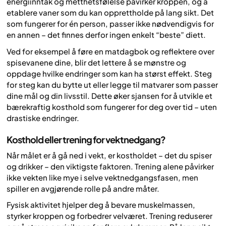
energiinntak og metthetsfølelse påvirker kroppen, og å
etablere vaner som du kan opprettholde på lang sikt. Det
som fungerer for én person, passer ikke nødvendigvis for
en annen – det finnes derfor ingen enkelt “beste” diett.
Ved for eksempel å føre en matdagbok og reflektere over
spisevanene dine, blir det lettere å se mønstre og
oppdage hvilke endringer som kan ha størst effekt. Steg
for steg kan du bytte ut eller legge til matvarer som passer
dine mål og din livsstil. Dette øker sjansen for å utvikle et
bærekraftig kosthold som fungerer for deg over tid – uten
drastiske endringer.
Kosthold eller trening for vektnedgang?
Når målet er å gå ned i vekt, er kostholdet – det du spiser
og drikker – den viktigste faktoren. Trening alene påvirker
ikke vekten like mye i selve vektnedgangsfasen, men
spiller en avgjørende rolle på andre måter.
Fysisk aktivitet hjelper deg å bevare muskelmassen,
styrker kroppen og forbedrer velværet. Trening reduserer