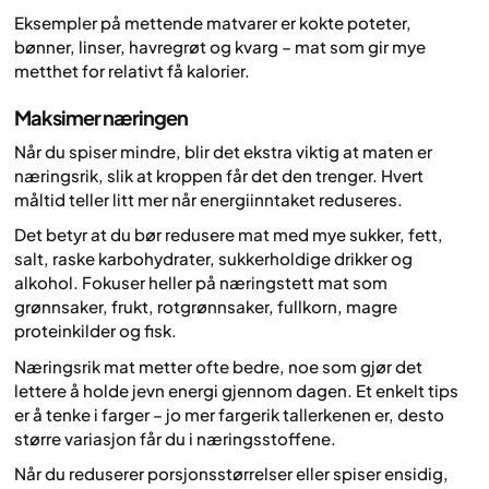
Eksempler på mettende matvarer er kokte poteter,
bønner, linser, havregrøt og kvarg – mat som gir mye
metthet for relativt få kalorier.
Maksimer næringen
Når du spiser mindre, blir det ekstra viktig at maten er
næringsrik, slik at kroppen får det den trenger. Hvert
måltid teller litt mer når energiinntaket reduseres.
Det betyr at du bør redusere mat med mye sukker, fett,
salt, raske karbohydrater, sukkerholdige drikker og
alkohol. Fokuser heller på næringstett mat som
grønnsaker, frukt, rotgrønnsaker, fullkorn, magre
proteinkilder og fisk.
Næringsrik mat metter ofte bedre, noe som gjør det
lettere å holde jevn energi gjennom dagen. Et enkelt tips
er å tenke i farger – jo mer fargerik tallerkenen er, desto
større variasjon får du i næringsstoffene.
Når du reduserer porsjonsstørrelser eller spiser ensidig,