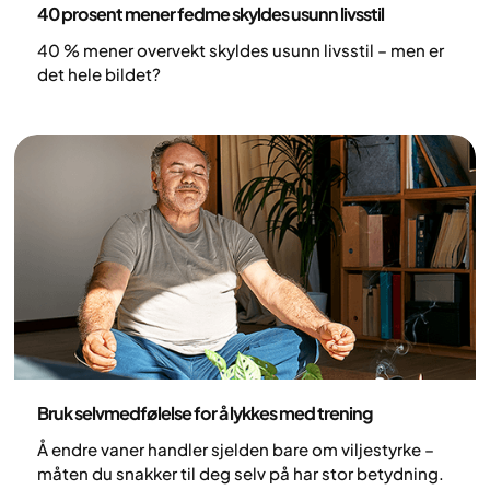
40 prosent mener fedme skyldes usunn livsstil
40 % mener overvekt skyldes usunn livsstil – men er
det hele bildet?
Helse og livsstil
Bruk selvmedfølelse for å lykkes med trening
Å endre vaner handler sjelden bare om viljestyrke –
måten du snakker til deg selv på har stor betydning.