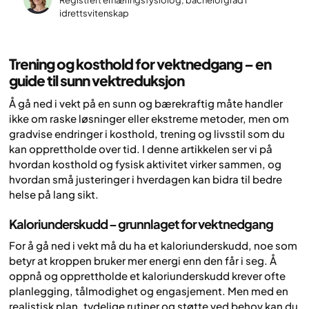
idrettsvitenskap
Trening og kosthold for vektnedgang – en
guide til sunn vektreduksjon
Å gå ned i vekt på en sunn og bærekraftig måte handler
ikke om raske løsninger eller ekstreme metoder, men om
gradvise endringer i kosthold, trening og livsstil som du
kan opprettholde over tid. I denne artikkelen ser vi på
hvordan kosthold og fysisk aktivitet virker sammen, og
hvordan små justeringer i hverdagen kan bidra til bedre
helse på lang sikt.
Kaloriunderskudd – grunnlaget for vektnedgang
For å gå ned i vekt må du ha et kaloriunderskudd, noe som
betyr at kroppen bruker mer energi enn den får i seg. Å
oppnå og opprettholde et kaloriunderskudd krever ofte
planlegging, tålmodighet og engasjement. Men med en
realistisk plan, tydelige rutiner og støtte ved behov kan du