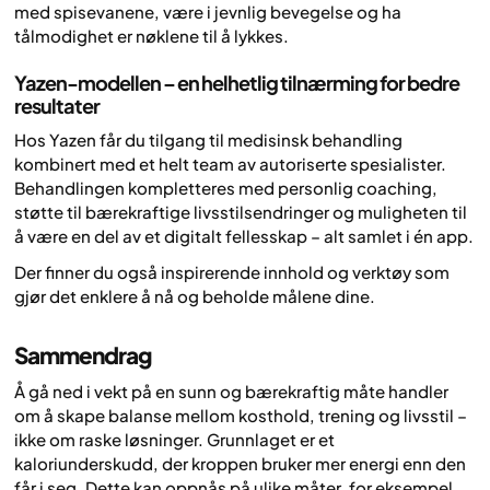
med spisevanene, være i jevnlig bevegelse og ha
tålmodighet er nøklene til å lykkes.
Yazen-modellen – en helhetlig tilnærming for bedre
resultater
Hos Yazen får du tilgang til medisinsk behandling
kombinert med et helt team av autoriserte spesialister.
Behandlingen kompletteres med personlig coaching,
støtte til bærekraftige livsstilsendringer og muligheten til
å være en del av et digitalt fellesskap – alt samlet i én app.
Der finner du også inspirerende innhold og verktøy som
gjør det enklere å nå og beholde målene dine.
Sammendrag
Å gå ned i vekt på en sunn og bærekraftig måte handler
om å skape balanse mellom kosthold, trening og livsstil –
ikke om raske løsninger. Grunnlaget er et
kaloriunderskudd, der kroppen bruker mer energi enn den
får i seg. Dette kan oppnås på ulike måter, for eksempel