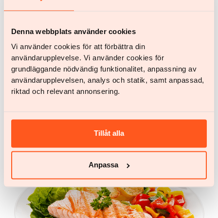
Start din vekttapsreise med Yazen i
dag
Denna webbplats använder cookies
Alt du trenger å gjøre er å opprette en konto og svare på noen
Vi använder cookies för att förbättra din
spørsmål om helsen din
användarupplevelse. Vi använder cookies för
grundläggande nödvändig funktionalitet, anpassning av
Kom i gang
användarupplevelsen, analys och statik, samt anpassad,
Kom i gang
riktad och relevant annonsering.
Flere artikler
Tillåt alla
Anpassa