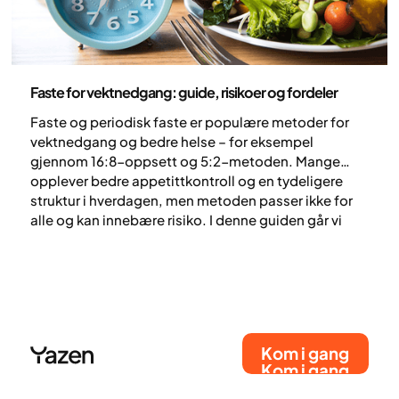
Ernæring
Faste for vektnedgang: guide, risikoer og fordeler
Faste og periodisk faste er populære metoder for
vektnedgang og bedre helse – for eksempel
gjennom 16:8-oppsett og 5:2-metoden. Mange
opplever bedre appetittkontroll og en tydeligere
struktur i hverdagen, men metoden passer ikke for
alle og kan innebære risiko. I denne guiden går vi
gjennom hva faste er, hvilke potensielle fordeler og
risikoer som finnes, og hvordan det kan kombineres
med Yazens helhetlige behandling for overvekt og
fedme.
Kom i gang
Kom i gang