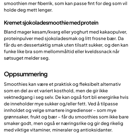
smoothien mer fiberrik, som kan passe fint for deg som vil
holde deg mett lenger.
Kremet sjokoladesmoothie med protein
Bland mager kesam/kvarg eller yoghurt med kakaopulver,
proteinpulver med sjokoladesmak og litt frosne bær. Da
får du en dessertaktig smak uten tilsatt sukker, og den kan
funke like bra som mellommåltid eller kveldssnack når
søtsuget melder seg.
Oppsummering
Smoothies kan være et praktisk og fleksibelt alternativ
som en del av et variert kosthold, men de gir ikke
vektnedgang i seg selv. De kan også fort bli energirike hvis
de inneholder mye sukker og/eller fett. Ved å tilpasse
innholdet og velge smartere ingredienser – som mye
grønnsaker, frukt og bær – får du smoothies som ikke bare
smaker godt, men også er næringsrike og gir deg rikelig
med viktige vitaminer, mineraler og antioksidanter.