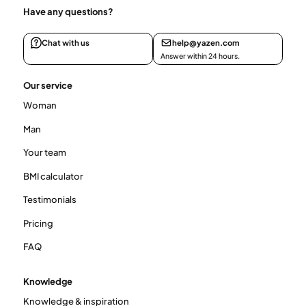
Have any questions?
Chat with us
help@yazen.com
Answer within 24 hours.
Our service
Woman
Man
Your team
BMI calculator
Testimonials
Pricing
FAQ
Knowledge
Knowledge & inspiration