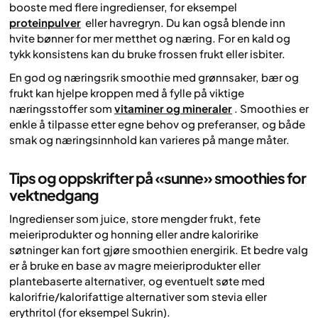
booste med flere ingredienser, for eksempel
proteinpulver
eller havregryn. Du kan også blende inn
hvite bønner for mer metthet og næring. For en kald og
tykk konsistens kan du bruke frossen frukt eller isbiter.
En god og næringsrik smoothie med grønnsaker, bær og
frukt kan hjelpe kroppen med å fylle på viktige
næringsstoffer som
vitaminer og mineraler
. Smoothies er
enkle å tilpasse etter egne behov og preferanser, og både
smak og næringsinnhold kan varieres på mange måter.
Tips og oppskrifter på «sunne» smoothies for
vektnedgang
Ingredienser som juice, store mengder frukt, fete
meieriprodukter og honning eller andre kaloririke
søtninger kan fort gjøre smoothien energirik. Et bedre valg
er å bruke en base av magre meieriprodukter eller
plantebaserte alternativer, og eventuelt søte med
kalorifrie/kalorifattige alternativer som stevia eller
erythritol (for eksempel Sukrin).