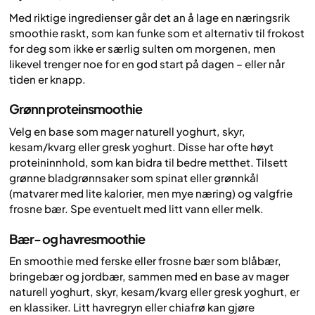
Med riktige ingredienser går det an å lage en næringsrik
smoothie raskt, som kan funke som et alternativ til frokost
for deg som ikke er særlig sulten om morgenen, men
likevel trenger noe for en god start på dagen – eller når
tiden er knapp.
Grønn proteinsmoothie
Velg en base som mager naturell yoghurt, skyr,
kesam/kvarg eller gresk yoghurt. Disse har ofte høyt
proteininnhold, som kan bidra til bedre metthet. Tilsett
grønne bladgrønnsaker som spinat eller grønnkål
(matvarer med lite kalorier, men mye næring) og valgfrie
frosne bær. Spe eventuelt med litt vann eller melk.
Bær- og havresmoothie
En smoothie med ferske eller frosne bær som blåbær,
bringebær og jordbær, sammen med en base av mager
naturell yoghurt, skyr, kesam/kvarg eller gresk yoghurt, er
en klassiker. Litt havregryn eller chiafrø kan gjøre