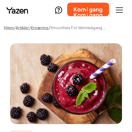
Kom i gang
Kom i gang
Hjem
Artikler
Ernæring
Smoothies For Vektnedgang – Funker Det?