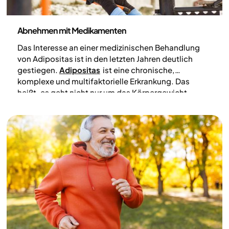
Medizin
Abnehmen mit Medikamenten
Das Interesse an einer medizinischen Behandlung
von Adipositas ist in den letzten Jahren deutlich
gestiegen.
Adipositas
ist eine chronische,
komplexe und multifaktorielle Erkrankung. Das
heißt, es geht nicht nur um das Körpergewicht,
sondern um die gesamte Gesundheit und das Risiko
für Folgeerkrankungen. Die Komplexität der
Erkrankung zeigt sich darin, dass sie durch ein
Zusammenspiel aus genetischen Faktoren,
hormonellen Signalen, Verhaltensweisen im Alltag
und äußeren Lebensbedingungen beeinflusst wird.