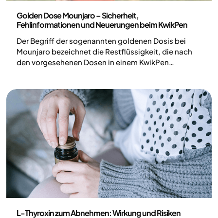
Medizin
Golden Dose Mounjaro – Sicherheit,
Fehlinformationen und Neuerungen beim KwikPen
Der Begriff der sogenannten goldenen Dosis bei
Mounjaro bezeichnet die Restflüssigkeit, die nach
den vorgesehenen Dosen in einem KwikPen
verbleiben kann. In sozialen Netzwerken kursieren
Ratschläge, diese als zusätzliche Dosis der
Abnehmspritze zu nutzen – medizinische Fachleute
raten jedoch davon ab, da die Menge nicht
qualitätsgesichert ist. Das Verwenden von
Restflüssigkeit birgt das Risiko einer falschen
Dosierung und kann Nebenwirkungen verstärken.
Medizin
L-Thyroxin zum Abnehmen: Wirkung und Risiken