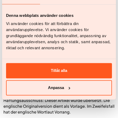
Zusammenfassung
Übergewicht und Adipositas sind komplexe
Denna webbplats använder cookies
Erkrankungen, bei denen biologische Faktoren, Lebensstil
Vi använder cookies för att förbättra din
und Stress zusammenspielen. Manche Menschen erzielen
användarupplevelse. Vi använder cookies för
mit Ernährungsumstellung und Bewegung gute
grundläggande nödvändig funktionalitet, anpassning av
Ergebnisse, bei anderen bleibt der Erfolg trotz mehrfacher
användarupplevelsen, analys och statik, samt anpassad,
Versuche aus. Wichtig ist: Adipositas ist eine chronische
riktad och relevant annonsering.
Erkrankung und kein Zeichen von mangelndem Willen. Du
darfst und kannst dir Unterstützung holen. Eine individuell
angepasste Behandlung kann es erleichtern, nachhaltige
Veränderungen zu erreichen. Mit der richtigen Begleitung
Tillåt alla
bekommst du medizinische Einschätzung, regelmäßige
Betreuung und langfristige Unterstützung für deine
Gesundheit.
Anpassa
Haftungsausschluss: Dieser Artikel wurde übersetzt. Die
englische Originalversion dient als Vorlage. Im Zweifelsfall
hat der englische Wortlaut Vorrang.