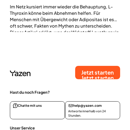
Im Netz kursiert immer wieder die Behauptung, L-
Thyroxin könne beim Abnehmen helfen. Für
Menschen mit Übergewicht oder Adipositas ist es
oft schwer, Fakten von Mythen zu unterscheiden.
Dieser Artikel erklärt, was der Wirkstoff Levothyroxin
bei einer Schilddrüsenunterfunktion wirklich bewirkt,
welche Risiken drohen und was du über L-Thyroxin
und Gewichtsverlust wissen solltest.
Jetzt starten
Jetzt starten
Hast du noch Fragen?
Chatte mit uns
help@yazen.com
Antworte innerhalb von 24
Stunden.
Unser Service