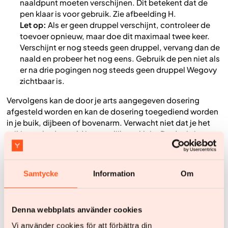
naaldpunt moeten verschijnen. Dit betekent dat de
pen klaar is voor gebruik. Zie afbeelding H.
Let op:
Als er geen druppel verschijnt, controleer de
toevoer opnieuw, maar doe dit maximaal twee keer.
Verschijnt er nog steeds geen druppel, vervang dan de
naald en probeer het nog eens. Gebruik de pen niet als
er na drie pogingen nog steeds geen druppel Wegovy
zichtbaar is.
Vervolgens kan de door je arts aangegeven dosering
afgesteld worden en kan de dosering toegediend worden
in je buik, dijbeen of bovenarm. Verwacht niet dat je het
prikje voelt, de naald is namelijk erg klein. De dosis is
correct toegediend en hoeft niet te worden herhaald.
Samtycke
Information
Om
Bereid de pen voor
Denna webbplats använder cookies
Vi använder cookies för att förbättra din