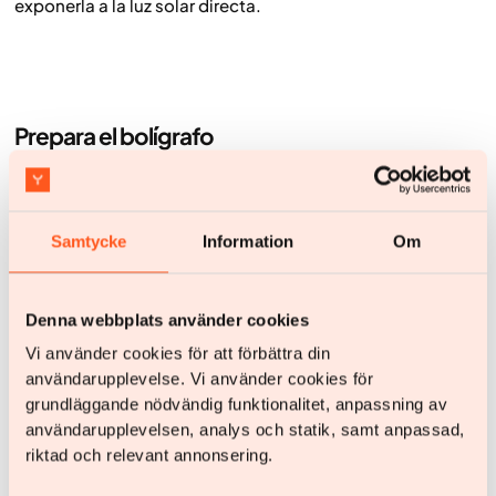
exponerla a la luz solar directa.
Prepara el bolígrafo
Samtycke
Information
Om
Denna webbplats använder cookies
Vi använder cookies för att förbättra din
användarupplevelse. Vi använder cookies för
grundläggande nödvändig funktionalitet, anpassning av
användarupplevelsen, analys och statik, samt anpassad,
Tome la inyección
riktad och relevant annonsering.